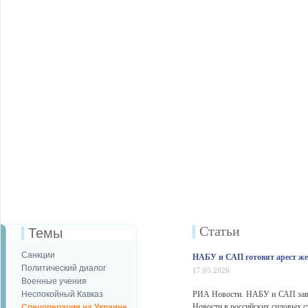
Статьи
Темы
Санкции
НАБУ и САП готовят арест же
Политический диалог
17.05.2026
Военные учения
Неспокойный Кавказ
РИА Новости. НАБУ и САП заве
Новости в российских силовых с
Спецоперация на Украине