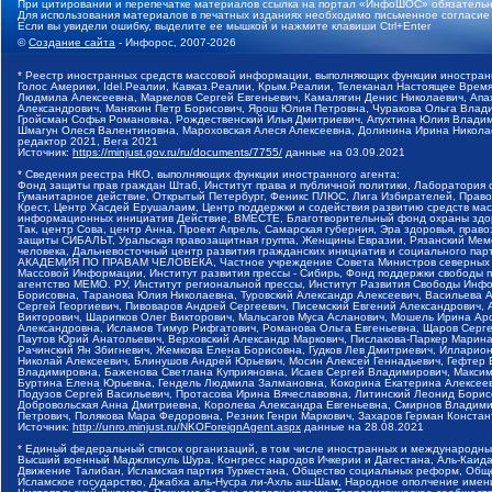
При цитировании и перепечатке материалов ссылка на портал «ИнфоШОС» обязательн
Для использования материалов в печатных изданиях необходимо письменное согласие
Если вы увидели ошибку, выделите ее мышкой и нажмите клавиши Ctrl+Enter
©
Создание сайта
- Инфорос, 2007-2026
* Реестр иностранных средств массовой информации, выполняющих функции иностранн
Голос Америки, Idel.Реалии, Кавказ.Реалии, Крым.Реалии, Телеканал Настоящее Время
Людмила Алексеевна, Маркелов Сергей Евгеньевич, Камалягин Денис Николаевич, Апах
Александрович, Маняхин Петр Борисович, Ярош Юлия Петровна, Чуракова Ольга Влади
Гройсман Софья Романовна, Рождественский Илья Дмитриевич, Апухтина Юлия Владимир
Шмагун Олеся Валентиновна, Мароховская Алеся Алексеевна, Долинина Ирина Никола
редактор 2021, Вега 2021
Источник:
https://minjust.gov.ru/ru/documents/7755/
данные на
03.09.2021
* Сведения реестра НКО, выполняющих функции иностранного агента:
Фонд защиты прав граждан Штаб, Институт права и публичной политики, Лаборатория
Гуманитарное действие, Открытый Петербург, Феникс ПЛЮС, Лига Избирателей, Правов
Крест, Центр Хасдей Ерушалаим, Центр поддержки и содействия развитию средств мас
информационных инициатив Действие, ВМЕСТЕ, Благотворительный фонд охраны здоров
Так, центр Сова, центр Анна, Проект Апрель, Самарская губерния, Эра здоровья, пр
защиты СИБАЛЬТ, Уральская правозащитная группа, Женщины Евразии, Рязанский Мемо
человека, Дальневосточный центр развития гражданских инициатив и социального пар
АКАДЕМИЯ ПО ПРАВАМ ЧЕЛОВЕКА, Частное учреждение Совета Министров северных стр
Массовой Информации, Институт развития прессы - Сибирь, Фонд поддержки свободы 
агентство МЕМО. РУ, Институт региональной прессы, Институт Развития Свободы Инф
Борисовна, Таранова Юлия Николаевна, Туровский Александр Алексеевич, Васильева 
Сергей Георгиевич, Пивоваров Андрей Сергеевич, Писемский Евгений Александрович,
Викторович, Шарипков Олег Викторович, Мальсагов Муса Асланович, Мошель Ирина Ар
Александровна, Исламов Тимур Рифгатович, Романова Ольга Евгеньевна, Щаров Серг
Паутов Юрий Анатольевич, Верховский Александр Маркович, Пислакова-Паркер Марина
Рачинский Ян Збигневич, Жемкова Елена Борисовна, Гудков Лев Дмитриевич, Иллари
Николай Алексеевич, Блинушов Андрей Юрьевич, Мосин Алексей Геннадьевич, Гефтер
Владимировна, Баженова Светлана Куприяновна, Исаев Сергей Владимирович, Максим
Буртина Елена Юрьевна, Гендель Людмила Залмановна, Кокорина Екатерина Алексеев
Подузов Сергей Васильевич, Протасова Ирина Вячеславовна, Литинский Леонид Борис
Добровольская Анна Дмитриевна, Королева Александра Евгеньевна, Смирнов Владими
Петрович, Полякова Мара Федоровна, Резник Генри Маркович, Захаров Герман Конста
Источник:
http://unro.minjust.ru/NKOForeignAgent.aspx
данные на
28.08.2021
* Единый федеральный список организаций, в том числе иностранных и международны
Высший военный Маджлисуль Шура, Конгресс народов Ичкерии и Дагестана, Аль-Каида, 
Движение Талибан, Исламская партия Туркестана, Общество социальных реформ, Общес
Исламское государство, Джабха аль-Нусра ли-Ахль аш-Шам, Народное ополчение имен