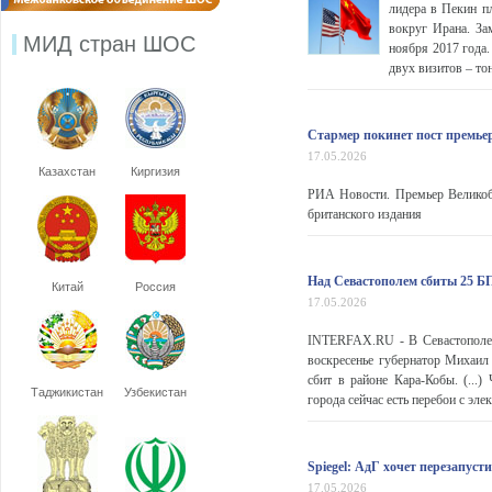
лидера в Пекин пл
вокруг Ирана. За
МИД стран ШОС
ноября 2017 года.
двух визитов – то
Стармер покинет пост премье
17.05.2026
Казахстан
Киргизия
РИА Новости. Премьер Великобр
британского издания
Над Севастополем сбиты 25 
Китай
Россия
17.05.2026
INTERFAX.RU - В Севастополе с
воскресенье губернатор Михаи
сбит в районе Кара-Кобы. (...
Таджикистан
Узбекистан
города сейчас есть перебои с эле
Spiegel: АдГ хочет перезапус
17.05.2026