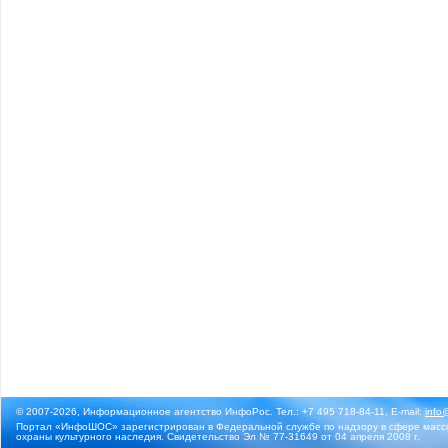
© 2007-2026, Информационное агентство ИнфоРос. Тел.: +7 495 718-84-11, E-mail:
info
Портал «ИнфоШОС» зарегистрирован в Федеральной службе по надзору в сфере массо
охраны культурного наследия. Свидетельство Эл № 77-31649 от 04 апреля 2008 г.