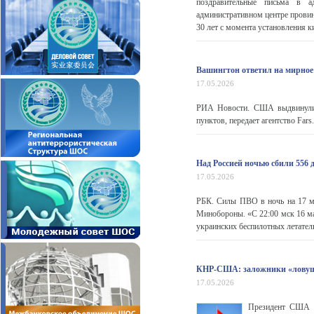
поздравительные письма в а
административном центре провин
30 лет с момента установления к
Вашингтон ответил на мирное
17.05.2026
РИА Новости. США выдвинули 
пунктов, передает агентство Fars
Над Россией ночью сбили 556 
17.05.2026
РБК. Силы ПВО в ночь на 17 ма
Минобороны. «С 22:00 мск 16 м
украинских беспилотных летатель
КНР-США: заложники «лову
17.05.2026
Президент США Д