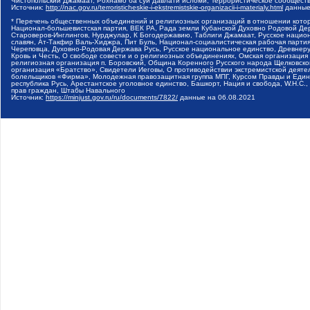
Чистопольский Джамаат, Рохнамо ба суи давлати исломи, Террористическое сообщест
Источник:
http://nac.gov.ru/terroristicheskie-i-ekstremistskie-organizacii-i-materialy.html
данные
* Перечень общественных объединений и религиозных организаций в отношении котор
Национал-большевистская партия, ВЕК РА, Рада земли Кубанской Духовно Родовой Де
Староверов-Инглингов, Нурджулар, К Богодержавию, Таблиги Джамаат, Русское наци
славян, Ат-Такфир Валь-Хиджра, Пит Буль, Национал-социалистическая рабочая парт
Череповца, Духовно-Родовая Держава Русь, Русское национальное единство, Древнер
Кровь и Честь, О свободе совести и о религиозных объединениях, Омская организаци
религиозная организация п. Боровский, Община Коренного Русского народа Щелковског
организация «Братство», Свидетели Иеговы, О противодействии экстремистской деяте
болельщиков «Фирма», Молодежная правозащитная группа МПГ, Курсом Правды и Единен
республика Русь, Арестантское уголовное единство, Башкорт, Нация и свобода, W.H.С
прав граждан, Штабы Навального
Источник:
https://minjust.gov.ru/ru/documents/7822/
данные на
06.08.2021