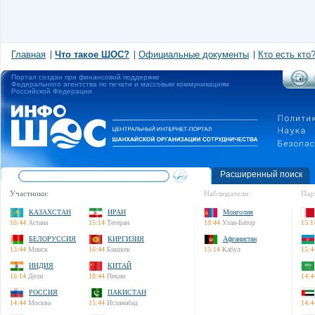
Главная
Что такое ШОС?
Официальные документы
Кто есть кто
Портал создан при финансовой поддержке
Федерального агентства по печати и массовым коммуникациям
Российской Федерации
Расширенный поиск
Участники:
Наблюдатели:
Пар
КАЗАХСТАН
ИРАН
Монголия
16:44
Астана
15:14
Тегеран
18:44
Улан-Батор
15:1
БЕЛОРУССИЯ
КИРГИЗИЯ
Афганистан
13:44
Минск
16:44
Бишкек
15:14
Кабул
15:4
ИНДИЯ
КИТАЙ
16:14
Дели
18:44
Пекин
14:4
РОССИЯ
ПАКИСТАН
14:44
Москва
15:44
Исламабад
14:4