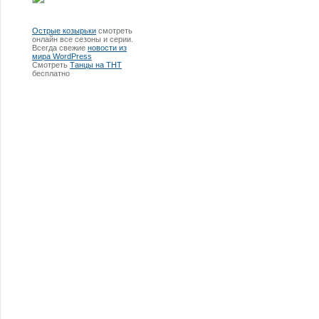
Острые козырьки
смотреть
онлайн все сезоны и серии.
Всегда свежие
новости из
мира WordPress
Смотреть
Танцы на ТНТ
бесплатно