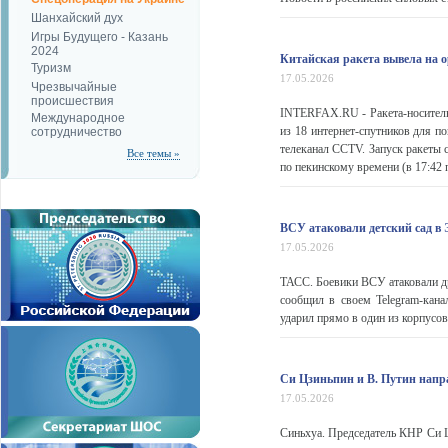
Шанхайский дух
Игры Будущего - Казань
2024
Китайская ракета вывела на о
Туризм
17.05.2026
Чрезвычайные
происшествия
INTERFAX.RU - Ракета-носитель"
Международное
из 18 интернет-спутников для по
сотрудничество
телеканал CCTV. Запуск ракеты 
Все темы »
по пекинскому времени (в 17:42 п
ВСУ атаковали детский сад в 
17.05.2026
ТАСС. Боевики ВСУ атаковали др
сообщил в своем Telegram-кан
ударил прямо в один из корпусов
Си Цзиньпин и В. Путин напр
17.05.2026
Синьхуа. Председатель КНР Си Ц