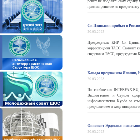
решат не продлять саму сделку 
примем решение не продлять эту с
Си Цзиньпин прибыл в Росси
20.03.2023
Председатель КНР Си Цзиньп
корреспондент ТАСС. Самолет ки
сведениям ТАСС, председателя КН
Канада предложила Японии, 
20.03.2023
По сообщению INTERFAX.RU, О
Вашингтоном и Сеулом сформ
информагентство Kyodo со ссы
предложением в ходе январского
Оппонент Эрдогана: испытани
20.03.2023