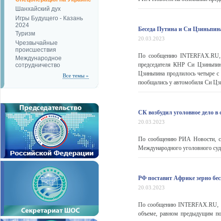
Шанхайский дух
Игры Будущего - Казань
2024
Беседа Путина и Си Цзиньпин
Туризм
20.03.2023
Чрезвычайные
происшествия
По сообщению INTERFAX.RU, в
Международное
председателя КНР Си Цзиньпин
сотрудничество
Цзиньпина продлилось четыре с
Все темы »
пообщались у автомобиля Си Цзи
СК возбудил уголовное дело 
20.03.2023
По сообщению РИА Новости, сл
Международного уголовного суда
РФ поставит Африке зерно бес
20.03.2023
По сообщению INTERFAX.RU, Ро
объеме, равном предыдущим пос