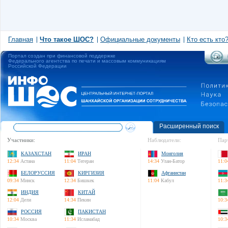
Главная
Что такое ШОС?
Официальные документы
Кто есть кто
Портал создан при финансовой поддержке
Федерального агентства по печати и массовым коммуникациям
Российской Федерации
Расширенный поиск
Участники:
Наблюдатели:
Пар
КАЗАХСТАН
ИРАН
Монголия
12:34
Астана
11:04
Тегеран
14:34
Улан-Батор
11:0
БЕЛОРУССИЯ
КИРГИЗИЯ
Афганистан
09:34
Минск
12:34
Бишкек
11:04
Кабул
11:3
ИНДИЯ
КИТАЙ
12:04
Дели
14:34
Пекин
10:3
РОССИЯ
ПАКИСТАН
10:34
Москва
11:34
Исламабад
10:3