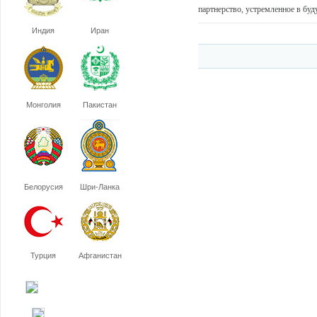
партнерство, устремленное в буду
Индия
Иран
Монголия
Пакистан
Белорусия
Шри-Ланка
Турция
Афганистан