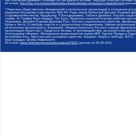
Чистопольский Джамаат, Рохнамо ба суи давлати исломи, Террористическое сообщест
Источник:
http://nac.gov.ru/terroristicheskie-i-ekstremistskie-organizacii-i-materialy.html
данные
* Перечень общественных объединений и религиозных организаций в отношении котор
Национал-большевистская партия, ВЕК РА, Рада земли Кубанской Духовно Родовой Де
Староверов-Инглингов, Нурджулар, К Богодержавию, Таблиги Джамаат, Русское наци
славян, Ат-Такфир Валь-Хиджра, Пит Буль, Национал-социалистическая рабочая парт
Череповца, Духовно-Родовая Держава Русь, Русское национальное единство, Древнер
Кровь и Честь, О свободе совести и о религиозных объединениях, Омская организаци
религиозная организация п. Боровский, Община Коренного Русского народа Щелковског
организация «Братство», Свидетели Иеговы, О противодействии экстремистской деяте
болельщиков «Фирма», Молодежная правозащитная группа МПГ, Курсом Правды и Единен
республика Русь, Арестантское уголовное единство, Башкорт, Нация и свобода, W.H.С
прав граждан, Штабы Навального
Источник:
https://minjust.gov.ru/ru/documents/7822/
данные на
06.08.2021