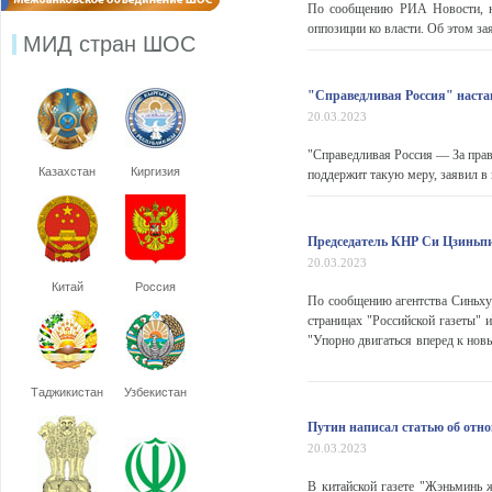
По сообщению РИА Новости, н
оппозиции ко власти. Об этом за
МИД стран ШОС
"Справедливая Россия" настаи
20.03.2023
"Справедливая Россия — За прав
Казахстан
Киргизия
поддержит такую меру, заявил 
Председатель КНР Си Цзиньпи
20.03.2023
Китай
Россия
По сообщению агентства Синьхуа
страницах "Российской газеты" 
"Упорно двигаться вперед к нов
Таджикистан
Узбекистан
Путин написал статью об отн
20.03.2023
В китайской газете "Жэньминь 