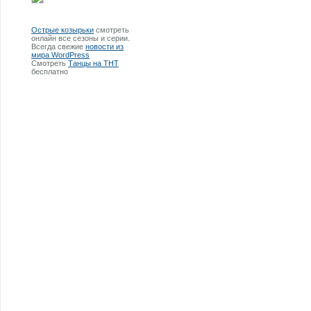
Острые козырьки
смотреть
онлайн все сезоны и серии.
Всегда свежие
новости из
мира WordPress
Смотреть
Танцы на ТНТ
бесплатно