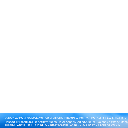
© 2007-2026, Информационное агентство ИнфоРос. Тел.: +7 495 718-84-11, E-mail:
info
Портал «ИнфоШОС» зарегистрирован в Федеральной службе по надзору в сфере массо
охраны культурного наследия. Свидетельство Эл № 77-31649 от 04 апреля 2008 г.