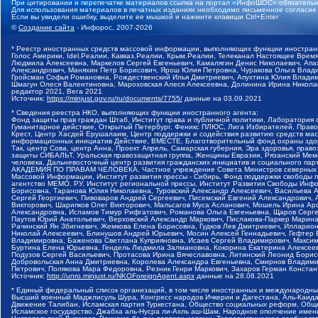
При цитировании и перепечатке материалов ссылка на портал «ИнфоШОС» обязательн
Для использования материалов в печатных изданиях необходимо письменное согласие
Если вы увидели ошибку, выделите ее мышкой и нажмите клавиши Ctrl+Enter
©
Создание сайта
- Инфорос, 2007-2026
* Реестр иностранных средств массовой информации, выполняющих функции иностранн
Голос Америки, Idel.Реалии, Кавказ.Реалии, Крым.Реалии, Телеканал Настоящее Время
Людмила Алексеевна, Маркелов Сергей Евгеньевич, Камалягин Денис Николаевич, Апах
Александрович, Маняхин Петр Борисович, Ярош Юлия Петровна, Чуракова Ольга Влади
Гройсман Софья Романовна, Рождественский Илья Дмитриевич, Апухтина Юлия Владимир
Шмагун Олеся Валентиновна, Мароховская Алеся Алексеевна, Долинина Ирина Никола
редактор 2021, Вега 2021
Источник:
https://minjust.gov.ru/ru/documents/7755/
данные на
03.09.2021
* Сведения реестра НКО, выполняющих функции иностранного агента:
Фонд защиты прав граждан Штаб, Институт права и публичной политики, Лаборатория
Гуманитарное действие, Открытый Петербург, Феникс ПЛЮС, Лига Избирателей, Правов
Крест, Центр Хасдей Ерушалаим, Центр поддержки и содействия развитию средств мас
информационных инициатив Действие, ВМЕСТЕ, Благотворительный фонд охраны здоров
Так, центр Сова, центр Анна, Проект Апрель, Самарская губерния, Эра здоровья, пр
защиты СИБАЛЬТ, Уральская правозащитная группа, Женщины Евразии, Рязанский Мемо
человека, Дальневосточный центр развития гражданских инициатив и социального пар
АКАДЕМИЯ ПО ПРАВАМ ЧЕЛОВЕКА, Частное учреждение Совета Министров северных стр
Массовой Информации, Институт развития прессы - Сибирь, Фонд поддержки свободы 
агентство МЕМО. РУ, Институт региональной прессы, Институт Развития Свободы Инф
Борисовна, Таранова Юлия Николаевна, Туровский Александр Алексеевич, Васильева 
Сергей Георгиевич, Пивоваров Андрей Сергеевич, Писемский Евгений Александрович,
Викторович, Шарипков Олег Викторович, Мальсагов Муса Асланович, Мошель Ирина Ар
Александровна, Исламов Тимур Рифгатович, Романова Ольга Евгеньевна, Щаров Серг
Паутов Юрий Анатольевич, Верховский Александр Маркович, Пислакова-Паркер Марина
Рачинский Ян Збигневич, Жемкова Елена Борисовна, Гудков Лев Дмитриевич, Иллари
Николай Алексеевич, Блинушов Андрей Юрьевич, Мосин Алексей Геннадьевич, Гефтер
Владимировна, Баженова Светлана Куприяновна, Исаев Сергей Владимирович, Максим
Буртина Елена Юрьевна, Гендель Людмила Залмановна, Кокорина Екатерина Алексеев
Подузов Сергей Васильевич, Протасова Ирина Вячеславовна, Литинский Леонид Борис
Добровольская Анна Дмитриевна, Королева Александра Евгеньевна, Смирнов Владими
Петрович, Полякова Мара Федоровна, Резник Генри Маркович, Захаров Герман Конста
Источник:
http://unro.minjust.ru/NKOForeignAgent.aspx
данные на
28.08.2021
* Единый федеральный список организаций, в том числе иностранных и международны
Высший военный Маджлисуль Шура, Конгресс народов Ичкерии и Дагестана, Аль-Каида, 
Движение Талибан, Исламская партия Туркестана, Общество социальных реформ, Общес
Исламское государство, Джабха аль-Нусра ли-Ахль аш-Шам, Народное ополчение имен