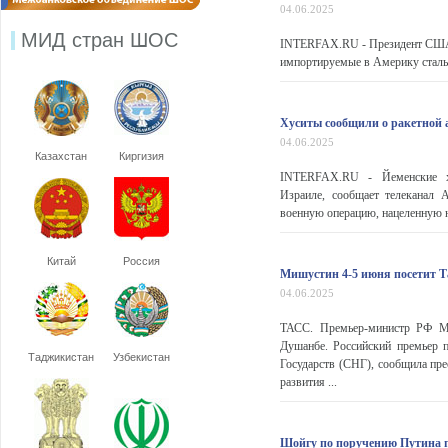
04.06.2025
МИД стран ШОС
INTERFAX.RU - Президент США Д
импортируемые в Америку сталь 
Хуситы сообщили о ракетной 
04.06.2025
Казахстан
Киргизия
INTERFAX.RU - Йеменские х
Израиле, сообщает телеканал 
военную операцию, нацеленную на
Китай
Россия
Мишустин 4-5 июня посетит 
04.06.2025
ТАСС. Премьер-министр РФ Ми
Душанбе. Российский премьер п
Таджикистан
Узбекистан
Государств (СНГ), сообщила пре
развития ...
Шойгу по поручению Путина п