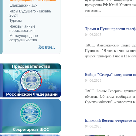
президента РФ Юрий Ушаков на 
Шанхайский дух
эта тема ...
Игры Будущего - Казань
2024
Туризм
Чрезвычайные
Трамп и Путин провели телеф
происшествия
04.06.2025
Международное
сотрудничество
ТАСС. Американский лидер До
Все темы »
Путиным. "Я только что закон
длился примерно 1 час и 15 минут
Бойцы "Севера" завершили ос
04.06.2025
ТАСС. Бойцы Северной группир
области. Об этом сообщили в
Сумской области", - говорится в
Ближний Восток: очередное п
04.06.2025