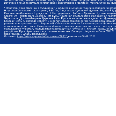
Чистопольский Джамаат, Рохнамо ба суи давлати исломи, Террористическое сообщест
Источник:
http://nac.gov.ru/terroristicheskie-i-ekstremistskie-organizacii-i-materialy.html
данные
* Перечень общественных объединений и религиозных организаций в отношении котор
Национал-большевистская партия, ВЕК РА, Рада земли Кубанской Духовно Родовой Де
Староверов-Инглингов, Нурджулар, К Богодержавию, Таблиги Джамаат, Русское наци
славян, Ат-Такфир Валь-Хиджра, Пит Буль, Национал-социалистическая рабочая парт
Череповца, Духовно-Родовая Держава Русь, Русское национальное единство, Древнер
Кровь и Честь, О свободе совести и о религиозных объединениях, Омская организаци
религиозная организация п. Боровский, Община Коренного Русского народа Щелковског
организация «Братство», Свидетели Иеговы, О противодействии экстремистской деяте
болельщиков «Фирма», Молодежная правозащитная группа МПГ, Курсом Правды и Единен
республика Русь, Арестантское уголовное единство, Башкорт, Нация и свобода, W.H.С
прав граждан, Штабы Навального
Источник:
https://minjust.gov.ru/ru/documents/7822/
данные на
06.08.2021