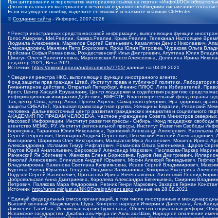
При цитировании и перепечатке материалов ссылка на портал «ИнфоШОС» обязательн
Для использования материалов в печатных изданиях необходимо письменное согласие
Если вы увидели ошибку, выделите ее мышкой и нажмите клавиши Ctrl+Enter
©
Создание сайта
- Инфорос, 2007-2026
* Реестр иностранных средств массовой информации, выполняющих функции иностранн
Голос Америки, Idel.Реалии, Кавказ.Реалии, Крым.Реалии, Телеканал Настоящее Время
Людмила Алексеевна, Маркелов Сергей Евгеньевич, Камалягин Денис Николаевич, Апах
Александрович, Маняхин Петр Борисович, Ярош Юлия Петровна, Чуракова Ольга Влади
Гройсман Софья Романовна, Рождественский Илья Дмитриевич, Апухтина Юлия Владимир
Шмагун Олеся Валентиновна, Мароховская Алеся Алексеевна, Долинина Ирина Никола
редактор 2021, Вега 2021
Источник:
https://minjust.gov.ru/ru/documents/7755/
данные на
03.09.2021
* Сведения реестра НКО, выполняющих функции иностранного агента:
Фонд защиты прав граждан Штаб, Институт права и публичной политики, Лаборатория
Гуманитарное действие, Открытый Петербург, Феникс ПЛЮС, Лига Избирателей, Правов
Крест, Центр Хасдей Ерушалаим, Центр поддержки и содействия развитию средств мас
информационных инициатив Действие, ВМЕСТЕ, Благотворительный фонд охраны здоров
Так, центр Сова, центр Анна, Проект Апрель, Самарская губерния, Эра здоровья, пр
защиты СИБАЛЬТ, Уральская правозащитная группа, Женщины Евразии, Рязанский Мемо
человека, Дальневосточный центр развития гражданских инициатив и социального пар
АКАДЕМИЯ ПО ПРАВАМ ЧЕЛОВЕКА, Частное учреждение Совета Министров северных стр
Массовой Информации, Институт развития прессы - Сибирь, Фонд поддержки свободы 
агентство МЕМО. РУ, Институт региональной прессы, Институт Развития Свободы Инф
Борисовна, Таранова Юлия Николаевна, Туровский Александр Алексеевич, Васильева 
Сергей Георгиевич, Пивоваров Андрей Сергеевич, Писемский Евгений Александрович,
Викторович, Шарипков Олег Викторович, Мальсагов Муса Асланович, Мошель Ирина Ар
Александровна, Исламов Тимур Рифгатович, Романова Ольга Евгеньевна, Щаров Серг
Паутов Юрий Анатольевич, Верховский Александр Маркович, Пислакова-Паркер Марина
Рачинский Ян Збигневич, Жемкова Елена Борисовна, Гудков Лев Дмитриевич, Иллари
Николай Алексеевич, Блинушов Андрей Юрьевич, Мосин Алексей Геннадьевич, Гефтер
Владимировна, Баженова Светлана Куприяновна, Исаев Сергей Владимирович, Максим
Буртина Елена Юрьевна, Гендель Людмила Залмановна, Кокорина Екатерина Алексеев
Подузов Сергей Васильевич, Протасова Ирина Вячеславовна, Литинский Леонид Борис
Добровольская Анна Дмитриевна, Королева Александра Евгеньевна, Смирнов Владими
Петрович, Полякова Мара Федоровна, Резник Генри Маркович, Захаров Герман Конста
Источник:
http://unro.minjust.ru/NKOForeignAgent.aspx
данные на
28.08.2021
* Единый федеральный список организаций, в том числе иностранных и международны
Высший военный Маджлисуль Шура, Конгресс народов Ичкерии и Дагестана, Аль-Каида, 
Движение Талибан, Исламская партия Туркестана, Общество социальных реформ, Общес
Исламское государство, Джабха аль-Нусра ли-Ахль аш-Шам, Народное ополчение имен