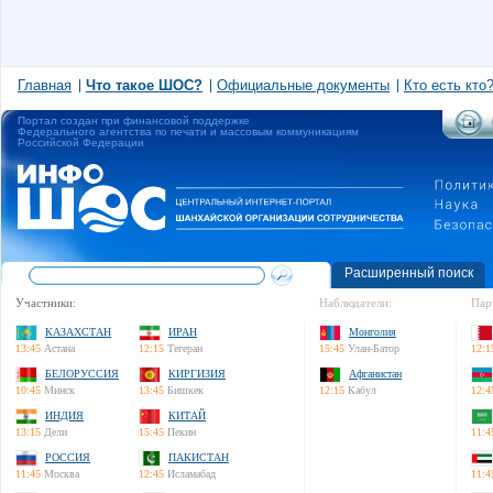
Главная
Что такое ШОС?
Официальные документы
Кто есть кто
Портал создан при финансовой поддержке
Федерального агентства по печати и массовым коммуникациям
Российской Федерации
Расширенный поиск
Участники:
Наблюдатели:
Пар
КАЗАХСТАН
ИРАН
Монголия
13:45
Астана
12:15
Тегеран
15:45
Улан-Батор
12:1
БЕЛОРУССИЯ
КИРГИЗИЯ
Афганистан
10:45
Минск
13:45
Бишкек
12:15
Кабул
12:4
ИНДИЯ
КИТАЙ
13:15
Дели
15:45
Пекин
11:4
РОССИЯ
ПАКИСТАН
11:45
Москва
12:45
Исламабад
11:4