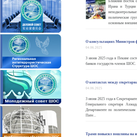
Ближний Восток о
Ирана и Турции 
неподконтрольн
политические гру
основным внешним
О консультациях Министров ф
04.06.2025
3 июня 2025 года в Пекине сост
банков государств-членов ШОС. 
О контактах между секретар
04.06.2025
3 июня 2025 года в Секретариат
Генерального секретаря Ахмад
Департаменте по политическим
Пите...
Трамп повысил пошлины на и