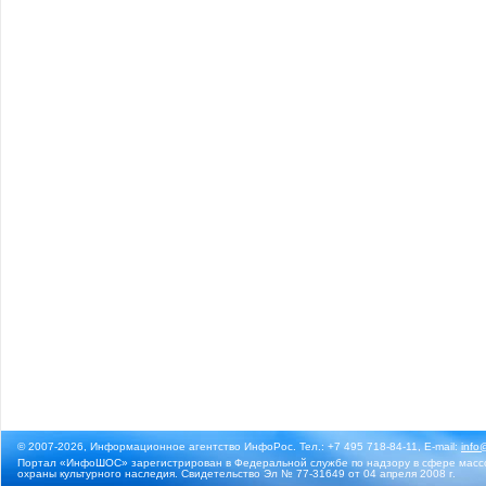
© 2007-2026, Информационное агентство ИнфоРос. Тел.: +7 495 718-84-11, E-mail:
info
Портал «ИнфоШОС» зарегистрирован в Федеральной службе по надзору в сфере массо
охраны культурного наследия. Свидетельство Эл № 77-31649 от 04 апреля 2008 г.