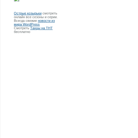
Острые козырьки
смотреть
онлайн все сезоны и серии.
Всегда свежие
новости из
мира WordPress
Смотреть
Танцы на ТНТ
бесплатно