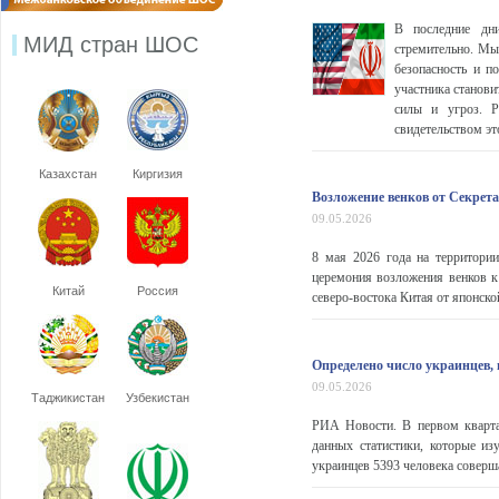
В последние дн
МИД стран ШОС
стремительно. Мы
безопасность и п
участника станови
силы и угроз. Р
свидетельством эт
Казахстан
Киргизия
Возложение венков от Секре
09.05.2026
8 мая 2026 года на территори
церемония возложения венков 
Китай
Россия
северо-востока Китая от японско
Определено число украинцев, 
09.05.2026
Таджикистан
Узбекистан
РИА Новости. В первом кварта
данных статистики, которые и
украинцев 5393 человека соверша