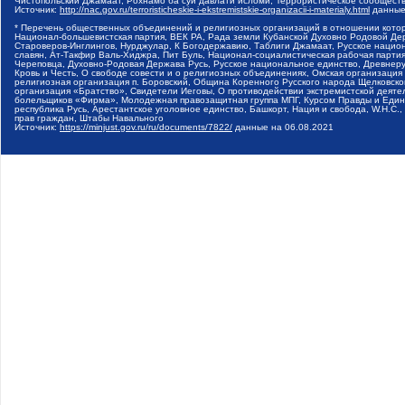
Чистопольский Джамаат, Рохнамо ба суи давлати исломи, Террористическое сообщест
Источник:
http://nac.gov.ru/terroristicheskie-i-ekstremistskie-organizacii-i-materialy.html
данные
* Перечень общественных объединений и религиозных организаций в отношении котор
Национал-большевистская партия, ВЕК РА, Рада земли Кубанской Духовно Родовой Де
Староверов-Инглингов, Нурджулар, К Богодержавию, Таблиги Джамаат, Русское наци
славян, Ат-Такфир Валь-Хиджра, Пит Буль, Национал-социалистическая рабочая парт
Череповца, Духовно-Родовая Держава Русь, Русское национальное единство, Древнер
Кровь и Честь, О свободе совести и о религиозных объединениях, Омская организаци
религиозная организация п. Боровский, Община Коренного Русского народа Щелковског
организация «Братство», Свидетели Иеговы, О противодействии экстремистской деяте
болельщиков «Фирма», Молодежная правозащитная группа МПГ, Курсом Правды и Единен
республика Русь, Арестантское уголовное единство, Башкорт, Нация и свобода, W.H.С
прав граждан, Штабы Навального
Источник:
https://minjust.gov.ru/ru/documents/7822/
данные на
06.08.2021