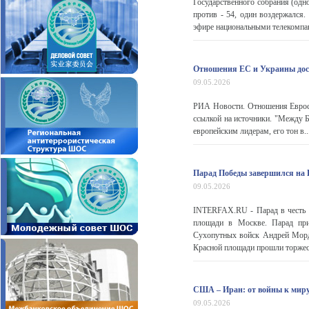
Государственного собрания (одн
против - 54, один воздержался.
эфире национальными телекомпан
Отношения ЕС и Украины дости
09.05.2026
РИА Новости. Отношения Евросою
ссылкой на источники. "Между Б
европейским лидерам, его тон в..
Парад Победы завершился на
09.05.2026
INTERFAX.RU - Парад в честь 
площади в Москве. Парад при
Сухопутных войск Андрей Мордв
Красной площади прошли торжес
США – Иран: от войны к мир
09.05.2026