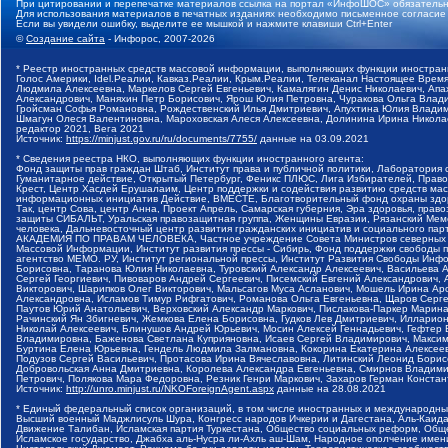
При цитировании и перепечатке материалов ссылка на портал «ИнфоШОС» обязательн
Для использования материалов в печатных изданиях необходимо письменное согласие
Если вы увидели ошибку, выделите ее мышкой и нажмите клавиши Ctrl+Enter
©
Создание сайта
- Инфорос, 2007-2026
* Реестр иностранных средств массовой информации, выполняющих функции иностранн
Голос Америки, Idel.Реалии, Кавказ.Реалии, Крым.Реалии, Телеканал Настоящее Время
Людмила Алексеевна, Маркелов Сергей Евгеньевич, Камалягин Денис Николаевич, Апах
Александрович, Маняхин Петр Борисович, Ярош Юлия Петровна, Чуракова Ольга Влади
Гройсман Софья Романовна, Рождественский Илья Дмитриевич, Апухтина Юлия Владимир
Шмагун Олеся Валентиновна, Мароховская Алеся Алексеевна, Долинина Ирина Никола
редактор 2021, Вега 2021
Источник:
https://minjust.gov.ru/ru/documents/7755/
данные на
03.09.2021
* Сведения реестра НКО, выполняющих функции иностранного агента:
Фонд защиты прав граждан Штаб, Институт права и публичной политики, Лаборатория
Гуманитарное действие, Открытый Петербург, Феникс ПЛЮС, Лига Избирателей, Правов
Крест, Центр Хасдей Ерушалаим, Центр поддержки и содействия развитию средств мас
информационных инициатив Действие, ВМЕСТЕ, Благотворительный фонд охраны здоров
Так, центр Сова, центр Анна, Проект Апрель, Самарская губерния, Эра здоровья, пр
защиты СИБАЛЬТ, Уральская правозащитная группа, Женщины Евразии, Рязанский Мемо
человека, Дальневосточный центр развития гражданских инициатив и социального пар
АКАДЕМИЯ ПО ПРАВАМ ЧЕЛОВЕКА, Частное учреждение Совета Министров северных стр
Массовой Информации, Институт развития прессы - Сибирь, Фонд поддержки свободы 
агентство МЕМО. РУ, Институт региональной прессы, Институт Развития Свободы Инф
Борисовна, Таранова Юлия Николаевна, Туровский Александр Алексеевич, Васильева 
Сергей Георгиевич, Пивоваров Андрей Сергеевич, Писемский Евгений Александрович,
Викторович, Шарипков Олег Викторович, Мальсагов Муса Асланович, Мошель Ирина Ар
Александровна, Исламов Тимур Рифгатович, Романова Ольга Евгеньевна, Щаров Серг
Паутов Юрий Анатольевич, Верховский Александр Маркович, Пислакова-Паркер Марина
Рачинский Ян Збигневич, Жемкова Елена Борисовна, Гудков Лев Дмитриевич, Иллари
Николай Алексеевич, Блинушов Андрей Юрьевич, Мосин Алексей Геннадьевич, Гефтер
Владимировна, Баженова Светлана Куприяновна, Исаев Сергей Владимирович, Максим
Буртина Елена Юрьевна, Гендель Людмила Залмановна, Кокорина Екатерина Алексеев
Подузов Сергей Васильевич, Протасова Ирина Вячеславовна, Литинский Леонид Борис
Добровольская Анна Дмитриевна, Королева Александра Евгеньевна, Смирнов Владими
Петрович, Полякова Мара Федоровна, Резник Генри Маркович, Захаров Герман Конста
Источник:
http://unro.minjust.ru/NKOForeignAgent.aspx
данные на
28.08.2021
* Единый федеральный список организаций, в том числе иностранных и международны
Высший военный Маджлисуль Шура, Конгресс народов Ичкерии и Дагестана, Аль-Каида, 
Движение Талибан, Исламская партия Туркестана, Общество социальных реформ, Общес
Исламское государство, Джабха аль-Нусра ли-Ахль аш-Шам, Народное ополчение имен