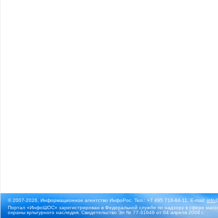
© 2007-2026, Информационное агентство ИнфоРос. Тел.: +7 495 718-84-11, E-mail:
info
Портал «ИнфоШОС» зарегистрирован в Федеральной службе по надзору в сфере массо
охраны культурного наследия. Свидетельство Эл № 77-31649 от 04 апреля 2008 г.