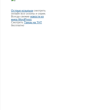
Острые козырьки
смотреть
онлайн все сезоны и серии.
Всегда свежие
новости из
мира WordPress
Смотреть
Танцы на ТНТ
бесплатно