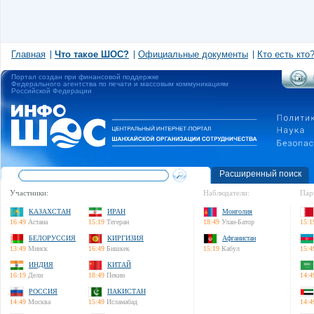
Главная
Что такое ШОС?
Официальные документы
Кто есть кто
Портал создан при финансовой поддержке
Федерального агентства по печати и массовым коммуникациям
Российской Федерации
Расширенный поиск
Участники:
Наблюдатели:
Пар
КАЗАХСТАН
ИРАН
Монголия
16:49
Астана
15:19
Тегеран
18:49
Улан-Батор
15:1
БЕЛОРУССИЯ
КИРГИЗИЯ
Афганистан
13:49
Минск
16:49
Бишкек
15:19
Кабул
15:4
ИНДИЯ
КИТАЙ
16:19
Дели
18:49
Пекин
14:4
РОССИЯ
ПАКИСТАН
14:49
Москва
15:49
Исламабад
14:4