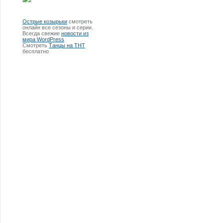
Острые козырьки
смотреть
онлайн все сезоны и серии.
Всегда свежие
новости из
мира WordPress
Смотреть
Танцы на ТНТ
бесплатно