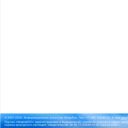
© 2007-2026, Информационное агентство ИнфоРос. Тел.: +7 495 718-84-11, E-mail:
info
Портал «ИнфоШОС» зарегистрирован в Федеральной службе по надзору в сфере массо
охраны культурного наследия. Свидетельство Эл № 77-31649 от 04 апреля 2008 г.