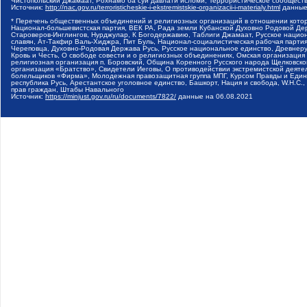
Чистопольский Джамаат, Рохнамо ба суи давлати исломи, Террористическое сообщест
Источник:
http://nac.gov.ru/terroristicheskie-i-ekstremistskie-organizacii-i-materialy.html
данные
* Перечень общественных объединений и религиозных организаций в отношении котор
Национал-большевистская партия, ВЕК РА, Рада земли Кубанской Духовно Родовой Де
Староверов-Инглингов, Нурджулар, К Богодержавию, Таблиги Джамаат, Русское наци
славян, Ат-Такфир Валь-Хиджра, Пит Буль, Национал-социалистическая рабочая парт
Череповца, Духовно-Родовая Держава Русь, Русское национальное единство, Древнер
Кровь и Честь, О свободе совести и о религиозных объединениях, Омская организаци
религиозная организация п. Боровский, Община Коренного Русского народа Щелковског
организация «Братство», Свидетели Иеговы, О противодействии экстремистской деяте
болельщиков «Фирма», Молодежная правозащитная группа МПГ, Курсом Правды и Единен
республика Русь, Арестантское уголовное единство, Башкорт, Нация и свобода, W.H.С
прав граждан, Штабы Навального
Источник:
https://minjust.gov.ru/ru/documents/7822/
данные на
06.08.2021