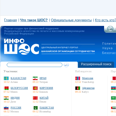
Главная
Что такое ШОС?
Официальные документы
Кто есть кто
Портал создан при финансовой поддержке
Федерального агентства по печати и массовым коммуникациям
Российской Федерации
Расширенный поиск
Участники:
Наблюдатели:
Пар
КАЗАХСТАН
ИРАН
Монголия
10:52
Астана
09:22
Тегеран
12:52
Улан-Батор
09:2
БЕЛОРУССИЯ
КИРГИЗИЯ
Афганистан
07:52
Минск
10:52
Бишкек
09:22
Кабул
09:5
ИНДИЯ
КИТАЙ
10:22
Дели
12:52
Пекин
08:5
РОССИЯ
ПАКИСТАН
08:52
Москва
09:52
Исламабад
08:5