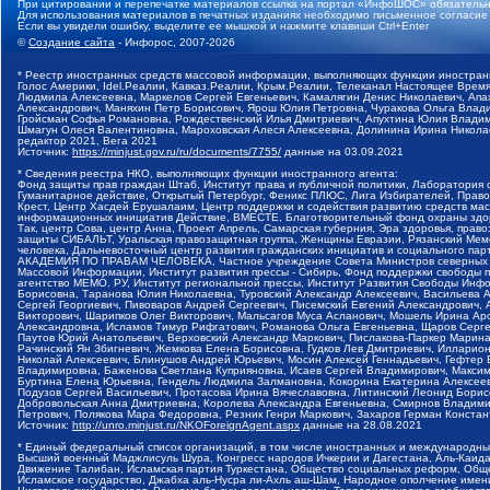
При цитировании и перепечатке материалов ссылка на портал «ИнфоШОС» обязательн
Для использования материалов в печатных изданиях необходимо письменное согласие
Если вы увидели ошибку, выделите ее мышкой и нажмите клавиши Ctrl+Enter
©
Создание сайта
- Инфорос, 2007-2026
* Реестр иностранных средств массовой информации, выполняющих функции иностранн
Голос Америки, Idel.Реалии, Кавказ.Реалии, Крым.Реалии, Телеканал Настоящее Время
Людмила Алексеевна, Маркелов Сергей Евгеньевич, Камалягин Денис Николаевич, Апах
Александрович, Маняхин Петр Борисович, Ярош Юлия Петровна, Чуракова Ольга Влади
Гройсман Софья Романовна, Рождественский Илья Дмитриевич, Апухтина Юлия Владимир
Шмагун Олеся Валентиновна, Мароховская Алеся Алексеевна, Долинина Ирина Никола
редактор 2021, Вега 2021
Источник:
https://minjust.gov.ru/ru/documents/7755/
данные на
03.09.2021
* Сведения реестра НКО, выполняющих функции иностранного агента:
Фонд защиты прав граждан Штаб, Институт права и публичной политики, Лаборатория
Гуманитарное действие, Открытый Петербург, Феникс ПЛЮС, Лига Избирателей, Правов
Крест, Центр Хасдей Ерушалаим, Центр поддержки и содействия развитию средств мас
информационных инициатив Действие, ВМЕСТЕ, Благотворительный фонд охраны здоров
Так, центр Сова, центр Анна, Проект Апрель, Самарская губерния, Эра здоровья, пр
защиты СИБАЛЬТ, Уральская правозащитная группа, Женщины Евразии, Рязанский Мемо
человека, Дальневосточный центр развития гражданских инициатив и социального пар
АКАДЕМИЯ ПО ПРАВАМ ЧЕЛОВЕКА, Частное учреждение Совета Министров северных стр
Массовой Информации, Институт развития прессы - Сибирь, Фонд поддержки свободы 
агентство МЕМО. РУ, Институт региональной прессы, Институт Развития Свободы Инф
Борисовна, Таранова Юлия Николаевна, Туровский Александр Алексеевич, Васильева 
Сергей Георгиевич, Пивоваров Андрей Сергеевич, Писемский Евгений Александрович,
Викторович, Шарипков Олег Викторович, Мальсагов Муса Асланович, Мошель Ирина Ар
Александровна, Исламов Тимур Рифгатович, Романова Ольга Евгеньевна, Щаров Серг
Паутов Юрий Анатольевич, Верховский Александр Маркович, Пислакова-Паркер Марина
Рачинский Ян Збигневич, Жемкова Елена Борисовна, Гудков Лев Дмитриевич, Иллари
Николай Алексеевич, Блинушов Андрей Юрьевич, Мосин Алексей Геннадьевич, Гефтер
Владимировна, Баженова Светлана Куприяновна, Исаев Сергей Владимирович, Максим
Буртина Елена Юрьевна, Гендель Людмила Залмановна, Кокорина Екатерина Алексеев
Подузов Сергей Васильевич, Протасова Ирина Вячеславовна, Литинский Леонид Борис
Добровольская Анна Дмитриевна, Королева Александра Евгеньевна, Смирнов Владими
Петрович, Полякова Мара Федоровна, Резник Генри Маркович, Захаров Герман Конста
Источник:
http://unro.minjust.ru/NKOForeignAgent.aspx
данные на
28.08.2021
* Единый федеральный список организаций, в том числе иностранных и международны
Высший военный Маджлисуль Шура, Конгресс народов Ичкерии и Дагестана, Аль-Каида, 
Движение Талибан, Исламская партия Туркестана, Общество социальных реформ, Общес
Исламское государство, Джабха аль-Нусра ли-Ахль аш-Шам, Народное ополчение имен