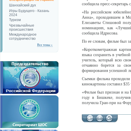
сообщила пресс-секретарь
Шанхайский дух
Игры Будущего - Казань
«На российском юбилейно
2024
Анна», проходившем в Мо
Туризм
Елизаветы Стишовой получ
Чрезвычайные
номинациях, как «Лучший
происшествия
сообщила Идрисова.
Международное
сотрудничество
По ее словам, фильм был з
Все темы »
«Короткометражная картин
языка сохранить в учебно
учитель, который всю сво
отчаянно борется за св
формирования успешной ли
Съемки фильма проходили н
кинокартины составил $35 
«Фильм был признан и на I
году в Бишкеке, получи
получила Гран-при на Фору