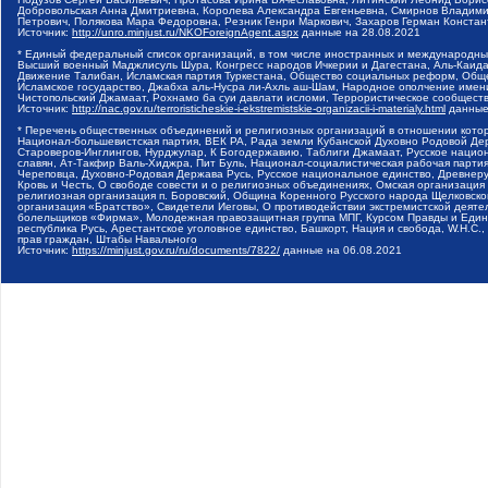
Добровольская Анна Дмитриевна, Королева Александра Евгеньевна, Смирнов Владими
Петрович, Полякова Мара Федоровна, Резник Генри Маркович, Захаров Герман Конста
Источник:
http://unro.minjust.ru/NKOForeignAgent.aspx
данные на
28.08.2021
* Единый федеральный список организаций, в том числе иностранных и международны
Высший военный Маджлисуль Шура, Конгресс народов Ичкерии и Дагестана, Аль-Каида, 
Движение Талибан, Исламская партия Туркестана, Общество социальных реформ, Общес
Исламское государство, Джабха аль-Нусра ли-Ахль аш-Шам, Народное ополчение имен
Чистопольский Джамаат, Рохнамо ба суи давлати исломи, Террористическое сообщест
Источник:
http://nac.gov.ru/terroristicheskie-i-ekstremistskie-organizacii-i-materialy.html
данные
* Перечень общественных объединений и религиозных организаций в отношении котор
Национал-большевистская партия, ВЕК РА, Рада земли Кубанской Духовно Родовой Де
Староверов-Инглингов, Нурджулар, К Богодержавию, Таблиги Джамаат, Русское наци
славян, Ат-Такфир Валь-Хиджра, Пит Буль, Национал-социалистическая рабочая парт
Череповца, Духовно-Родовая Держава Русь, Русское национальное единство, Древнер
Кровь и Честь, О свободе совести и о религиозных объединениях, Омская организаци
религиозная организация п. Боровский, Община Коренного Русского народа Щелковског
организация «Братство», Свидетели Иеговы, О противодействии экстремистской деяте
болельщиков «Фирма», Молодежная правозащитная группа МПГ, Курсом Правды и Единен
республика Русь, Арестантское уголовное единство, Башкорт, Нация и свобода, W.H.С
прав граждан, Штабы Навального
Источник:
https://minjust.gov.ru/ru/documents/7822/
данные на
06.08.2021