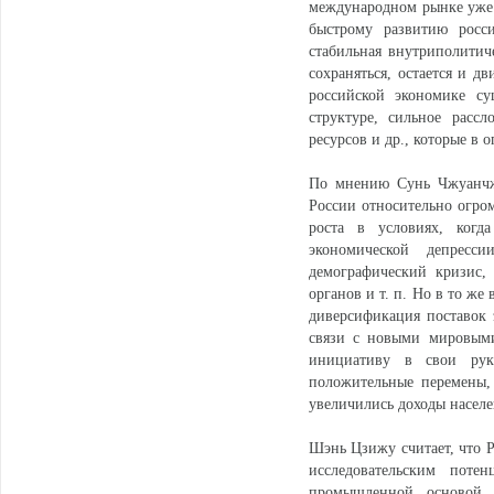
международном рынке уже м
быстрому развитию росси
стабильная внутриполитич
сохраняться, остается и д
российской экономике су
структуре, сильное расс
ресурсов и др., которые в 
По мнению Сунь Чжуанчж
России относительно огро
роста в условиях, когд
экономической депресс
демографический кризис,
органов и т. п. Но в то ж
диверсификация поставок 
связи с новыми мировыми
инициативу в свои рук
положительные перемены,
увеличились доходы населе
Шэнь Цзижу считает, что 
исследовательским поте
промышленной основой. 