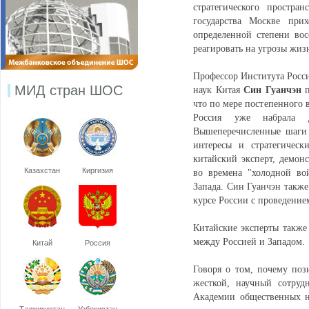
стратегического простра
государства Москве при
определенной степени восс
реагировать на угрозы жи
Профессор Института Росс
МИД стран ШОС
наук Китая
Син Гуанчэн
п
что по мере постепенного 
Россия уже набрала д
Вышеперечисленные шаги 
интересы и стратегическ
китайский эксперт, демон
Казахстан
Киргизия
во времена "холодной вой
Запада. Син Гуанчэн такж
курсе России с проведение
Китайские эксперты также
между Россией и Западом.
Китай
Россия
Говоря о том, почему поз
жесткой, научный сотру
Академии общественных 