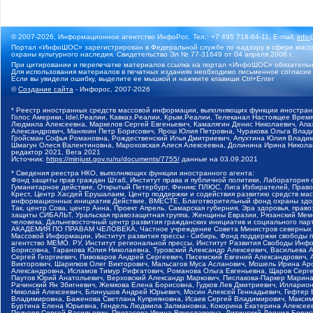
© 2007-2026, Информационное агентство ИнфоРос. Тел.: +7 495 718-84-11, E-mail:
info
Портал «ИнфоШОС» зарегистрирован в Федеральной службе по надзору в сфере массо
охраны культурного наследия. Свидетельство Эл № 77-31649 от 04 апреля 2008 г.
При цитировании и перепечатке материалов ссылка на портал «ИнфоШОС» обязательн
Для использования материалов в печатных изданиях необходимо письменное согласие
Если вы увидели ошибку, выделите ее мышкой и нажмите клавиши Ctrl+Enter
©
Создание сайта
- Инфорос, 2007-2026
* Реестр иностранных средств массовой информации, выполняющих функции иностранн
Голос Америки, Idel.Реалии, Кавказ.Реалии, Крым.Реалии, Телеканал Настоящее Время
Людмила Алексеевна, Маркелов Сергей Евгеньевич, Камалягин Денис Николаевич, Апах
Александрович, Маняхин Петр Борисович, Ярош Юлия Петровна, Чуракова Ольга Влади
Гройсман Софья Романовна, Рождественский Илья Дмитриевич, Апухтина Юлия Владимир
Шмагун Олеся Валентиновна, Мароховская Алеся Алексеевна, Долинина Ирина Никола
редактор 2021, Вега 2021
Источник:
https://minjust.gov.ru/ru/documents/7755/
данные на
03.09.2021
* Сведения реестра НКО, выполняющих функции иностранного агента:
Фонд защиты прав граждан Штаб, Институт права и публичной политики, Лаборатория
Гуманитарное действие, Открытый Петербург, Феникс ПЛЮС, Лига Избирателей, Правов
Крест, Центр Хасдей Ерушалаим, Центр поддержки и содействия развитию средств мас
информационных инициатив Действие, ВМЕСТЕ, Благотворительный фонд охраны здоров
Так, центр Сова, центр Анна, Проект Апрель, Самарская губерния, Эра здоровья, пр
защиты СИБАЛЬТ, Уральская правозащитная группа, Женщины Евразии, Рязанский Мемо
человека, Дальневосточный центр развития гражданских инициатив и социального пар
АКАДЕМИЯ ПО ПРАВАМ ЧЕЛОВЕКА, Частное учреждение Совета Министров северных стр
Массовой Информации, Институт развития прессы - Сибирь, Фонд поддержки свободы 
агентство МЕМО. РУ, Институт региональной прессы, Институт Развития Свободы Инф
Борисовна, Таранова Юлия Николаевна, Туровский Александр Алексеевич, Васильева 
Сергей Георгиевич, Пивоваров Андрей Сергеевич, Писемский Евгений Александрович,
Викторович, Шарипков Олег Викторович, Мальсагов Муса Асланович, Мошель Ирина Ар
Александровна, Исламов Тимур Рифгатович, Романова Ольга Евгеньевна, Щаров Серг
Паутов Юрий Анатольевич, Верховский Александр Маркович, Пислакова-Паркер Марина
Рачинский Ян Збигневич, Жемкова Елена Борисовна, Гудков Лев Дмитриевич, Иллари
Николай Алексеевич, Блинушов Андрей Юрьевич, Мосин Алексей Геннадьевич, Гефтер
Владимировна, Баженова Светлана Куприяновна, Исаев Сергей Владимирович, Максим
Буртина Елена Юрьевна, Гендель Людмила Залмановна, Кокорина Екатерина Алексеев
Подузов Сергей Васильевич, Протасова Ирина Вячеславовна, Литинский Леонид Борис