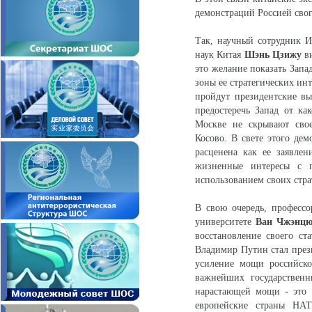
демонстраций Россией свог
Так, научный сотрудник 
наук Китая
Шэнь Цзижу
ви
это желание показать Зап
зоны ее стратегических инт
пройдут президентские в
предостеречь Запад от ка
Москве не скрывают свое
Косово. В свете этого де
расценена как ее заявле
жизненные интересы с 
использованием своих стра
В свою очередь, професс
университете
Ван Чжэнцю
восстановление своего ст
Владимир Путин стал през
усиление мощи российско
важнейших государственн
нарастающей мощи - это 
европейские страны НАТ