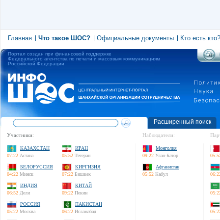
Главная
Что такое ШОС?
Официальные документы
Кто есть кто
Портал создан при финансовой поддержке
Федерального агентства по печати и массовым коммуникациям
Российской Федерации
Расширенный поиск
Участники:
Наблюдатели:
Пар
КАЗАХСТАН
ИРАН
Монголия
07:22
Астана
05:52
Тегеран
09:22
Улан-Батор
05:5
БЕЛОРУССИЯ
КИРГИЗИЯ
Афганистан
04:22
Минск
07:22
Бишкек
05:52
Кабул
06:2
ИНДИЯ
КИТАЙ
06:52
Дели
09:22
Пекин
05:2
РОССИЯ
ПАКИСТАН
05:22
Москва
06:22
Исламабад
05:2