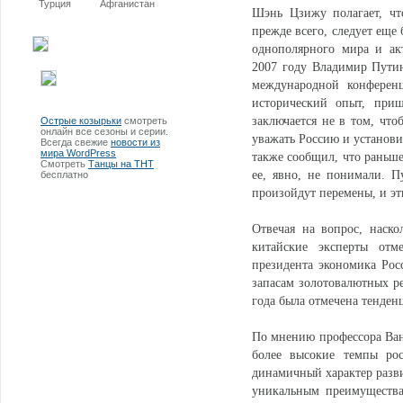
Турция
Афганистан
Шэнь Цзижу полагает, чт
прежде всего, следует еще
однополярного мира и ак
2007 году Владимир Пути
международной конференц
исторический опыт, приш
заключается не в том, что
Острые козырьки
смотреть
онлайн все сезоны и серии.
уважать Россию и установи
Всегда свежие
новости из
мира WordPress
также сообщил, что раньше
Смотреть
Танцы на ТНТ
ее, явно, не понимали. П
бесплатно
произойдут перемены, и эт
Отвечая на вопрос, наско
китайские эксперты отм
президента экономика Рос
запасам золотовалютных ре
года была отмечена тенден
По мнению профессора Ван
более высокие темпы рос
динамичный характер разви
уникальным преимущества