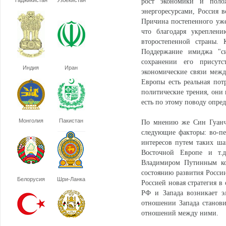
Таджикистан
Узбекистан
рост экономики и поло
энергоресурсами, Россия 
Причина постепенного уже
что благодаря укреплени
второстепенной страны. 
Поддержание имиджа "с
сохранении его присутс
Индия
Иран
экономические связи между
Европы есть реальная пот
политические трения, они
есть по этому поводу опре
Монголия
Пакистан
По мнению же Син Гуанч
следующие факторы: во-пе
интересов путем таких ш
Восточной Европе и т.д
Владимиром Путинным ко
состоянию развития России
Белорусия
Шри-Ланка
Россией новая стратегия в
РФ и Запада возникает э
отношении Запада станов
отношений между ними.