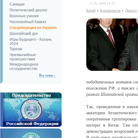
11.02.2008 14:33
Санкции
Политический диалог
Китай
Безопаcность
Диалог 
Военные учения
Неспокойный Кавказ
Спецоперация на Украине
Шанхайский дух
Игры Будущего - Казань
2024
Туризм
Чрезвычайные
происшествия
Международное
сотрудничество
Все темы »
побудительных мотивов сов
положения РФ, а также со
рамках Шанхайской органи
Так, проведенные в нача
акватории Атлантического
оперативные группировки
интерес в Китае. Там от
демонстрации возросшей 
В этой связи китайские э