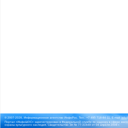
© 2007-2026, Информационное агентство ИнфоРос. Тел.: +7 495 718-84-11, E-mail:
info
Портал «ИнфоШОС» зарегистрирован в Федеральной службе по надзору в сфере массо
охраны культурного наследия. Свидетельство Эл № 77-31649 от 04 апреля 2008 г.