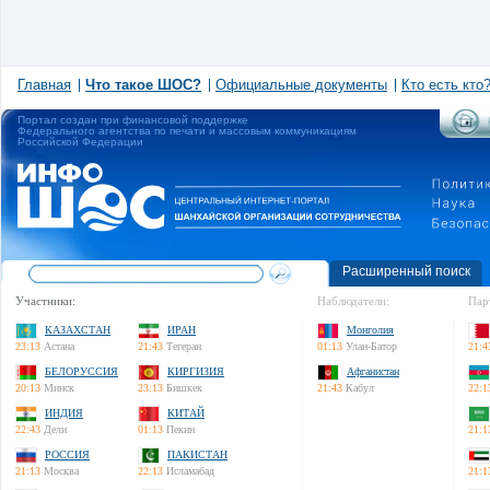
Главная
Что такое ШОС?
Официальные документы
Кто есть кто
Портал создан при финансовой поддержке
Федерального агентства по печати и массовым коммуникациям
Российской Федерации
Расширенный поиск
Участники:
Наблюдатели:
Пар
КАЗАХСТАН
ИРАН
Монголия
23:13
Астана
21:43
Тегеран
01:13
Улан-Батор
21:4
БЕЛОРУССИЯ
КИРГИЗИЯ
Афганистан
20:13
Минск
23:13
Бишкек
21:43
Кабул
22:1
ИНДИЯ
КИТАЙ
22:43
Дели
01:13
Пекин
21:1
РОССИЯ
ПАКИСТАН
21:13
Москва
22:13
Исламабад
21:1