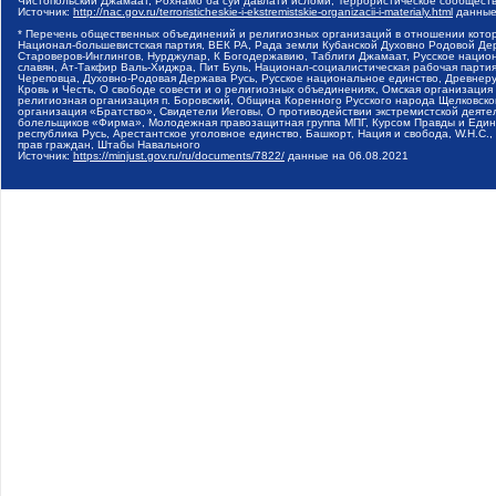
Чистопольский Джамаат, Рохнамо ба суи давлати исломи, Террористическое сообщест
Источник:
http://nac.gov.ru/terroristicheskie-i-ekstremistskie-organizacii-i-materialy.html
данные
* Перечень общественных объединений и религиозных организаций в отношении котор
Национал-большевистская партия, ВЕК РА, Рада земли Кубанской Духовно Родовой Де
Староверов-Инглингов, Нурджулар, К Богодержавию, Таблиги Джамаат, Русское наци
славян, Ат-Такфир Валь-Хиджра, Пит Буль, Национал-социалистическая рабочая парт
Череповца, Духовно-Родовая Держава Русь, Русское национальное единство, Древнер
Кровь и Честь, О свободе совести и о религиозных объединениях, Омская организаци
религиозная организация п. Боровский, Община Коренного Русского народа Щелковског
организация «Братство», Свидетели Иеговы, О противодействии экстремистской деяте
болельщиков «Фирма», Молодежная правозащитная группа МПГ, Курсом Правды и Единен
республика Русь, Арестантское уголовное единство, Башкорт, Нация и свобода, W.H.С
прав граждан, Штабы Навального
Источник:
https://minjust.gov.ru/ru/documents/7822/
данные на
06.08.2021