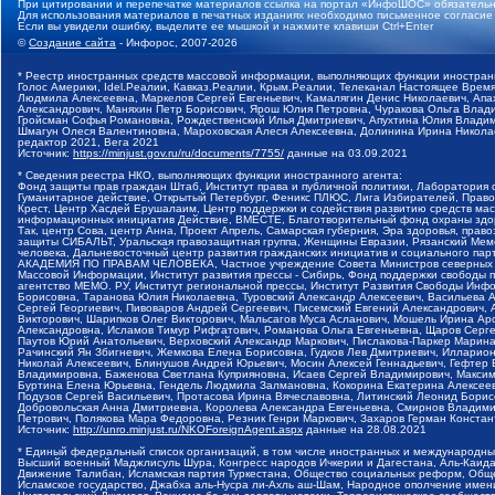
При цитировании и перепечатке материалов ссылка на портал «ИнфоШОС» обязательн
Для использования материалов в печатных изданиях необходимо письменное согласие
Если вы увидели ошибку, выделите ее мышкой и нажмите клавиши Ctrl+Enter
©
Создание сайта
- Инфорос, 2007-2026
* Реестр иностранных средств массовой информации, выполняющих функции иностранн
Голос Америки, Idel.Реалии, Кавказ.Реалии, Крым.Реалии, Телеканал Настоящее Время
Людмила Алексеевна, Маркелов Сергей Евгеньевич, Камалягин Денис Николаевич, Апах
Александрович, Маняхин Петр Борисович, Ярош Юлия Петровна, Чуракова Ольга Влади
Гройсман Софья Романовна, Рождественский Илья Дмитриевич, Апухтина Юлия Владимир
Шмагун Олеся Валентиновна, Мароховская Алеся Алексеевна, Долинина Ирина Никола
редактор 2021, Вега 2021
Источник:
https://minjust.gov.ru/ru/documents/7755/
данные на
03.09.2021
* Сведения реестра НКО, выполняющих функции иностранного агента:
Фонд защиты прав граждан Штаб, Институт права и публичной политики, Лаборатория
Гуманитарное действие, Открытый Петербург, Феникс ПЛЮС, Лига Избирателей, Правов
Крест, Центр Хасдей Ерушалаим, Центр поддержки и содействия развитию средств мас
информационных инициатив Действие, ВМЕСТЕ, Благотворительный фонд охраны здоров
Так, центр Сова, центр Анна, Проект Апрель, Самарская губерния, Эра здоровья, пр
защиты СИБАЛЬТ, Уральская правозащитная группа, Женщины Евразии, Рязанский Мемо
человека, Дальневосточный центр развития гражданских инициатив и социального пар
АКАДЕМИЯ ПО ПРАВАМ ЧЕЛОВЕКА, Частное учреждение Совета Министров северных стр
Массовой Информации, Институт развития прессы - Сибирь, Фонд поддержки свободы 
агентство МЕМО. РУ, Институт региональной прессы, Институт Развития Свободы Инф
Борисовна, Таранова Юлия Николаевна, Туровский Александр Алексеевич, Васильева 
Сергей Георгиевич, Пивоваров Андрей Сергеевич, Писемский Евгений Александрович,
Викторович, Шарипков Олег Викторович, Мальсагов Муса Асланович, Мошель Ирина Ар
Александровна, Исламов Тимур Рифгатович, Романова Ольга Евгеньевна, Щаров Серг
Паутов Юрий Анатольевич, Верховский Александр Маркович, Пислакова-Паркер Марина
Рачинский Ян Збигневич, Жемкова Елена Борисовна, Гудков Лев Дмитриевич, Иллари
Николай Алексеевич, Блинушов Андрей Юрьевич, Мосин Алексей Геннадьевич, Гефтер
Владимировна, Баженова Светлана Куприяновна, Исаев Сергей Владимирович, Максим
Буртина Елена Юрьевна, Гендель Людмила Залмановна, Кокорина Екатерина Алексеев
Подузов Сергей Васильевич, Протасова Ирина Вячеславовна, Литинский Леонид Борис
Добровольская Анна Дмитриевна, Королева Александра Евгеньевна, Смирнов Владими
Петрович, Полякова Мара Федоровна, Резник Генри Маркович, Захаров Герман Конста
Источник:
http://unro.minjust.ru/NKOForeignAgent.aspx
данные на
28.08.2021
* Единый федеральный список организаций, в том числе иностранных и международны
Высший военный Маджлисуль Шура, Конгресс народов Ичкерии и Дагестана, Аль-Каида, 
Движение Талибан, Исламская партия Туркестана, Общество социальных реформ, Общес
Исламское государство, Джабха аль-Нусра ли-Ахль аш-Шам, Народное ополчение имен