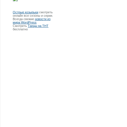
Острые козырьки
смотреть
онлайн все сезоны и серии.
Всегда свежие
новости из
мира WordPress
Смотреть
Танцы на ТНТ
бесплатно