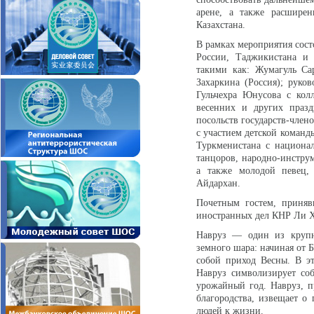
арене, а также расширен
Казахстана.
В рамках мероприятия сост
России, Таджикистана и 
такими как: Жумагуль Са
Захаркина (Россия); рук
Гульчехра Юнусова с кол
весенних и других праз
посольств государств-член
с участием детской команд
Туркменистана с национа
танцоров, народно-инстру
а также молодой певец,
Айдархан.
Почетным гостем, приняв
иностранных дел КНР Ли Х
Навруз — один из крупне
земного шара: начиная от 
собой приход Весны. В эт
Навруз символизирует со
урожайный год. Навруз, п
благородства, извещает о
людей к жизни.