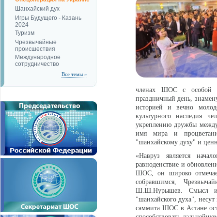
Шанхайский дух
Игры Будущего - Казань
2024
Туризм
Чрезвычайные
происшествия
Международное
сотрудничество
Все темы »
членах ШОС с особой т
праздничный день, знамен
историей и вечно моло
культурного наследия ч
укреплению дружбы между 
имя мира и процветани
"шанхайскому духу" и цен
«Навруз является начал
равноденствие и обновлени
ШОС, он широко отмечае
собравшимся, Чрезвыч
Ш.Ш.Нурышев. Смысл и 
"шанхайского духа", несут
саммита ШОС в Астане оста
способствовать дальнейше