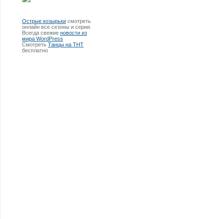
Острые козырьки
смотреть
онлайн все сезоны и серии.
Всегда свежие
новости из
мира WordPress
Смотреть
Танцы на ТНТ
бесплатно