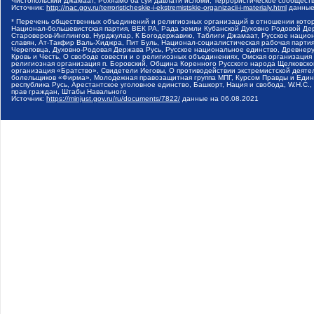
Чистопольский Джамаат, Рохнамо ба суи давлати исломи, Террористическое сообщест
Источник:
http://nac.gov.ru/terroristicheskie-i-ekstremistskie-organizacii-i-materialy.html
данные
* Перечень общественных объединений и религиозных организаций в отношении котор
Национал-большевистская партия, ВЕК РА, Рада земли Кубанской Духовно Родовой Де
Староверов-Инглингов, Нурджулар, К Богодержавию, Таблиги Джамаат, Русское наци
славян, Ат-Такфир Валь-Хиджра, Пит Буль, Национал-социалистическая рабочая парт
Череповца, Духовно-Родовая Держава Русь, Русское национальное единство, Древнер
Кровь и Честь, О свободе совести и о религиозных объединениях, Омская организаци
религиозная организация п. Боровский, Община Коренного Русского народа Щелковског
организация «Братство», Свидетели Иеговы, О противодействии экстремистской деяте
болельщиков «Фирма», Молодежная правозащитная группа МПГ, Курсом Правды и Единен
республика Русь, Арестантское уголовное единство, Башкорт, Нация и свобода, W.H.С
прав граждан, Штабы Навального
Источник:
https://minjust.gov.ru/ru/documents/7822/
данные на
06.08.2021