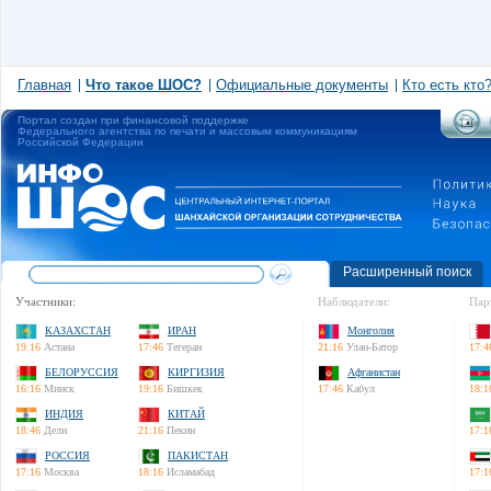
Главная
Что такое ШОС?
Официальные документы
Кто есть кто
Портал создан при финансовой поддержке
Федерального агентства по печати и массовым коммуникациям
Российской Федерации
Расширенный поиск
Участники:
Наблюдатели:
Пар
КАЗАХСТАН
ИРАН
Монголия
19:16
Астана
17:46
Тегеран
21:16
Улан-Батор
17:4
БЕЛОРУССИЯ
КИРГИЗИЯ
Афганистан
16:16
Минск
19:16
Бишкек
17:46
Кабул
18:1
ИНДИЯ
КИТАЙ
18:46
Дели
21:16
Пекин
17:1
РОССИЯ
ПАКИСТАН
17:16
Москва
18:16
Исламабад
17:1