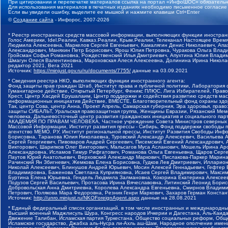
При цитировании и перепечатке материалов ссылка на портал «ИнфоШОС» обязательн
Для использования материалов в печатных изданиях необходимо письменное согласие
Если вы увидели ошибку, выделите ее мышкой и нажмите клавиши Ctrl+Enter
©
Создание сайта
- Инфорос, 2007-2026
* Реестр иностранных средств массовой информации, выполняющих функции иностранн
Голос Америки, Idel.Реалии, Кавказ.Реалии, Крым.Реалии, Телеканал Настоящее Время
Людмила Алексеевна, Маркелов Сергей Евгеньевич, Камалягин Денис Николаевич, Апах
Александрович, Маняхин Петр Борисович, Ярош Юлия Петровна, Чуракова Ольга Влади
Гройсман Софья Романовна, Рождественский Илья Дмитриевич, Апухтина Юлия Владимир
Шмагун Олеся Валентиновна, Мароховская Алеся Алексеевна, Долинина Ирина Никола
редактор 2021, Вега 2021
Источник:
https://minjust.gov.ru/ru/documents/7755/
данные на
03.09.2021
* Сведения реестра НКО, выполняющих функции иностранного агента:
Фонд защиты прав граждан Штаб, Институт права и публичной политики, Лаборатория
Гуманитарное действие, Открытый Петербург, Феникс ПЛЮС, Лига Избирателей, Правов
Крест, Центр Хасдей Ерушалаим, Центр поддержки и содействия развитию средств мас
информационных инициатив Действие, ВМЕСТЕ, Благотворительный фонд охраны здоров
Так, центр Сова, центр Анна, Проект Апрель, Самарская губерния, Эра здоровья, пр
защиты СИБАЛЬТ, Уральская правозащитная группа, Женщины Евразии, Рязанский Мемо
человека, Дальневосточный центр развития гражданских инициатив и социального пар
АКАДЕМИЯ ПО ПРАВАМ ЧЕЛОВЕКА, Частное учреждение Совета Министров северных стр
Массовой Информации, Институт развития прессы - Сибирь, Фонд поддержки свободы 
агентство МЕМО. РУ, Институт региональной прессы, Институт Развития Свободы Инф
Борисовна, Таранова Юлия Николаевна, Туровский Александр Алексеевич, Васильева 
Сергей Георгиевич, Пивоваров Андрей Сергеевич, Писемский Евгений Александрович,
Викторович, Шарипков Олег Викторович, Мальсагов Муса Асланович, Мошель Ирина Ар
Александровна, Исламов Тимур Рифгатович, Романова Ольга Евгеньевна, Щаров Серг
Паутов Юрий Анатольевич, Верховский Александр Маркович, Пислакова-Паркер Марина
Рачинский Ян Збигневич, Жемкова Елена Борисовна, Гудков Лев Дмитриевич, Иллари
Николай Алексеевич, Блинушов Андрей Юрьевич, Мосин Алексей Геннадьевич, Гефтер
Владимировна, Баженова Светлана Куприяновна, Исаев Сергей Владимирович, Максим
Буртина Елена Юрьевна, Гендель Людмила Залмановна, Кокорина Екатерина Алексеев
Подузов Сергей Васильевич, Протасова Ирина Вячеславовна, Литинский Леонид Борис
Добровольская Анна Дмитриевна, Королева Александра Евгеньевна, Смирнов Владими
Петрович, Полякова Мара Федоровна, Резник Генри Маркович, Захаров Герман Конста
Источник:
http://unro.minjust.ru/NKOForeignAgent.aspx
данные на
28.08.2021
* Единый федеральный список организаций, в том числе иностранных и международны
Высший военный Маджлисуль Шура, Конгресс народов Ичкерии и Дагестана, Аль-Каида, 
Движение Талибан, Исламская партия Туркестана, Общество социальных реформ, Общес
Исламское государство, Джабха аль-Нусра ли-Ахль аш-Шам, Народное ополчение имен