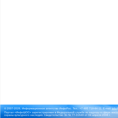
© 2007-2026, Информационное агентство ИнфоРос. Тел.: +7 495 718-84-11, E-mail:
info
Портал «ИнфоШОС» зарегистрирован в Федеральной службе по надзору в сфере массо
охраны культурного наследия. Свидетельство Эл № 77-31649 от 04 апреля 2008 г.