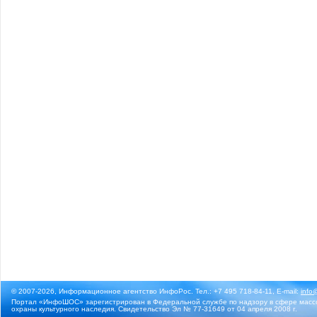
© 2007-2026, Информационное агентство ИнфоРос. Тел.: +7 495 718-84-11, E-mail:
info
Портал «ИнфоШОС» зарегистрирован в Федеральной службе по надзору в сфере массо
охраны культурного наследия. Свидетельство Эл № 77-31649 от 04 апреля 2008 г.