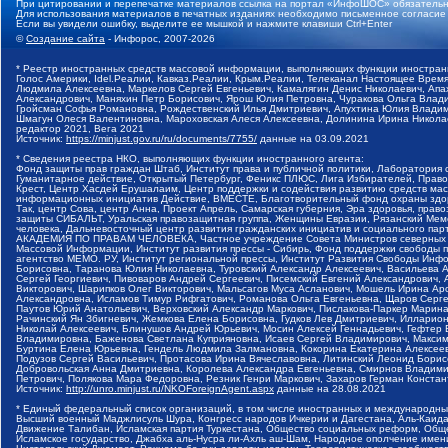
При цитировании и перепечатке материалов ссылка на портал «ИнфоШОС» обязательн
Для использования материалов в печатных изданиях необходимо письменное согласие
Если вы увидели ошибку, выделите ее мышкой и нажмите клавиши Ctrl+Enter
©
Создание сайта
- Инфорос, 2007-2026
* Реестр иностранных средств массовой информации, выполняющих функции иностранн
Голос Америки, Idel.Реалии, Кавказ.Реалии, Крым.Реалии, Телеканал Настоящее Время
Людмила Алексеевна, Маркелов Сергей Евгеньевич, Камалягин Денис Николаевич, Апах
Александрович, Маняхин Петр Борисович, Ярош Юлия Петровна, Чуракова Ольга Влади
Гройсман Софья Романовна, Рождественский Илья Дмитриевич, Апухтина Юлия Владимир
Шмагун Олеся Валентиновна, Мароховская Алеся Алексеевна, Долинина Ирина Никола
редактор 2021, Вега 2021
Источник:
https://minjust.gov.ru/ru/documents/7755/
данные на
03.09.2021
* Сведения реестра НКО, выполняющих функции иностранного агента:
Фонд защиты прав граждан Штаб, Институт права и публичной политики, Лаборатория
Гуманитарное действие, Открытый Петербург, Феникс ПЛЮС, Лига Избирателей, Правов
Крест, Центр Хасдей Ерушалаим, Центр поддержки и содействия развитию средств мас
информационных инициатив Действие, ВМЕСТЕ, Благотворительный фонд охраны здоров
Так, центр Сова, центр Анна, Проект Апрель, Самарская губерния, Эра здоровья, пр
защиты СИБАЛЬТ, Уральская правозащитная группа, Женщины Евразии, Рязанский Мемо
человека, Дальневосточный центр развития гражданских инициатив и социального пар
АКАДЕМИЯ ПО ПРАВАМ ЧЕЛОВЕКА, Частное учреждение Совета Министров северных стр
Массовой Информации, Институт развития прессы - Сибирь, Фонд поддержки свободы 
агентство МЕМО. РУ, Институт региональной прессы, Институт Развития Свободы Инф
Борисовна, Таранова Юлия Николаевна, Туровский Александр Алексеевич, Васильева 
Сергей Георгиевич, Пивоваров Андрей Сергеевич, Писемский Евгений Александрович,
Викторович, Шарипков Олег Викторович, Мальсагов Муса Асланович, Мошель Ирина Ар
Александровна, Исламов Тимур Рифгатович, Романова Ольга Евгеньевна, Щаров Серг
Паутов Юрий Анатольевич, Верховский Александр Маркович, Пислакова-Паркер Марина
Рачинский Ян Збигневич, Жемкова Елена Борисовна, Гудков Лев Дмитриевич, Иллари
Николай Алексеевич, Блинушов Андрей Юрьевич, Мосин Алексей Геннадьевич, Гефтер
Владимировна, Баженова Светлана Куприяновна, Исаев Сергей Владимирович, Максим
Буртина Елена Юрьевна, Гендель Людмила Залмановна, Кокорина Екатерина Алексеев
Подузов Сергей Васильевич, Протасова Ирина Вячеславовна, Литинский Леонид Борис
Добровольская Анна Дмитриевна, Королева Александра Евгеньевна, Смирнов Владими
Петрович, Полякова Мара Федоровна, Резник Генри Маркович, Захаров Герман Конста
Источник:
http://unro.minjust.ru/NKOForeignAgent.aspx
данные на
28.08.2021
* Единый федеральный список организаций, в том числе иностранных и международны
Высший военный Маджлисуль Шура, Конгресс народов Ичкерии и Дагестана, Аль-Каида, 
Движение Талибан, Исламская партия Туркестана, Общество социальных реформ, Общес
Исламское государство, Джабха аль-Нусра ли-Ахль аш-Шам, Народное ополчение имен