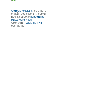
Острые козырьки
смотреть
онлайн все сезоны и серии.
Всегда свежие
новости из
мира WordPress
Смотреть
Танцы на ТНТ
бесплатно