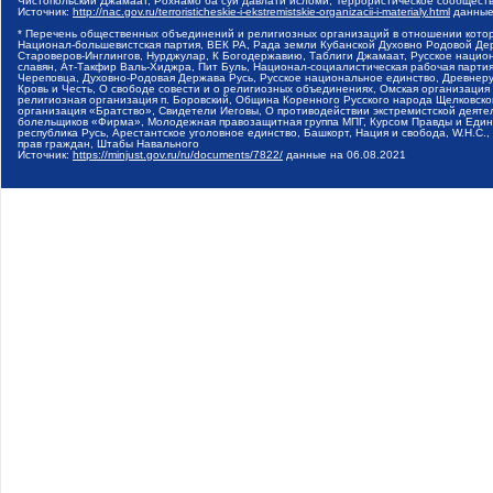
Чистопольский Джамаат, Рохнамо ба суи давлати исломи, Террористическое сообщест
Источник:
http://nac.gov.ru/terroristicheskie-i-ekstremistskie-organizacii-i-materialy.html
данные
* Перечень общественных объединений и религиозных организаций в отношении котор
Национал-большевистская партия, ВЕК РА, Рада земли Кубанской Духовно Родовой Де
Староверов-Инглингов, Нурджулар, К Богодержавию, Таблиги Джамаат, Русское наци
славян, Ат-Такфир Валь-Хиджра, Пит Буль, Национал-социалистическая рабочая парт
Череповца, Духовно-Родовая Держава Русь, Русское национальное единство, Древнер
Кровь и Честь, О свободе совести и о религиозных объединениях, Омская организаци
религиозная организация п. Боровский, Община Коренного Русского народа Щелковског
организация «Братство», Свидетели Иеговы, О противодействии экстремистской деяте
болельщиков «Фирма», Молодежная правозащитная группа МПГ, Курсом Правды и Единен
республика Русь, Арестантское уголовное единство, Башкорт, Нация и свобода, W.H.С
прав граждан, Штабы Навального
Источник:
https://minjust.gov.ru/ru/documents/7822/
данные на
06.08.2021