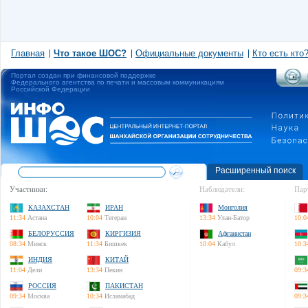
Главная
Что такое ШОС?
Официальные документы
Кто есть кто
Портал создан при финансовой поддержке
Федерального агентства по печати и массовым коммуникациям
Российской Федерации
Расширенный поиск
Участники:
Наблюдатели:
Пар
КАЗАХСТАН
ИРАН
Монголия
11:34
Астана
10:04
Тегеран
13:34
Улан-Батор
10:0
БЕЛОРУССИЯ
КИРГИЗИЯ
Афганистан
08:34
Минск
11:34
Бишкек
10:04
Кабул
10:3
ИНДИЯ
КИТАЙ
11:04
Дели
13:34
Пекин
09:3
РОССИЯ
ПАКИСТАН
09:34
Москва
10:34
Исламабад
09:3