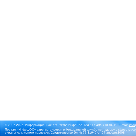
© 2007-2026, Информационное агентство ИнфоРос. Тел.: +7 495 718-84-11, E-mail:
info
Портал «ИнфоШОС» зарегистрирован в Федеральной службе по надзору в сфере массо
охраны культурного наследия. Свидетельство Эл № 77-31649 от 04 апреля 2008 г.