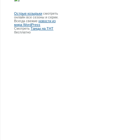
Острые козырьки
смотреть
онлайн все сезоны и серии.
Всегда свежие
новости из
мира WordPress
Смотреть
Танцы на ТНТ
бесплатно