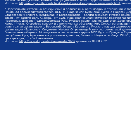
Чистопольский Джамаат, Рохнамо ба суи давлати исломи, Террористическое сообщест
Источник:
http://nac.gov.ru/terroristicheskie-i-ekstremistskie-organizacii-i-materialy.html
данные
* Перечень общественных объединений и религиозных организаций в отношении котор
Национал-большевистская партия, ВЕК РА, Рада земли Кубанской Духовно Родовой Де
Староверов-Инглингов, Нурджулар, К Богодержавию, Таблиги Джамаат, Русское наци
славян, Ат-Такфир Валь-Хиджра, Пит Буль, Национал-социалистическая рабочая парт
Череповца, Духовно-Родовая Держава Русь, Русское национальное единство, Древнер
Кровь и Честь, О свободе совести и о религиозных объединениях, Омская организаци
религиозная организация п. Боровский, Община Коренного Русского народа Щелковског
организация «Братство», Свидетели Иеговы, О противодействии экстремистской деяте
болельщиков «Фирма», Молодежная правозащитная группа МПГ, Курсом Правды и Единен
республика Русь, Арестантское уголовное единство, Башкорт, Нация и свобода, W.H.С
прав граждан, Штабы Навального
Источник:
https://minjust.gov.ru/ru/documents/7822/
данные на
06.08.2021