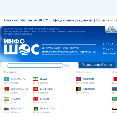
Главная
Что такое ШОС?
Официальные документы
Кто есть кто
Портал создан при финансовой поддержке
Федерального агентства по печати и массовым коммуникациям
Российской Федерации
Расширенный поиск
Участники:
Наблюдатели:
Пар
КАЗАХСТАН
ИРАН
Монголия
16:48
Астана
15:18
Тегеран
18:48
Улан-Батор
15:1
БЕЛОРУССИЯ
КИРГИЗИЯ
Афганистан
13:48
Минск
16:48
Бишкек
15:18
Кабул
15:4
ИНДИЯ
КИТАЙ
16:18
Дели
18:48
Пекин
14:4
РОССИЯ
ПАКИСТАН
14:48
Москва
15:48
Исламабад
14:4