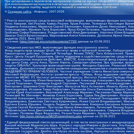
При цитировании и перепечатке материалов ссылка на портал «ИнфоШОС» обязательн
Для использования материалов в печатных изданиях необходимо письменное согласие
Если вы увидели ошибку, выделите ее мышкой и нажмите клавиши Ctrl+Enter
©
Создание сайта
- Инфорос, 2007-2026
* Реестр иностранных средств массовой информации, выполняющих функции иностранн
Голос Америки, Idel.Реалии, Кавказ.Реалии, Крым.Реалии, Телеканал Настоящее Время
Людмила Алексеевна, Маркелов Сергей Евгеньевич, Камалягин Денис Николаевич, Апах
Александрович, Маняхин Петр Борисович, Ярош Юлия Петровна, Чуракова Ольга Влади
Гройсман Софья Романовна, Рождественский Илья Дмитриевич, Апухтина Юлия Владимир
Шмагун Олеся Валентиновна, Мароховская Алеся Алексеевна, Долинина Ирина Никола
редактор 2021, Вега 2021
Источник:
https://minjust.gov.ru/ru/documents/7755/
данные на
03.09.2021
* Сведения реестра НКО, выполняющих функции иностранного агента:
Фонд защиты прав граждан Штаб, Институт права и публичной политики, Лаборатория
Гуманитарное действие, Открытый Петербург, Феникс ПЛЮС, Лига Избирателей, Правов
Крест, Центр Хасдей Ерушалаим, Центр поддержки и содействия развитию средств мас
информационных инициатив Действие, ВМЕСТЕ, Благотворительный фонд охраны здоров
Так, центр Сова, центр Анна, Проект Апрель, Самарская губерния, Эра здоровья, пр
защиты СИБАЛЬТ, Уральская правозащитная группа, Женщины Евразии, Рязанский Мемо
человека, Дальневосточный центр развития гражданских инициатив и социального пар
АКАДЕМИЯ ПО ПРАВАМ ЧЕЛОВЕКА, Частное учреждение Совета Министров северных стр
Массовой Информации, Институт развития прессы - Сибирь, Фонд поддержки свободы 
агентство МЕМО. РУ, Институт региональной прессы, Институт Развития Свободы Инф
Борисовна, Таранова Юлия Николаевна, Туровский Александр Алексеевич, Васильева 
Сергей Георгиевич, Пивоваров Андрей Сергеевич, Писемский Евгений Александрович,
Викторович, Шарипков Олег Викторович, Мальсагов Муса Асланович, Мошель Ирина Ар
Александровна, Исламов Тимур Рифгатович, Романова Ольга Евгеньевна, Щаров Серг
Паутов Юрий Анатольевич, Верховский Александр Маркович, Пислакова-Паркер Марина
Рачинский Ян Збигневич, Жемкова Елена Борисовна, Гудков Лев Дмитриевич, Иллари
Николай Алексеевич, Блинушов Андрей Юрьевич, Мосин Алексей Геннадьевич, Гефтер
Владимировна, Баженова Светлана Куприяновна, Исаев Сергей Владимирович, Максим
Буртина Елена Юрьевна, Гендель Людмила Залмановна, Кокорина Екатерина Алексеев
Подузов Сергей Васильевич, Протасова Ирина Вячеславовна, Литинский Леонид Борис
Добровольская Анна Дмитриевна, Королева Александра Евгеньевна, Смирнов Владими
Петрович, Полякова Мара Федоровна, Резник Генри Маркович, Захаров Герман Конста
Источник:
http://unro.minjust.ru/NKOForeignAgent.aspx
данные на
28.08.2021
* Единый федеральный список организаций, в том числе иностранных и международны
Высший военный Маджлисуль Шура, Конгресс народов Ичкерии и Дагестана, Аль-Каида, 
Движение Талибан, Исламская партия Туркестана, Общество социальных реформ, Общес
Исламское государство, Джабха аль-Нусра ли-Ахль аш-Шам, Народное ополчение имен