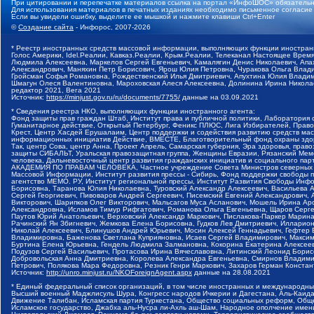
При цитировании и перепечатке материалов ссылка на портал «ИнфоШОС» обязательн
Для использования материалов в печатных изданиях необходимо письменное согласие
Если вы увидели ошибку, выделите ее мышкой и нажмите клавиши Ctrl+Enter
©
Создание сайта
- Инфорос, 2007-2026
* Реестр иностранных средств массовой информации, выполняющих функции иностранн
Голос Америки, Idel.Реалии, Кавказ.Реалии, Крым.Реалии, Телеканал Настоящее Время
Людмила Алексеевна, Маркелов Сергей Евгеньевич, Камалягин Денис Николаевич, Апах
Александрович, Маняхин Петр Борисович, Ярош Юлия Петровна, Чуракова Ольга Влади
Гройсман Софья Романовна, Рождественский Илья Дмитриевич, Апухтина Юлия Владимир
Шмагун Олеся Валентиновна, Мароховская Алеся Алексеевна, Долинина Ирина Никола
редактор 2021, Вега 2021
Источник:
https://minjust.gov.ru/ru/documents/7755/
данные на
03.09.2021
* Сведения реестра НКО, выполняющих функции иностранного агента:
Фонд защиты прав граждан Штаб, Институт права и публичной политики, Лаборатория
Гуманитарное действие, Открытый Петербург, Феникс ПЛЮС, Лига Избирателей, Правов
Крест, Центр Хасдей Ерушалаим, Центр поддержки и содействия развитию средств мас
информационных инициатив Действие, ВМЕСТЕ, Благотворительный фонд охраны здоров
Так, центр Сова, центр Анна, Проект Апрель, Самарская губерния, Эра здоровья, пр
защиты СИБАЛЬТ, Уральская правозащитная группа, Женщины Евразии, Рязанский Мемо
человека, Дальневосточный центр развития гражданских инициатив и социального пар
АКАДЕМИЯ ПО ПРАВАМ ЧЕЛОВЕКА, Частное учреждение Совета Министров северных стр
Массовой Информации, Институт развития прессы - Сибирь, Фонд поддержки свободы 
агентство МЕМО. РУ, Институт региональной прессы, Институт Развития Свободы Инф
Борисовна, Таранова Юлия Николаевна, Туровский Александр Алексеевич, Васильева 
Сергей Георгиевич, Пивоваров Андрей Сергеевич, Писемский Евгений Александрович,
Викторович, Шарипков Олег Викторович, Мальсагов Муса Асланович, Мошель Ирина Ар
Александровна, Исламов Тимур Рифгатович, Романова Ольга Евгеньевна, Щаров Серг
Паутов Юрий Анатольевич, Верховский Александр Маркович, Пислакова-Паркер Марина
Рачинский Ян Збигневич, Жемкова Елена Борисовна, Гудков Лев Дмитриевич, Иллари
Николай Алексеевич, Блинушов Андрей Юрьевич, Мосин Алексей Геннадьевич, Гефтер
Владимировна, Баженова Светлана Куприяновна, Исаев Сергей Владимирович, Максим
Буртина Елена Юрьевна, Гендель Людмила Залмановна, Кокорина Екатерина Алексеев
Подузов Сергей Васильевич, Протасова Ирина Вячеславовна, Литинский Леонид Борис
Добровольская Анна Дмитриевна, Королева Александра Евгеньевна, Смирнов Владими
Петрович, Полякова Мара Федоровна, Резник Генри Маркович, Захаров Герман Конста
Источник:
http://unro.minjust.ru/NKOForeignAgent.aspx
данные на
28.08.2021
* Единый федеральный список организаций, в том числе иностранных и международны
Высший военный Маджлисуль Шура, Конгресс народов Ичкерии и Дагестана, Аль-Каида, 
Движение Талибан, Исламская партия Туркестана, Общество социальных реформ, Общес
Исламское государство, Джабха аль-Нусра ли-Ахль аш-Шам, Народное ополчение имен