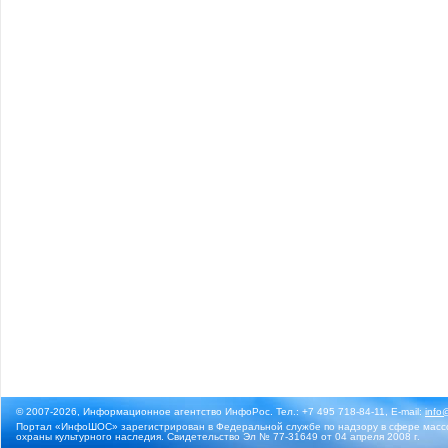
© 2007-2026, Информационное агентство ИнфоРос. Тел.: +7 495 718-84-11, E-mail:
info
Портал «ИнфоШОС» зарегистрирован в Федеральной службе по надзору в сфере массо
охраны культурного наследия. Свидетельство Эл № 77-31649 от 04 апреля 2008 г.