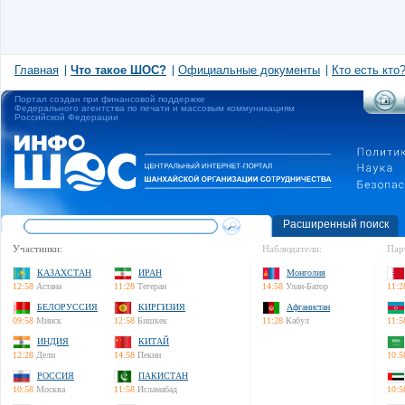
Главная
Что такое ШОС?
Официальные документы
Кто есть кто
Портал создан при финансовой поддержке
Федерального агентства по печати и массовым коммуникациям
Российской Федерации
Расширенный поиск
Участники:
Наблюдатели:
Пар
КАЗАХСТАН
ИРАН
Монголия
12:58
Астана
11:28
Тегеран
14:58
Улан-Батор
11:2
БЕЛОРУССИЯ
КИРГИЗИЯ
Афганистан
09:58
Минск
12:58
Бишкек
11:28
Кабул
11:5
ИНДИЯ
КИТАЙ
12:28
Дели
14:58
Пекин
10:5
РОССИЯ
ПАКИСТАН
10:58
Москва
11:58
Исламабад
10:5