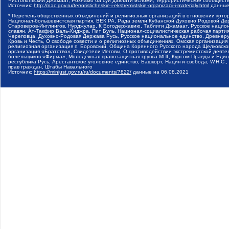
Чистопольский Джамаат, Рохнамо ба суи давлати исломи, Террористическое сообщест
Источник:
http://nac.gov.ru/terroristicheskie-i-ekstremistskie-organizacii-i-materialy.html
данные
* Перечень общественных объединений и религиозных организаций в отношении котор
Национал-большевистская партия, ВЕК РА, Рада земли Кубанской Духовно Родовой Де
Староверов-Инглингов, Нурджулар, К Богодержавию, Таблиги Джамаат, Русское наци
славян, Ат-Такфир Валь-Хиджра, Пит Буль, Национал-социалистическая рабочая парт
Череповца, Духовно-Родовая Держава Русь, Русское национальное единство, Древнер
Кровь и Честь, О свободе совести и о религиозных объединениях, Омская организаци
религиозная организация п. Боровский, Община Коренного Русского народа Щелковског
организация «Братство», Свидетели Иеговы, О противодействии экстремистской деяте
болельщиков «Фирма», Молодежная правозащитная группа МПГ, Курсом Правды и Единен
республика Русь, Арестантское уголовное единство, Башкорт, Нация и свобода, W.H.С
прав граждан, Штабы Навального
Источник:
https://minjust.gov.ru/ru/documents/7822/
данные на
06.08.2021