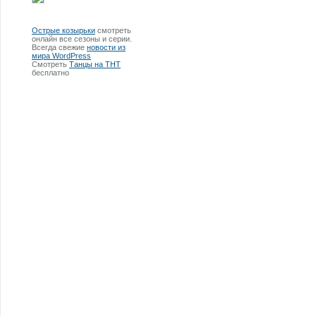
Острые козырьки
смотреть
онлайн все сезоны и серии.
Всегда свежие
новости из
мира WordPress
Смотреть
Танцы на ТНТ
бесплатно