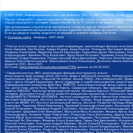
© 2007-2026, Информационное агентство ИнфоРос. Тел.: +7 495 718-84-11, E-mail:
info
Портал «ИнфоШОС» зарегистрирован в Федеральной службе по надзору в сфере массо
охраны культурного наследия. Свидетельство Эл № 77-31649 от 04 апреля 2008 г.
При цитировании и перепечатке материалов ссылка на портал «ИнфоШОС» обязательн
Для использования материалов в печатных изданиях необходимо письменное согласие
Если вы увидели ошибку, выделите ее мышкой и нажмите клавиши Ctrl+Enter
©
Создание сайта
- Инфорос, 2007-2026
* Реестр иностранных средств массовой информации, выполняющих функции иностранн
Голос Америки, Idel.Реалии, Кавказ.Реалии, Крым.Реалии, Телеканал Настоящее Время
Людмила Алексеевна, Маркелов Сергей Евгеньевич, Камалягин Денис Николаевич, Апах
Александрович, Маняхин Петр Борисович, Ярош Юлия Петровна, Чуракова Ольга Влади
Гройсман Софья Романовна, Рождественский Илья Дмитриевич, Апухтина Юлия Владимир
Шмагун Олеся Валентиновна, Мароховская Алеся Алексеевна, Долинина Ирина Никола
редактор 2021, Вега 2021
Источник:
https://minjust.gov.ru/ru/documents/7755/
данные на
03.09.2021
* Сведения реестра НКО, выполняющих функции иностранного агента:
Фонд защиты прав граждан Штаб, Институт права и публичной политики, Лаборатория
Гуманитарное действие, Открытый Петербург, Феникс ПЛЮС, Лига Избирателей, Правов
Крест, Центр Хасдей Ерушалаим, Центр поддержки и содействия развитию средств мас
информационных инициатив Действие, ВМЕСТЕ, Благотворительный фонд охраны здоров
Так, центр Сова, центр Анна, Проект Апрель, Самарская губерния, Эра здоровья, пр
защиты СИБАЛЬТ, Уральская правозащитная группа, Женщины Евразии, Рязанский Мемо
человека, Дальневосточный центр развития гражданских инициатив и социального пар
АКАДЕМИЯ ПО ПРАВАМ ЧЕЛОВЕКА, Частное учреждение Совета Министров северных стр
Массовой Информации, Институт развития прессы - Сибирь, Фонд поддержки свободы 
агентство МЕМО. РУ, Институт региональной прессы, Институт Развития Свободы Инф
Борисовна, Таранова Юлия Николаевна, Туровский Александр Алексеевич, Васильева 
Сергей Георгиевич, Пивоваров Андрей Сергеевич, Писемский Евгений Александрович,
Викторович, Шарипков Олег Викторович, Мальсагов Муса Асланович, Мошель Ирина Ар
Александровна, Исламов Тимур Рифгатович, Романова Ольга Евгеньевна, Щаров Серг
Паутов Юрий Анатольевич, Верховский Александр Маркович, Пислакова-Паркер Марина
Рачинский Ян Збигневич, Жемкова Елена Борисовна, Гудков Лев Дмитриевич, Иллари
Николай Алексеевич, Блинушов Андрей Юрьевич, Мосин Алексей Геннадьевич, Гефтер
Владимировна, Баженова Светлана Куприяновна, Исаев Сергей Владимирович, Максим
Буртина Елена Юрьевна, Гендель Людмила Залмановна, Кокорина Екатерина Алексеев
Подузов Сергей Васильевич, Протасова Ирина Вячеславовна, Литинский Леонид Борис