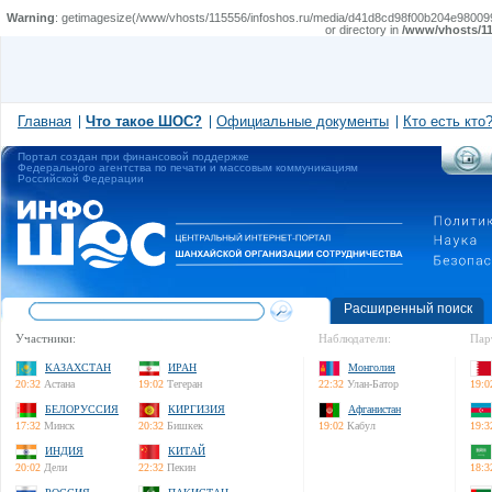
Warning
: getimagesize(/www/vhosts/115556/infoshos.ru/media/d41d8cd98f00b204e9800998ecf
or directory in
/www/vhosts/11
Главная
Что такое ШОС?
Официальные документы
Кто есть кто
Портал создан при финансовой поддержке
Федерального агентства по печати и массовым коммуникациям
Российской Федерации
Расширенный поиск
Участники:
Наблюдатели:
Пар
КАЗАХСТАН
ИРАН
Монголия
20:32
Астана
19:02
Тегеран
22:32
Улан-Батор
19:0
БЕЛОРУССИЯ
КИРГИЗИЯ
Афганистан
17:32
Минск
20:32
Бишкек
19:02
Кабул
19:3
ИНДИЯ
КИТАЙ
20:02
Дели
22:32
Пекин
18:3