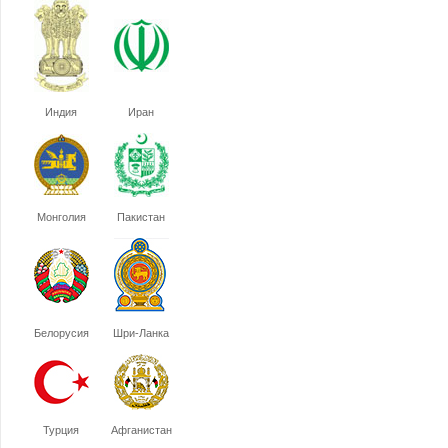
Индия
Иран
Монголия
Пакистан
Белорусия
Шри-Ланка
Турция
Афганистан