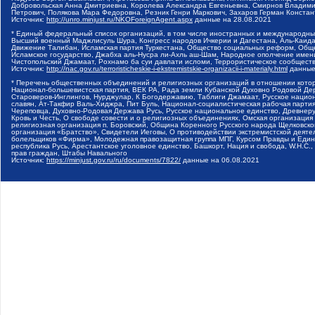
Добровольская Анна Дмитриевна, Королева Александра Евгеньевна, Смирнов Владими
Петрович, Полякова Мара Федоровна, Резник Генри Маркович, Захаров Герман Конста
Источник:
http://unro.minjust.ru/NKOForeignAgent.aspx
данные на
28.08.2021
* Единый федеральный список организаций, в том числе иностранных и международны
Высший военный Маджлисуль Шура, Конгресс народов Ичкерии и Дагестана, Аль-Каида, 
Движение Талибан, Исламская партия Туркестана, Общество социальных реформ, Общес
Исламское государство, Джабха аль-Нусра ли-Ахль аш-Шам, Народное ополчение имен
Чистопольский Джамаат, Рохнамо ба суи давлати исломи, Террористическое сообщест
Источник:
http://nac.gov.ru/terroristicheskie-i-ekstremistskie-organizacii-i-materialy.html
данные
* Перечень общественных объединений и религиозных организаций в отношении котор
Национал-большевистская партия, ВЕК РА, Рада земли Кубанской Духовно Родовой Де
Староверов-Инглингов, Нурджулар, К Богодержавию, Таблиги Джамаат, Русское наци
славян, Ат-Такфир Валь-Хиджра, Пит Буль, Национал-социалистическая рабочая парт
Череповца, Духовно-Родовая Держава Русь, Русское национальное единство, Древнер
Кровь и Честь, О свободе совести и о религиозных объединениях, Омская организаци
религиозная организация п. Боровский, Община Коренного Русского народа Щелковског
организация «Братство», Свидетели Иеговы, О противодействии экстремистской деяте
болельщиков «Фирма», Молодежная правозащитная группа МПГ, Курсом Правды и Единен
республика Русь, Арестантское уголовное единство, Башкорт, Нация и свобода, W.H.С
прав граждан, Штабы Навального
Источник:
https://minjust.gov.ru/ru/documents/7822/
данные на
06.08.2021