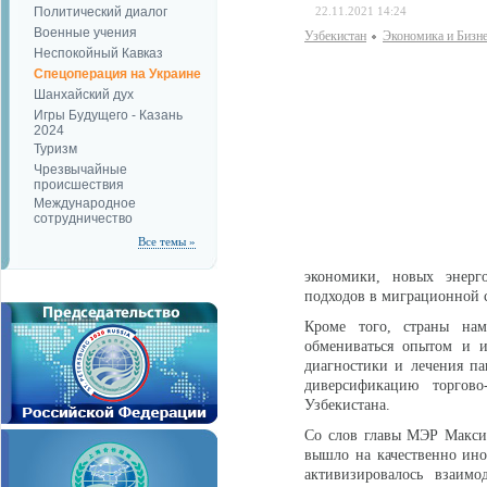
Политический диалог
22.11.2021 14:24
Военные учения
Узбекистан
Экономика и Бизн
Неспокойный Кавказ
Спецоперация на Украине
Шанхайский дух
Игры Будущего - Казань
2024
Туризм
Чрезвычайные
происшествия
Международное
сотрудничество
Все темы »
экономики, новых энерг
подходов в миграционной 
Кроме того, страны нам
обмениваться опытом и и
диагностики и лечения па
диверсификацию торгов
Узбекистана.
Со слов главы МЭР Максим
вышло на качественно иной
активизировалось взаим