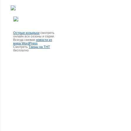
Острые козырьки
смотреть
онлайн все сезоны и серии.
Всегда свежие
новости из
мира WordPress
Смотреть
Танцы на ТНТ
бесплатно