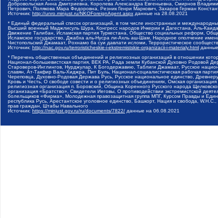
Добровольская Анна Дмитриевна, Королева Александра Евгеньевна, Смирнов Владими
Петрович, Полякова Мара Федоровна, Резник Генри Маркович, Захаров Герман Конста
Источник:
http://unro.minjust.ru/NKOForeignAgent.aspx
данные на
28.08.2021
* Единый федеральный список организаций, в том числе иностранных и международны
Высший военный Маджлисуль Шура, Конгресс народов Ичкерии и Дагестана, Аль-Каида, 
Движение Талибан, Исламская партия Туркестана, Общество социальных реформ, Общес
Исламское государство, Джабха аль-Нусра ли-Ахль аш-Шам, Народное ополчение имен
Чистопольский Джамаат, Рохнамо ба суи давлати исломи, Террористическое сообщест
Источник:
http://nac.gov.ru/terroristicheskie-i-ekstremistskie-organizacii-i-materialy.html
данные
* Перечень общественных объединений и религиозных организаций в отношении котор
Национал-большевистская партия, ВЕК РА, Рада земли Кубанской Духовно Родовой Де
Староверов-Инглингов, Нурджулар, К Богодержавию, Таблиги Джамаат, Русское наци
славян, Ат-Такфир Валь-Хиджра, Пит Буль, Национал-социалистическая рабочая парт
Череповца, Духовно-Родовая Держава Русь, Русское национальное единство, Древнер
Кровь и Честь, О свободе совести и о религиозных объединениях, Омская организаци
религиозная организация п. Боровский, Община Коренного Русского народа Щелковског
организация «Братство», Свидетели Иеговы, О противодействии экстремистской деяте
болельщиков «Фирма», Молодежная правозащитная группа МПГ, Курсом Правды и Единен
республика Русь, Арестантское уголовное единство, Башкорт, Нация и свобода, W.H.С
прав граждан, Штабы Навального
Источник:
https://minjust.gov.ru/ru/documents/7822/
данные на
06.08.2021