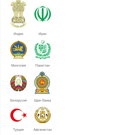
Индия
Иран
Монголия
Пакистан
Белорусия
Шри-Ланка
Турция
Афганистан