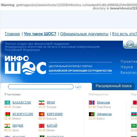
Warning
: getimagesize(/www/vhosts/115556/infoshos.ru/media/d41d8cd98f00b204e9800998ecf8
directory in
/www/vhosts/115
Главная
Что такое ШОС?
Официальные документы
Кто есть кто
Портал создан при финансовой поддержке
Федерального агентства по печати и массовым коммуникациям
Российской Федерации
Расширенный поиск
Участники:
Наблюдатели:
Пар
КАЗАХСТАН
ИРАН
Монголия
00:45
Астана
23:15
Тегеран
02:45
Улан-Батор
23:1
БЕЛОРУССИЯ
КИРГИЗИЯ
Афганистан
21:45
Минск
00:45
Бишкек
23:15
Кабул
23:4
ИНДИЯ
КИТАЙ
00:15
Дели
02:45
Пекин
22:4