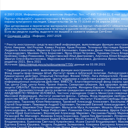
© 2007-2026, Информационное агентство ИнфоРос. Тел.: +7 495 718-84-11, E-mail:
info
Портал «ИнфоШОС» зарегистрирован в Федеральной службе по надзору в сфере массо
охраны культурного наследия. Свидетельство Эл № 77-31649 от 04 апреля 2008 г.
При цитировании и перепечатке материалов ссылка на портал «ИнфоШОС» обязательн
Для использования материалов в печатных изданиях необходимо письменное согласие
Если вы увидели ошибку, выделите ее мышкой и нажмите клавиши Ctrl+Enter
©
Создание сайта
- Инфорос, 2007-2026
* Реестр иностранных средств массовой информации, выполняющих функции иностранн
Голос Америки, Idel.Реалии, Кавказ.Реалии, Крым.Реалии, Телеканал Настоящее Время
Людмила Алексеевна, Маркелов Сергей Евгеньевич, Камалягин Денис Николаевич, Апах
Александрович, Маняхин Петр Борисович, Ярош Юлия Петровна, Чуракова Ольга Влади
Гройсман Софья Романовна, Рождественский Илья Дмитриевич, Апухтина Юлия Владимир
Шмагун Олеся Валентиновна, Мароховская Алеся Алексеевна, Долинина Ирина Никола
редактор 2021, Вега 2021
Источник:
https://minjust.gov.ru/ru/documents/7755/
данные на
03.09.2021
* Сведения реестра НКО, выполняющих функции иностранного агента:
Фонд защиты прав граждан Штаб, Институт права и публичной политики, Лаборатория
Гуманитарное действие, Открытый Петербург, Феникс ПЛЮС, Лига Избирателей, Правов
Крест, Центр Хасдей Ерушалаим, Центр поддержки и содействия развитию средств мас
информационных инициатив Действие, ВМЕСТЕ, Благотворительный фонд охраны здоров
Так, центр Сова, центр Анна, Проект Апрель, Самарская губерния, Эра здоровья, пр
защиты СИБАЛЬТ, Уральская правозащитная группа, Женщины Евразии, Рязанский Мемо
человека, Дальневосточный центр развития гражданских инициатив и социального пар
АКАДЕМИЯ ПО ПРАВАМ ЧЕЛОВЕКА, Частное учреждение Совета Министров северных стр
Массовой Информации, Институт развития прессы - Сибирь, Фонд поддержки свободы 
агентство МЕМО. РУ, Институт региональной прессы, Институт Развития Свободы Инф
Борисовна, Таранова Юлия Николаевна, Туровский Александр Алексеевич, Васильева 
Сергей Георгиевич, Пивоваров Андрей Сергеевич, Писемский Евгений Александрович,
Викторович, Шарипков Олег Викторович, Мальсагов Муса Асланович, Мошель Ирина Ар
Александровна, Исламов Тимур Рифгатович, Романова Ольга Евгеньевна, Щаров Серг
Паутов Юрий Анатольевич, Верховский Александр Маркович, Пислакова-Паркер Марина
Рачинский Ян Збигневич, Жемкова Елена Борисовна, Гудков Лев Дмитриевич, Иллари
Николай Алексеевич, Блинушов Андрей Юрьевич, Мосин Алексей Геннадьевич, Гефтер
Владимировна, Баженова Светлана Куприяновна, Исаев Сергей Владимирович, Максим
Буртина Елена Юрьевна, Гендель Людмила Залмановна, Кокорина Екатерина Алексеев
Подузов Сергей Васильевич, Протасова Ирина Вячеславовна, Литинский Леонид Борис