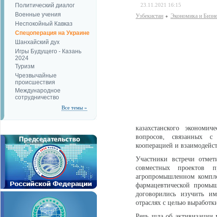
Политический диалог
23.11.2021 16:15
Военные учения
Узбекистан
Экономика и Бизн
Неспокойный Кавказ
Спецоперация на Украине
Шанхайский дух
Игры Будущего - Казань
2024
Туризм
Чрезвычайные
происшествия
Международное
сотрудничество
Все темы »
казахстанского экономич
вопросов, связанных с
кооперацией и взаимодейст
Участники встречи отмет
совместных проектов 
агропромышленном компле
фармацевтической промыш
договорились изучить и
отраслях с целью выработ
Речь шла об активизации 