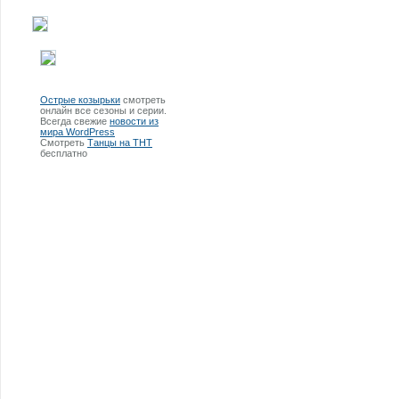
Острые козырьки
смотреть
онлайн все сезоны и серии.
Всегда свежие
новости из
мира WordPress
Смотреть
Танцы на ТНТ
бесплатно