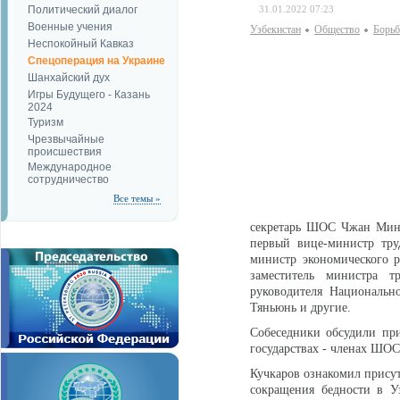
Политический диалог
31.01.2022 07:23
Военные учения
Узбекистан
Общество
Борьб
Неспокойный Кавказ
Спецоперация на Украине
Шанхайский дух
Игры Будущего - Казань
2024
Туризм
Чрезвычайные
происшествия
Международное
сотрудничество
Все темы »
секретарь ШОС Чжан Мин,
первый вице-министр тру
министр экономического 
заместитель министра 
руководителя Национальн
Тяньюнь и другие.
Собеседники обсудили пр
государствах - членах ШОС
Кучкаров ознакомил присут
сокращения бедности в У