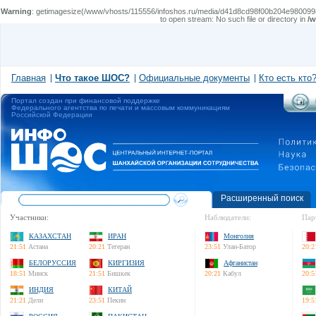
Warning
: getimagesize(/www/vhosts/115556/infoshos.ru/media/d41d8cd98f00b204e9800998ecf8427
to open stream: No such file or directory in
/w
Главная
Что такое ШОС?
Официальные документы
Кто есть кто
Портал создан при финансовой поддержке
Федерального агентства по печати и массовым коммуникациям
Российской Федерации
Расширенный поиск
Участники:
Наблюдатели:
Пар
КАЗАХСТАН
ИРАН
Монголия
21:51
Астана
20:21
Тегеран
23:51
Улан-Батор
20:2
БЕЛОРУССИЯ
КИРГИЗИЯ
Афганистан
18:51
Минск
21:51
Бишкек
20:21
Кабул
20:5
ИНДИЯ
КИТАЙ
21:21
Дели
23:51
Пекин
19:5