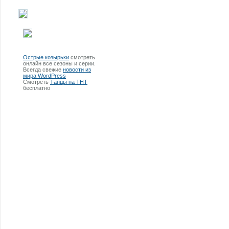
Острые козырьки
смотреть
онлайн все сезоны и серии.
Всегда свежие
новости из
мира WordPress
Смотреть
Танцы на ТНТ
бесплатно