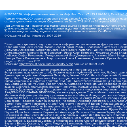
© 2007-2026, Информационное агентство ИнфоРос. Тел.: +7 495 718-84-11, E-mail:
info
Портал «ИнфоШОС» зарегистрирован в Федеральной службе по надзору в сфере массо
охраны культурного наследия. Свидетельство Эл № 77-31649 от 04 апреля 2008 г.
При цитировании и перепечатке материалов ссылка на портал «ИнфоШОС» обязательн
Для использования материалов в печатных изданиях необходимо письменное согласие
Если вы увидели ошибку, выделите ее мышкой и нажмите клавиши Ctrl+Enter
©
Создание сайта
- Инфорос, 2007-2026
* Реестр иностранных средств массовой информации, выполняющих функции иностранн
Голос Америки, Idel.Реалии, Кавказ.Реалии, Крым.Реалии, Телеканал Настоящее Время
Людмила Алексеевна, Маркелов Сергей Евгеньевич, Камалягин Денис Николаевич, Апах
Александрович, Маняхин Петр Борисович, Ярош Юлия Петровна, Чуракова Ольга Влади
Гройсман Софья Романовна, Рождественский Илья Дмитриевич, Апухтина Юлия Владимир
Шмагун Олеся Валентиновна, Мароховская Алеся Алексеевна, Долинина Ирина Никола
редактор 2021, Вега 2021
Источник:
https://minjust.gov.ru/ru/documents/7755/
данные на
03.09.2021
* Сведения реестра НКО, выполняющих функции иностранного агента:
Фонд защиты прав граждан Штаб, Институт права и публичной политики, Лаборатория
Гуманитарное действие, Открытый Петербург, Феникс ПЛЮС, Лига Избирателей, Правов
Крест, Центр Хасдей Ерушалаим, Центр поддержки и содействия развитию средств мас
информационных инициатив Действие, ВМЕСТЕ, Благотворительный фонд охраны здоров
Так, центр Сова, центр Анна, Проект Апрель, Самарская губерния, Эра здоровья, пр
защиты СИБАЛЬТ, Уральская правозащитная группа, Женщины Евразии, Рязанский Мемо
человека, Дальневосточный центр развития гражданских инициатив и социального пар
АКАДЕМИЯ ПО ПРАВАМ ЧЕЛОВЕКА, Частное учреждение Совета Министров северных стр
Массовой Информации, Институт развития прессы - Сибирь, Фонд поддержки свободы 
агентство МЕМО. РУ, Институт региональной прессы, Институт Развития Свободы Инф
Борисовна, Таранова Юлия Николаевна, Туровский Александр Алексеевич, Васильева 
Сергей Георгиевич, Пивоваров Андрей Сергеевич, Писемский Евгений Александрович,
Викторович, Шарипков Олег Викторович, Мальсагов Муса Асланович, Мошель Ирина Ар
Александровна, Исламов Тимур Рифгатович, Романова Ольга Евгеньевна, Щаров Серг
Паутов Юрий Анатольевич, Верховский Александр Маркович, Пислакова-Паркер Марина
Рачинский Ян Збигневич, Жемкова Елена Борисовна, Гудков Лев Дмитриевич, Иллари
Николай Алексеевич, Блинушов Андрей Юрьевич, Мосин Алексей Геннадьевич, Гефтер
Владимировна, Баженова Светлана Куприяновна, Исаев Сергей Владимирович, Максим
Буртина Елена Юрьевна, Гендель Людмила Залмановна, Кокорина Екатерина Алексеев
Подузов Сергей Васильевич, Протасова Ирина Вячеславовна, Литинский Леонид Борис