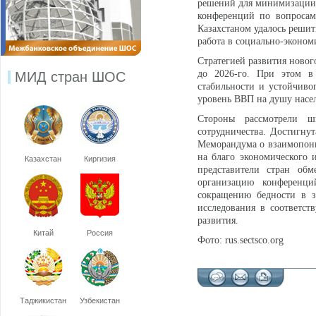
решений для минимизации п
конференций по вопросам
Казахстаном удалось решит
работа в социально-эконом
Стратегией развития нового
до 2026-го. При этом в 
МИД стран ШОС
стабильности и устойчиво
уровень ВВП на душу насел
Стороны рассмотрели ш
сотрудничества. Достигну
Меморандума о взаимопони
на благо экономического 
Казахстан
Киргизия
представители стран об
организацию конференций
сокращению бедности в з
исследования в соответст
развития.
Китай
Россия
Фото: rus.sectsco.org
Таджикистан
Узбекистан