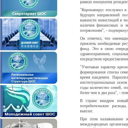
рамках инициатив резиден
"Коронавирус послужил в 
будущих направлений пол
важности инвестиций в чел
наличия финансовых и э
потрясениям", - подчеркну
Он отметил, что имеющие
привлечь необходимые рес
фонд. Это в свою очеред
здравоохранения, социаль
посредством предоставлени
"Учитывая характер криз
формирования списка сем
время пандемии. Паралле
институциональных основ
годы количество семей, п
более чем в два раза", - по
В стране внедрен новы
потребительские расходы
выплат.
При этом налаживание эф
международных организаци