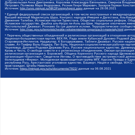
Добровольская Анна Дмитриевна, Королева Александра Евгеньевна, Смирнов Владими
Петрович, Полякова Мара Федоровна, Резник Генри Маркович, Захаров Герман Конста
Источник:
http://unro.minjust.ru/NKOForeignAgent.aspx
данные на
28.08.2021
* Единый федеральный список организаций, в том числе иностранных и международны
Высший военный Маджлисуль Шура, Конгресс народов Ичкерии и Дагестана, Аль-Каида, 
Движение Талибан, Исламская партия Туркестана, Общество социальных реформ, Общес
Исламское государство, Джабха аль-Нусра ли-Ахль аш-Шам, Народное ополчение имен
Чистопольский Джамаат, Рохнамо ба суи давлати исломи, Террористическое сообщест
Источник:
http://nac.gov.ru/terroristicheskie-i-ekstremistskie-organizacii-i-materialy.html
данные
* Перечень общественных объединений и религиозных организаций в отношении котор
Национал-большевистская партия, ВЕК РА, Рада земли Кубанской Духовно Родовой Де
Староверов-Инглингов, Нурджулар, К Богодержавию, Таблиги Джамаат, Русское наци
славян, Ат-Такфир Валь-Хиджра, Пит Буль, Национал-социалистическая рабочая парт
Череповца, Духовно-Родовая Держава Русь, Русское национальное единство, Древнер
Кровь и Честь, О свободе совести и о религиозных объединениях, Омская организаци
религиозная организация п. Боровский, Община Коренного Русского народа Щелковског
организация «Братство», Свидетели Иеговы, О противодействии экстремистской деяте
болельщиков «Фирма», Молодежная правозащитная группа МПГ, Курсом Правды и Единен
республика Русь, Арестантское уголовное единство, Башкорт, Нация и свобода, W.H.С
прав граждан, Штабы Навального
Источник:
https://minjust.gov.ru/ru/documents/7822/
данные на
06.08.2021