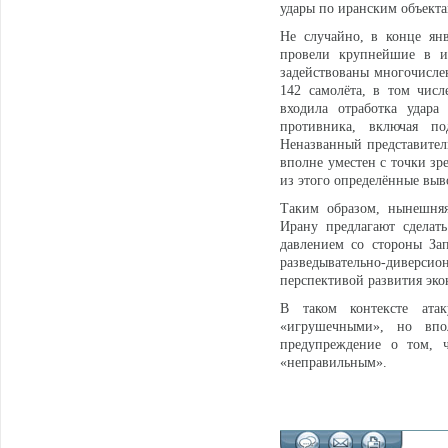
удары по иранским объекта
Не случайно, в конце ян
провели крупнейшие в и
задействованы многочисле
142 самолёта, в том чис
входила отработка удар
противника, включая п
Неназванный представитель
вполне уместен с точки зр
из этого определённые выв
Таким образом, нынешняя
Ирану предлагают сделат
давлением со стороны За
разведывательно-диверсио
перспективой развития эко
В таком контексте ата
«игрушечными», но впо
предупреждение о том, ч
«неправильным».