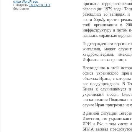
мира WordPress
признана террористическ
Смотреть
Танцы на ТНТ
бесплатно
революции 1979 года. Тогд
разошлись во взглядах, 
вести борьбу против режи
этой организации в 200
инфраструктуру и потом пе
началась «иранская ядерная
Подтверждением версии тог
жителями, может служит
квадрокоптерами, имеющ
Исфагана из-за границы.
Неожиданно в этой истори
офиса украинского през
объектах Ирана, с которы
вас предупреждала». В Те
Киева к случившемуся 
украинский посол. Влас
высказывания Подоляка по
случае Иран пригрозил из
В данной ситуации Тегеран
Известно, что украинская 
ИРИ и РФ, в том числе и
БПЛА вызвал пресловутое 