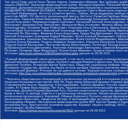
Так, центр Сова, центр Анна, Проект Апрель, Самарская губерния, Эра здоровья, пр
защиты СИБАЛЬТ, Уральская правозащитная группа, Женщины Евразии, Рязанский Мемо
человека, Дальневосточный центр развития гражданских инициатив и социального пар
АКАДЕМИЯ ПО ПРАВАМ ЧЕЛОВЕКА, Частное учреждение Совета Министров северных стр
Массовой Информации, Институт развития прессы - Сибирь, Фонд поддержки свободы 
агентство МЕМО. РУ, Институт региональной прессы, Институт Развития Свободы Инф
Борисовна, Таранова Юлия Николаевна, Туровский Александр Алексеевич, Васильева 
Сергей Георгиевич, Пивоваров Андрей Сергеевич, Писемский Евгений Александрович,
Викторович, Шарипков Олег Викторович, Мальсагов Муса Асланович, Мошель Ирина Ар
Александровна, Исламов Тимур Рифгатович, Романова Ольга Евгеньевна, Щаров Серг
Паутов Юрий Анатольевич, Верховский Александр Маркович, Пислакова-Паркер Марина
Рачинский Ян Збигневич, Жемкова Елена Борисовна, Гудков Лев Дмитриевич, Иллари
Николай Алексеевич, Блинушов Андрей Юрьевич, Мосин Алексей Геннадьевич, Гефтер
Владимировна, Баженова Светлана Куприяновна, Исаев Сергей Владимирович, Максим
Буртина Елена Юрьевна, Гендель Людмила Залмановна, Кокорина Екатерина Алексеев
Подузов Сергей Васильевич, Протасова Ирина Вячеславовна, Литинский Леонид Борис
Добровольская Анна Дмитриевна, Королева Александра Евгеньевна, Смирнов Владими
Петрович, Полякова Мара Федоровна, Резник Генри Маркович, Захаров Герман Конста
Источник:
http://unro.minjust.ru/NKOForeignAgent.aspx
данные на
28.08.2021
* Единый федеральный список организаций, в том числе иностранных и международны
Высший военный Маджлисуль Шура, Конгресс народов Ичкерии и Дагестана, Аль-Каида, 
Движение Талибан, Исламская партия Туркестана, Общество социальных реформ, Общес
Исламское государство, Джабха аль-Нусра ли-Ахль аш-Шам, Народное ополчение имен
Чистопольский Джамаат, Рохнамо ба суи давлати исломи, Террористическое сообщест
Источник:
http://nac.gov.ru/terroristicheskie-i-ekstremistskie-organizacii-i-materialy.html
данные
* Перечень общественных объединений и религиозных организаций в отношении котор
Национал-большевистская партия, ВЕК РА, Рада земли Кубанской Духовно Родовой Де
Староверов-Инглингов, Нурджулар, К Богодержавию, Таблиги Джамаат, Русское наци
славян, Ат-Такфир Валь-Хиджра, Пит Буль, Национал-социалистическая рабочая парт
Череповца, Духовно-Родовая Держава Русь, Русское национальное единство, Древнер
Кровь и Честь, О свободе совести и о религиозных объединениях, Омская организаци
религиозная организация п. Боровский, Община Коренного Русского народа Щелковског
организация «Братство», Свидетели Иеговы, О противодействии экстремистской деяте
болельщиков «Фирма», Молодежная правозащитная группа МПГ, Курсом Правды и Единен
республика Русь, Арестантское уголовное единство, Башкорт, Нация и свобода, W.H.С
прав граждан, Штабы Навального
Источник:
https://minjust.gov.ru/ru/documents/7822/
данные на
06.08.2021