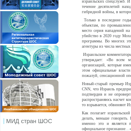
израильских спецслужб. И 
течение десятилетий нахо
гибридной войны, в которо
Только в последние годы
объектам, по промышленн
место серия нападений на
убийство в 2020 году Мохс
программы. Во многих эт
агентуры из числа местны
Израильские комментаторы 
утверждает: «Во всем м
организаций, которые име
этом официальные власти 
пожалуй, сенсационной опе
Новый-старый премьер Изр
CNN, что Израиль предпри
подтвердив и не опроверг
распространяюсь насчет к
то взрывается, обвиняют Из
Как полагает израильски
делать, меньше говорить. 
МИД стран ШОС
именно это и является п
официальное признание…». 