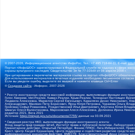
© 2007-2026, Информационное агентство ИнфоРос. Тел.: +7 495 718-84-11, E-mail:
info
Портал «ИнфоШОС» зарегистрирован в Федеральной службе по надзору в сфере массо
охраны культурного наследия. Свидетельство Эл № 77-31649 от 04 апреля 2008 г.
При цитировании и перепечатке материалов ссылка на портал «ИнфоШОС» обязательн
Для использования материалов в печатных изданиях необходимо письменное согласие
Если вы увидели ошибку, выделите ее мышкой и нажмите клавиши Ctrl+Enter
©
Создание сайта
- Инфорос, 2007-2026
* Реестр иностранных средств массовой информации, выполняющих функции иностранн
Голос Америки, Idel.Реалии, Кавказ.Реалии, Крым.Реалии, Телеканал Настоящее Время
Людмила Алексеевна, Маркелов Сергей Евгеньевич, Камалягин Денис Николаевич, Апах
Александрович, Маняхин Петр Борисович, Ярош Юлия Петровна, Чуракова Ольга Влади
Гройсман Софья Романовна, Рождественский Илья Дмитриевич, Апухтина Юлия Владимир
Шмагун Олеся Валентиновна, Мароховская Алеся Алексеевна, Долинина Ирина Никола
редактор 2021, Вега 2021
Источник:
https://minjust.gov.ru/ru/documents/7755/
данные на
03.09.2021
* Сведения реестра НКО, выполняющих функции иностранного агента:
Фонд защиты прав граждан Штаб, Институт права и публичной политики, Лаборатория
Гуманитарное действие, Открытый Петербург, Феникс ПЛЮС, Лига Избирателей, Правов
Крест, Центр Хасдей Ерушалаим, Центр поддержки и содействия развитию средств мас
информационных инициатив Действие, ВМЕСТЕ, Благотворительный фонд охраны здоров