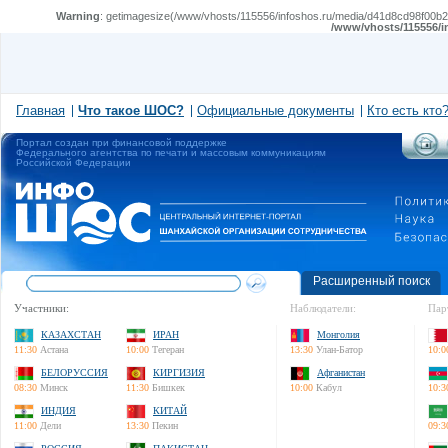
Warning
: getimagesize(/www/vhosts/115556/infoshos.ru/media/d41d8cd98f00b204
/www/vhosts/115556/i
Главная
Что такое ШОС?
Официальные документы
Кто есть кто
Портал создан при финансовой поддержке
Федерального агентства по печати и массовым коммуникациям
Российской Федерации
Расширенный поиск
Участники:
Наблюдатели:
Пар
КАЗАХСТАН
ИРАН
Монголия
11:30
Астана
10:00
Тегеран
13:30
Улан-Батор
10:0
БЕЛОРУССИЯ
КИРГИЗИЯ
Афганистан
08:30
Минск
11:30
Бишкек
10:00
Кабул
10:3
ИНДИЯ
КИТАЙ
11:00
Дели
13:30
Пекин
09:3