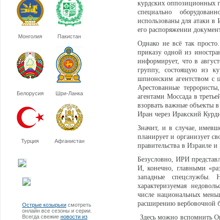
курдских оппозиционных г
специально оборудован
использованы для атаки в 
его распоряжении документ
Монголия
Пакистан
Однако не всё так просто
приказу одной из иностран
информирует, что в август
группу, состоящую из ку
шпионским агентством с 
Арестованные террористы
Белорусия
Шри-Ланка
агентами Моссада в третье
взорвать важные объекты в
Иран через Иракский Курди
Значит, и в случае, имевш
планирует и организует св
Турция
Афганистан
правительства в Израиле и
Безусловно, ИРИ представл
И, конечно, главными «ра
западные спецслужбы. Н
характеризуемая недовол
числе национальных меньши
расширению вербовочной б
Острые козырьки
смотреть
онлайн все сезоны и серии.
Всегда свежие
новости из
Здесь можно вспомнить Ор