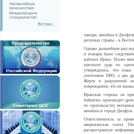
Чрезвычайные
происшествия
Международное
сотрудничество
Все темы »
заводы, авиабаза в Дизфул
регионах страны – в Восто
Однако дальнейшее расслед
и пожары были следствием
районах Ирана. Позже мин
признало удар по одно
утверждалось, что атак
уничтожен ПВО, а два др
Жертв и разрушений не
повреждения, что не вызва
Иранская сторона не при
Industries, производит дро
по производству моторны
авиабаза в городе Дизфуль 
Ответственность за про
американская газета Th
распространили информац