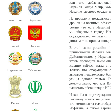
или нет», - добавляет он.
Израиля Голды Меир, кото
Израиле ядерного оружия н
Не прошло и нескольких 
Казахстан
Киргизия
дронов на военный объект
режим (то есть Израиль) 
минобороны в городе Исф
осуждаются», — заявил 
дипломат не привёл конкре
Китай
Россия
В этой связи российский
причастности Израиля гов
Действительно, у Израиля
чтобы проводить такие оп
именно сейчас, когда вн
Только что сформировано
Таджикистан
Узбекистан
вызывает недовольство бол
улицы одного только Т
демонстрация, что для Из
нагнетать обстановку с ИР
И как бы в подтверждение
Высшему совету националь
Индия
Иран
что компоненты малогабар
Исфагане, а также взрыв