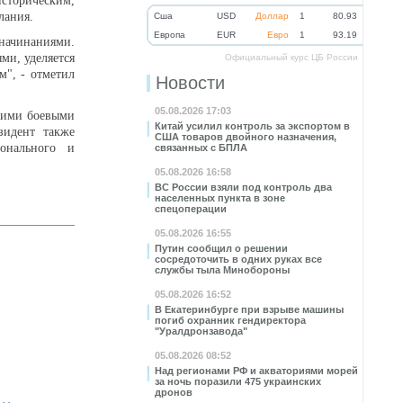
сторическим,
лания.
Cша
USD
Доллар
1
80.93
Eвропа
EUR
Евро
1
93.19
начинаниями.
ми, уделяется
Официальный курс ЦБ России
м", - отметил
Новости
05.08.2026 17:03
воими боевыми
Китай усилил контроль за экспортом в
зидент также
США товаров двойного назначения,
онального и
связанных с БПЛА
05.08.2026 16:58
ВС России взяли под контроль два
населенных пункта в зоне
спецоперации
05.08.2026 16:55
Путин сообщил о решении
сосредоточить в одних руках все
службы тыла Минобороны
05.08.2026 16:52
В Екатеринбурге при взрыве машины
погиб охранник гендиректора
"Уралдронзавода"
05.08.2026 08:52
Над регионами РФ и акваториями морей
за ночь поразили 475 украинских
дронов