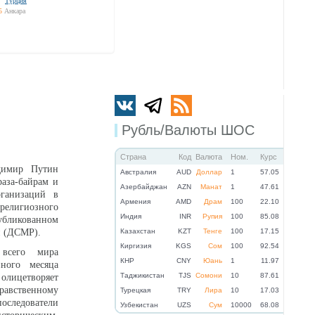
Турция
5
Анкара
Рубль/Валюты ШОС
Страна
Код
Валюта
Ном.
Курс
димир Путин
Австралия
AUD
Доллар
1
57.05
аза-байрам и
Азербайджан
AZN
Манат
1
47.61
рганизаций в
Армения
AMD
Драм
100
22.10
елигиозного
Индия
INR
Рупия
100
85.08
убликованном
и (ДСМР).
Казахстан
KZT
Тенге
100
17.15
Киргизия
KGS
Сом
100
92.54
 всего мира
КНР
CNY
Юань
1
11.97
ного месяца
Таджикистан
TJS
Сомони
10
87.61
олицетворяет
твенному
Турецкая
TRY
Лира
10
17.03
оследователи
Узбекистан
UZS
Сум
10000
68.08