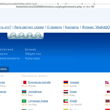
04e9800998ecf8427e/0---------------------8------17--------------4-----------0-----------------
/www/vhosts/115556/infoshos.ru/plugins/news.php
on line
40
сть кто?
Дети рисуют сказки
О проекте
Контакты
Журнал "ИнфоШО
оиск
ли:
Партнеры по диалогу:
олия
Королевство Бахрейн
Армения
Батор
04:55
Манама
04:55
Ереван
04:5
нистан
Азербайджан
Египет
л
05:25
Баку
03:25
Каир
04:2
Саудовская Аравия
Кувейт
04:25
Эр-Рияд
04:25
Эль-Кувейт
04:2