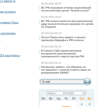
 11 апреля до
05.08.2026 08:45
ВС РФ поразили в Киеве крупнейший
логистический центр "Новой почты"
ня состоится
05.08.2026 08:07
ВС РФ ночью нанесли массированный
аздником Ураза-
удар высокоточным оружием по целям
на Украине
 воскресенье
05.08.2026 06:34
Посол Пакистана заявил о визите
премьера Шарифа в РФ осенью
е
05.08.2026 06:16
В Сенате США приостановили
ускоренное рассмотрение
США выступить в
санкционного пакета против РФ
05.08.2026 06:11
Нетаньяху заявил, что Израиль не
соглашался с планом Совета мира по
разоружению ХАМАС
Пн
Вт
Ср
Чт
Пт
Сб
Вс
1
2