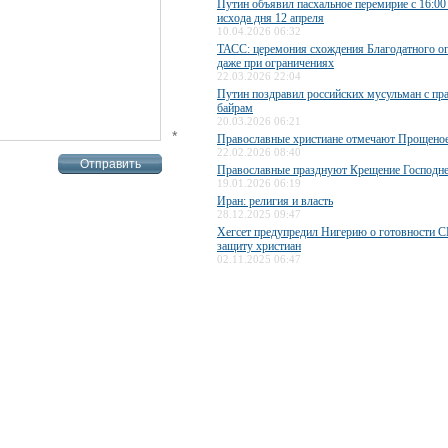
Путин объявил пасхальное перемирие с 16:00
исхода дня 12 апреля
10.04.2026 06:32
ТАСС: церемония схождения Благодатного ог
даже при ограничениях
22.03.2026 22:04
Путин поздравил российских мусульман с пр
байрам
20.03.2026 06:21
*
Православные христиане отмечают Прощеное
22.02.2026 08:40
Православные празднуют Крещение Господн
19.01.2026 06:19
Иран: религия и власть
28.12.2025 09:47
Хегсет предупредил Нигерию о готовности 
защиту христиан
02.11.2025 06:47