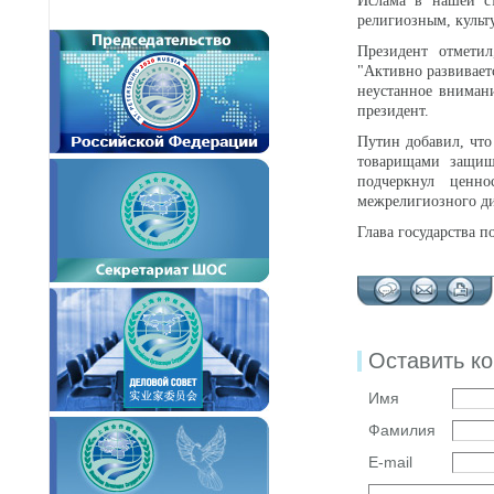
Ислама в нашей ст
религиозным, культ
Президент отмети
"Активно развивает
неустанное внимани
президент.
Путин добавил, что
товарищами защищ
подчеркнул ценно
межрелигиозного ди
Глава государства 
Оставить к
Имя
Фамилия
E-mail