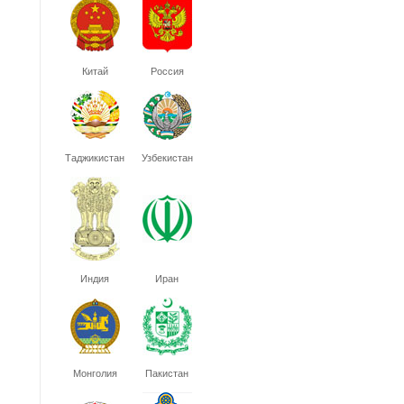
Китай
Россия
Таджикистан
Узбекистан
Индия
Иран
Монголия
Пакистан