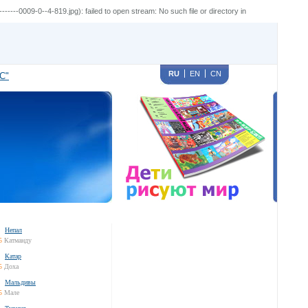
-----0009-0--4-819.jpg): failed to open stream: No such file or directory in
RU
EN
CN
С"
Непал
5
Катманду
Катар
5
Доха
Мальдивы
5
Мале