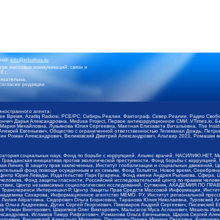
mail:
info@infoshos.ru
ре массовых коммуникаций, связи и
8 г.
язательна.
согласие редакции
иностранного агента:
щее Время, Azatliq Radiosi, PCE/PC, Сибирь.Реалии, Фактограф, Север.Реалии, Радио Св
ончич Дарья Александровна, Medusa Project, Первое антикоррупционное СМИ, VTimes.io, 
ария Михайловна, Лукьянова Юлия Сергеевна, Маетная Елизавета Витальевна, The Insid
ексей Евгеньевич, Общество с ограниченной ответственностью Телеканал Дождь, Петров 
н Роман Александрович, Великовский Дмитрий Александрович, Альтаир 2021, Ромашки мо
оратория социальных наук, Фонд по борьбе с коррупцией, Альянс врачей, НАСИЛИЮ.НЕТ, 
Гражданская инициатива против экологической преступности, Фонд борьбы с коррупцией,
чая Линия, В защиту прав заключенных, Институт глобализации и социальных движений,
тельный фонд помощи осужденным и их семьям, Фонд Тольятти, Новое время, Серебряная т
Центр Юрия Левады, Издательство Парк Гагарина, Фонд имени Андрея Рылькова, Сфера, 
еловека, Фонд защиты гласности, Российский исследовательский центр по правам челове
йствие, Центр независимых социологических исследований, Сутяжник, АКАДЕМИЯ ПО ПР
р Трансперенси Интернешнл-Р, Центр Защиты Прав Средств Массовой Информации, Институ
 академика Сахарова, Информационное агентство МЕМО. РУ, Институт региональной пресс
Лилия Айратовна, Сидорович Ольга Борисовна, Таранова Юлия Николаевна, Туровский Ал
а Ольга Андреевна, Дугин Сергей Георгиевич, Пивоваров Андрей Сергеевич, Писемский Е
в Роман Викторович, Шарипков Олег Викторович, Мальсагов Муса Асланович, Мошель Ири
ександровна, Исламов Тимур Рифгатович, Романова Ольга Евгеньевна, Щаров Сергей Але
льевич, Верховский Александр Маркович, Пислакова-Паркер Марина Петровна, Кочеткова