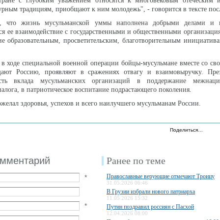
ране с глубоким уважением относятся к многовековым отеческим и
урным традициям, приобщают к ним молодежь", - говорится в тексте пос
л, что жизнь мусульманской уммы наполнена добрыми делами и 
ся ее взаимодействие с государственными и общественными организация
е образовательным, просветительским, благотворительным инициатива
 в ходе специальной военной операции бойцы-мусульмане вместе со с
ают Россию, проявляют в сражениях отвагу и взаимовыручку. Пре
сть вклада мусульманских организаций в поддержание межнаци
алога, в патриотическое воспитание подрастающего поколения.
пожелал здоровья, успехов и всего наилучшего мусульманам России.
Поделиться…
омментарий
Ранее по теме
Православные верующие отмечают Троицу
*
31.05.2026 06:46
В Грузии избрали нового патриарха
11.05.2026 15:32
*
Путин поздравил россиян с Пасхой
12.04.2026 08:00