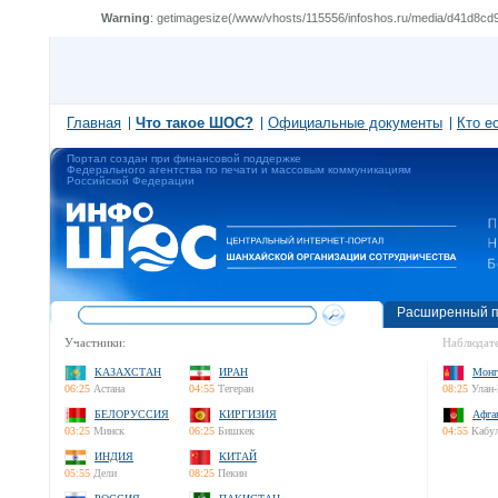
Warning
: getimagesize(/www/vhosts/115556/infoshos.ru/media/d41d8cd98f00b2
Главная
Что такое ШОС?
Официальные документы
Кто е
Портал создан при финансовой поддержке
Федерального агентства по печати и массовым коммуникациям
Российской Федерации
Расширенный п
Участники:
Наблюдате
КАЗАХСТАН
ИРАН
Монг
06:25
Астана
04:55
Тегеран
08:25
Улан-
БЕЛОРУССИЯ
КИРГИЗИЯ
Афга
03:25
Минск
06:25
Бишкек
04:55
Кабу
ИНДИЯ
КИТАЙ
05:55
Дели
08:25
Пекин