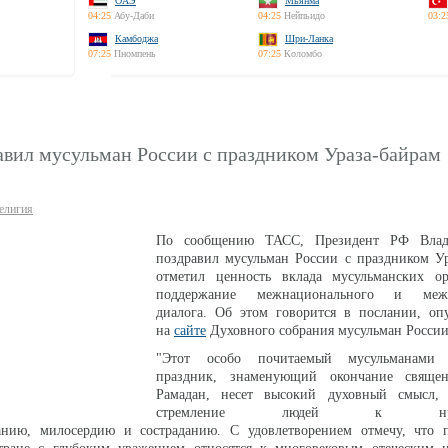
ОАЭ
Мьянма
04:25
Абу-Даби
04:25
Нейпьидо
03:2
Камбоджа
Шри-Ланка
07:25
Пномпень
07:25
Коломбо
авил мусульман России с праздником Ураза-байрам
елигия
По сообщению ТАСС, Президент РФ Вла
поздравил мусульман России с праздником Ур
отметил ценность вклада мусульманских о
поддержание межнационального и межр
диалога. Об этом говорится в послании, оп
на
сайте
Духовного собрания мусульман Росси
"Этот особо почитаемый мусульманами
праздник, знаменующий окончание священ
Рамадан, несет высокий духовный смысл, 
стремление людей к нравс
анию, милосердию и состраданию. С удовлетворением отмечу, что п