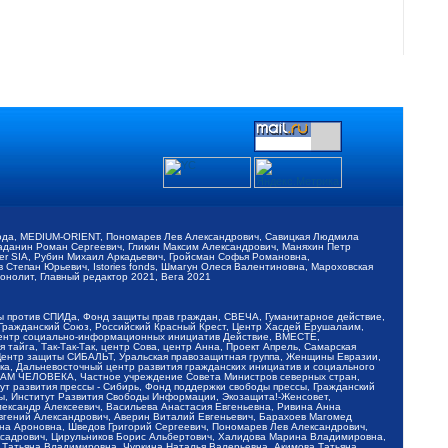
обода, MEDIUM-ORIENT, Пономарев Лев Александрович, Савицкая Людмила
Баданин Роман Сергеевич, Гликин Максим Александрович, Маняхин Петр
er SIA, Рубин Михаил Аркадьевич, Гройсман Софья Романовна,
Степан Юрьевич, Istories fonds, Шмагун Олеся Валентиновна, Мароховская
нолит, Главный редактор 2021, Вега 2021
Мы против СПИДа, Фонд защиты прав граждан, СВЕЧА, Гуманитарное действие,
 Гражданский Союз, Российский Красный Крест, Центр Хасдей Ерушалаим,
 Центр социально-информационных инициатив Действие, ВМЕСТЕ,
айга, Так-Так-Так, центр Сова, центр Анна, Проект Апрель, Самарская
Центр защиты СИБАЛЬТ, Уральская правозащитная группа, Женщины Евразии,
ка, Дальневосточный центр развития гражданских инициатив и социального
АВАМ ЧЕЛОВЕКА, Частное учреждение Совета Министров северных стран,
т развития прессы - Сибирь, Фонд поддержки свободы прессы, Гражданский
ы, Институт Развития Свободы Информации, Экозащита!-Женсовет,
ександр Алексеевич, Васильева Анастасия Евгеньевна, Ривина Анна
вгений Александрович, Аверин Виталий Евгеньевич, Барахоев Магомед
на Ароновна, Шведов Григорий Сергеевич, Пономарев Лев Александрович,
ксадрович, Цирульников Борис Альбертович, Халидова Марина Владимировна,
 Татьяна Владимировна, Чуркина Наталья Валерьевна, Акимова Татьяна