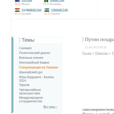
РОССИЯ
ПАКИСТАН
04:25
Москва
05:25
Исламабад
ТАДЖИКИСТАН
УЗБЕКИСТАН
05:25
Душанбе
05:25
Ташкент
Путин поздр
Темы
21.04.2023 09:29
Санкции
Политический диалог
Россия
Общество
Р
Военные учения
Неспокойный Кавказ
Спецоперация на Украине
Шанхайский дух
Игры Будущего - Казань
2024
Туризм
Чрезвычайные
происшествия
Международное
сотрудничество
Все темы »
самосовершенствов