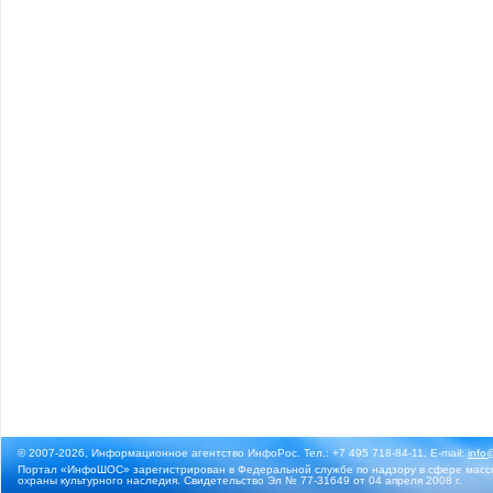
© 2007-2026, Информационное агентство ИнфоРос. Тел.: +7 495 718-84-11, E-mail:
info
Портал «ИнфоШОС» зарегистрирован в Федеральной службе по надзору в сфере массо
охраны культурного наследия. Свидетельство Эл № 77-31649 от 04 апреля 2008 г.