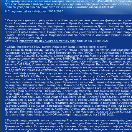
При цитировании и перепечатке материалов ссылка на портал «ИнфоШОС» обязательн
Для использования материалов в печатных изданиях необходимо письменное согласие
Если вы увидели ошибку, выделите ее мышкой и нажмите клавиши Ctrl+Enter
©
Создание сайта
- Инфорос, 2007-2026
* Реестр иностранных средств массовой информации, выполняющих функции иностранн
Голос Америки, Idel.Реалии, Кавказ.Реалии, Крым.Реалии, Телеканал Настоящее Время
Людмила Алексеевна, Маркелов Сергей Евгеньевич, Камалягин Денис Николаевич, Апах
Александрович, Маняхин Петр Борисович, Ярош Юлия Петровна, Чуракова Ольга Влади
Гройсман Софья Романовна, Рождественский Илья Дмитриевич, Апухтина Юлия Владимир
Шмагун Олеся Валентиновна, Мароховская Алеся Алексеевна, Долинина Ирина Никола
редактор 2021, Вега 2021
Источник:
https://minjust.gov.ru/ru/documents/7755/
данные на
03.09.2021
* Сведения реестра НКО, выполняющих функции иностранного агента:
Фонд защиты прав граждан Штаб, Институт права и публичной политики, Лаборатория
Гуманитарное действие, Открытый Петербург, Феникс ПЛЮС, Лига Избирателей, Правов
Крест, Центр Хасдей Ерушалаим, Центр поддержки и содействия развитию средств мас
информационных инициатив Действие, ВМЕСТЕ, Благотворительный фонд охраны здоров
Так, центр Сова, центр Анна, Проект Апрель, Самарская губерния, Эра здоровья, пр
защиты СИБАЛЬТ, Уральская правозащитная группа, Женщины Евразии, Рязанский Мемо
человека, Дальневосточный центр развития гражданских инициатив и социального пар
АКАДЕМИЯ ПО ПРАВАМ ЧЕЛОВЕКА, Частное учреждение Совета Министров северных стр
Массовой Информации, Институт развития прессы - Сибирь, Фонд поддержки свободы 
агентство МЕМО. РУ, Институт региональной прессы, Институт Развития Свободы Инф
Борисовна, Таранова Юлия Николаевна, Туровский Александр Алексеевич, Васильева 
Сергей Георгиевич, Пивоваров Андрей Сергеевич, Писемский Евгений Александрович,
Викторович, Шарипков Олег Викторович, Мальсагов Муса Асланович, Мошель Ирина Ар
Александровна, Исламов Тимур Рифгатович, Романова Ольга Евгеньевна, Щаров Серг
Паутов Юрий Анатольевич, Верховский Александр Маркович, Пислакова-Паркер Марина
Рачинский Ян Збигневич, Жемкова Елена Борисовна, Гудков Лев Дмитриевич, Иллари
Николай Алексеевич, Блинушов Андрей Юрьевич, Мосин Алексей Геннадьевич, Гефтер
Владимировна, Баженова Светлана Куприяновна, Исаев Сергей Владимирович, Максим
Буртина Елена Юрьевна, Гендель Людмила Залмановна, Кокорина Екатерина Алексеев
Подузов Сергей Васильевич, Протасова Ирина Вячеславовна, Литинский Леонид Борис
Добровольская Анна Дмитриевна, Королева Александра Евгеньевна, Смирнов Владими
Петрович, Полякова Мара Федоровна, Резник Генри Маркович, Захаров Герман Конста
Источник:
http://unro.minjust.ru/NKOForeignAgent.aspx
данные на
28.08.2021
* Единый федеральный список организаций, в том числе иностранных и международны
Высший военный Маджлисуль Шура, Конгресс народов Ичкерии и Дагестана, Аль-Каида, 
Движение Талибан, Исламская партия Туркестана, Общество социальных реформ, Общес
Исламское государство, Джабха аль-Нусра ли-Ахль аш-Шам, Народное ополчение имен