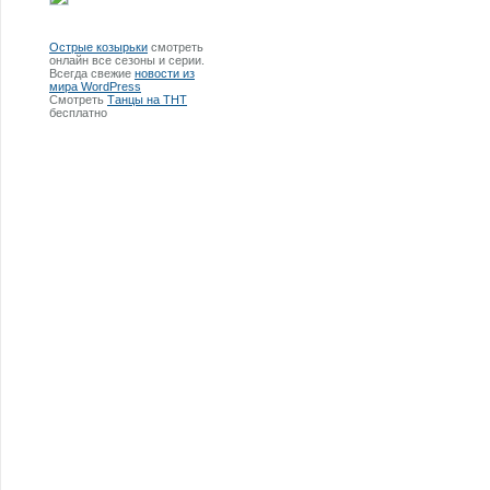
Острые козырьки
смотреть
онлайн все сезоны и серии.
Всегда свежие
новости из
мира WordPress
Смотреть
Танцы на ТНТ
бесплатно