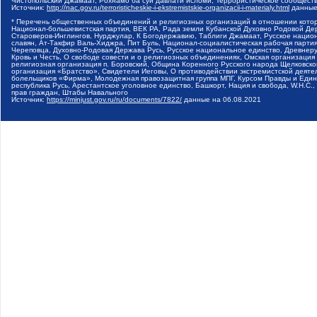
Чистопольский Джамаат, Рохнамо ба суи давлати исломи, Террористическое сообщест
Источник:
http://nac.gov.ru/terroristicheskie-i-ekstremistskie-organizacii-i-materialy.html
данные
* Перечень общественных объединений и религиозных организаций в отношении котор
Национал-большевистская партия, ВЕК РА, Рада земли Кубанской Духовно Родовой Де
Староверов-Инглингов, Нурджулар, К Богодержавию, Таблиги Джамаат, Русское наци
славян, Ат-Такфир Валь-Хиджра, Пит Буль, Национал-социалистическая рабочая парт
Череповца, Духовно-Родовая Держава Русь, Русское национальное единство, Древнер
Кровь и Честь, О свободе совести и о религиозных объединениях, Омская организаци
религиозная организация п. Боровский, Община Коренного Русского народа Щелковског
организация «Братство», Свидетели Иеговы, О противодействии экстремистской деяте
болельщиков «Фирма», Молодежная правозащитная группа МПГ, Курсом Правды и Единен
республика Русь, Арестантское уголовное единство, Башкорт, Нация и свобода, W.H.С
прав граждан, Штабы Навального
Источник:
https://minjust.gov.ru/ru/documents/7822/
данные на
06.08.2021