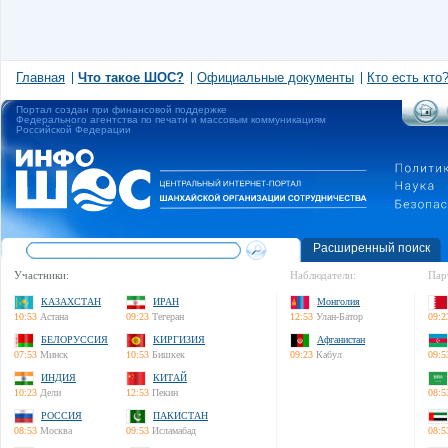
Главная
Что такое ШОС?
Официальные документы
Кто есть кто
Портал создан при финансовой поддержке
Федерального агентства по печати и массовым коммуникациям
Российской Федерации
Расширенный поиск
Участники:
Наблюдатели:
Пар
КАЗАХСТАН
ИРАН
Монголия
10:53
Астана
09:23
Тегеран
12:53
Улан-Батор
09:2
БЕЛОРУССИЯ
КИРГИЗИЯ
Афганистан
07:53
Минск
10:53
Бишкек
09:23
Кабул
09:5
ИНДИЯ
КИТАЙ
10:23
Дели
12:53
Пекин
08:5
РОССИЯ
ПАКИСТАН
08:53
Москва
09:53
Исламабад
08:5