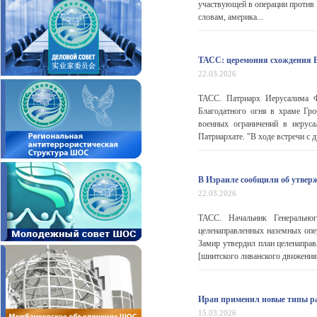
участвующей в операции против 
словам, америка...
ТАСС: церемония схождения Б
22.03.2026
ТАСС. Патриарх Иерусалима Ф
Благодатного огня в храме Гро
военных ограничений в иерус
Патриархате. "В ходе встречи с
В Израиле сообщили об утвер
22.03.2026
ТАСС. Начальник Генеральн
целенаправленных наземных опе
Замир утвердил план целенаправ
[шиитского ливанского движения]
Иран применил новые типы ра
15.03.2026