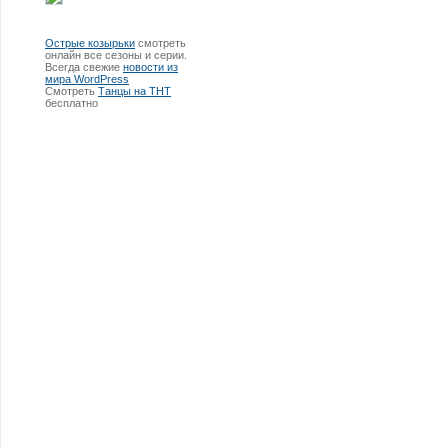
Острые козырьки
смотреть
онлайн все сезоны и серии.
Всегда свежие
новости из
мира WordPress
Смотреть
Танцы на ТНТ
бесплатно