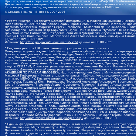
При цитировании и перепечатке материалов ссылка на портал «ИнфоШОС» обязательн
Для использования материалов в печатных изданиях необходимо письменное согласие
Если вы увидели ошибку, выделите ее мышкой и нажмите клавиши Ctrl+Enter
©
Создание сайта
- Инфорос, 2007-2026
* Реестр иностранных средств массовой информации, выполняющих функции иностранн
Голос Америки, Idel.Реалии, Кавказ.Реалии, Крым.Реалии, Телеканал Настоящее Время
Людмила Алексеевна, Маркелов Сергей Евгеньевич, Камалягин Денис Николаевич, Апах
Александрович, Маняхин Петр Борисович, Ярош Юлия Петровна, Чуракова Ольга Влади
Гройсман Софья Романовна, Рождественский Илья Дмитриевич, Апухтина Юлия Владимир
Шмагун Олеся Валентиновна, Мароховская Алеся Алексеевна, Долинина Ирина Никола
редактор 2021, Вега 2021
Источник:
https://minjust.gov.ru/ru/documents/7755/
данные на
03.09.2021
* Сведения реестра НКО, выполняющих функции иностранного агента:
Фонд защиты прав граждан Штаб, Институт права и публичной политики, Лаборатория
Гуманитарное действие, Открытый Петербург, Феникс ПЛЮС, Лига Избирателей, Правов
Крест, Центр Хасдей Ерушалаим, Центр поддержки и содействия развитию средств мас
информационных инициатив Действие, ВМЕСТЕ, Благотворительный фонд охраны здоров
Так, центр Сова, центр Анна, Проект Апрель, Самарская губерния, Эра здоровья, пр
защиты СИБАЛЬТ, Уральская правозащитная группа, Женщины Евразии, Рязанский Мемо
человека, Дальневосточный центр развития гражданских инициатив и социального пар
АКАДЕМИЯ ПО ПРАВАМ ЧЕЛОВЕКА, Частное учреждение Совета Министров северных стр
Массовой Информации, Институт развития прессы - Сибирь, Фонд поддержки свободы 
агентство МЕМО. РУ, Институт региональной прессы, Институт Развития Свободы Инф
Борисовна, Таранова Юлия Николаевна, Туровский Александр Алексеевич, Васильева 
Сергей Георгиевич, Пивоваров Андрей Сергеевич, Писемский Евгений Александрович,
Викторович, Шарипков Олег Викторович, Мальсагов Муса Асланович, Мошель Ирина Ар
Александровна, Исламов Тимур Рифгатович, Романова Ольга Евгеньевна, Щаров Серг
Паутов Юрий Анатольевич, Верховский Александр Маркович, Пислакова-Паркер Марина
Рачинский Ян Збигневич, Жемкова Елена Борисовна, Гудков Лев Дмитриевич, Иллари
Николай Алексеевич, Блинушов Андрей Юрьевич, Мосин Алексей Геннадьевич, Гефтер
Владимировна, Баженова Светлана Куприяновна, Исаев Сергей Владимирович, Максим
Буртина Елена Юрьевна, Гендель Людмила Залмановна, Кокорина Екатерина Алексеев
Подузов Сергей Васильевич, Протасова Ирина Вячеславовна, Литинский Леонид Борис
Добровольская Анна Дмитриевна, Королева Александра Евгеньевна, Смирнов Владими
Петрович, Полякова Мара Федоровна, Резник Генри Маркович, Захаров Герман Конста
Источник:
http://unro.minjust.ru/NKOForeignAgent.aspx
данные на
28.08.2021
* Единый федеральный список организаций, в том числе иностранных и международны
Высший военный Маджлисуль Шура, Конгресс народов Ичкерии и Дагестана, Аль-Каида, 
Движение Талибан, Исламская партия Туркестана, Общество социальных реформ, Общес
Исламское государство, Джабха аль-Нусра ли-Ахль аш-Шам, Народное ополчение имен