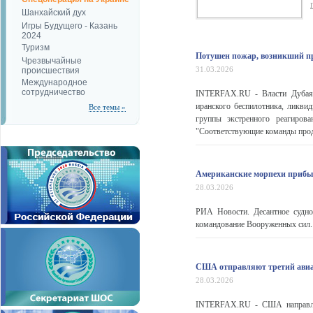
Шанхайский дух
Игры Будущего - Казань
2024
Туризм
Потушен пожар, возникший пр
Чрезвычайные
31.03.2026
происшествия
Международное
сотрудничество
INTERFAX.RU - Власти Дубая з
иранского беспилотника, ликви
Все темы »
группы экстренного реагиров
"Соответствующие команды прод
Американские морпехи прибы
28.03.2026
РИА Новости. Десантное судн
командование Вооруженных сил.
США отправляют третий авиа
28.03.2026
INTERFAX.RU - США направляю