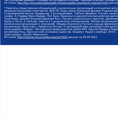
Чистопольский Джамаат, Рохнамо ба суи давлати исломи, Террористическое сообщест
Источник:
http://nac.gov.ru/terroristicheskie-i-ekstremistskie-organizacii-i-materialy.html
данные
* Перечень общественных объединений и религиозных организаций в отношении котор
Национал-большевистская партия, ВЕК РА, Рада земли Кубанской Духовно Родовой Де
Староверов-Инглингов, Нурджулар, К Богодержавию, Таблиги Джамаат, Русское наци
славян, Ат-Такфир Валь-Хиджра, Пит Буль, Национал-социалистическая рабочая парт
Череповца, Духовно-Родовая Держава Русь, Русское национальное единство, Древнер
Кровь и Честь, О свободе совести и о религиозных объединениях, Омская организаци
религиозная организация п. Боровский, Община Коренного Русского народа Щелковског
организация «Братство», Свидетели Иеговы, О противодействии экстремистской деяте
болельщиков «Фирма», Молодежная правозащитная группа МПГ, Курсом Правды и Единен
республика Русь, Арестантское уголовное единство, Башкорт, Нация и свобода, W.H.С
прав граждан, Штабы Навального
Источник:
https://minjust.gov.ru/ru/documents/7822/
данные на
06.08.2021