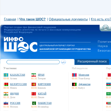
Главная
Что такое ШОС?
Официальные документы
Кто есть кто
Портал создан при финансовой поддержке
Федерального агентства по печати и массовым коммуникациям
Российской Федерации
Расширенный поиск
Участники:
Наблюдатели:
Пар
КАЗАХСТАН
ИРАН
Монголия
03:01
Астана
01:31
Тегеран
05:01
Улан-Батор
01:3
БЕЛОРУССИЯ
КИРГИЗИЯ
Афганистан
00:01
Минск
03:01
Бишкек
01:31
Кабул
02:0
ИНДИЯ
КИТАЙ
02:31
Дели
05:01
Пекин
01:0
РОССИЯ
ПАКИСТАН
01:01
Москва
02:01
Исламабад
01:0