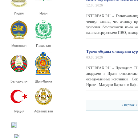
12.03.2026
Индия
Иран
INTERFAX.RU - Главнокоманд
четверг заявил, что альянсу 
усиления безопасности из-за 
нашими средствами ПВО, находя
Монголия
Пакистан
Трамп обсудил с лидерами ку
03.03.2026
INTERFAX.RU - Президент США
лидерами в Ираке относитель
осведомленные источники. Согл
Белорусия
Шри-Ланка
Ираке - Масудом Барзани и Баф..
« первая
«
Турция
Афганистан