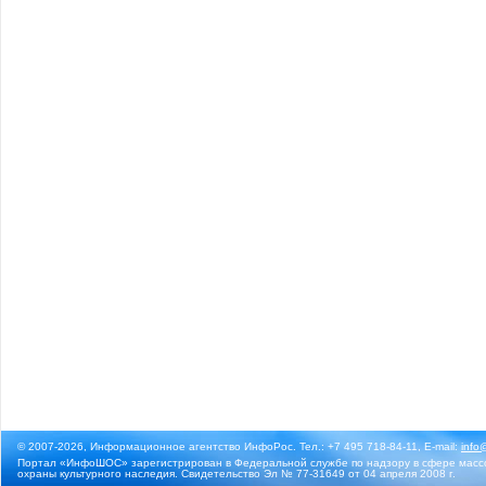
© 2007-2026, Информационное агентство ИнфоРос. Тел.: +7 495 718-84-11, E-mail:
info
Портал «ИнфоШОС» зарегистрирован в Федеральной службе по надзору в сфере массо
охраны культурного наследия. Свидетельство Эл № 77-31649 от 04 апреля 2008 г.