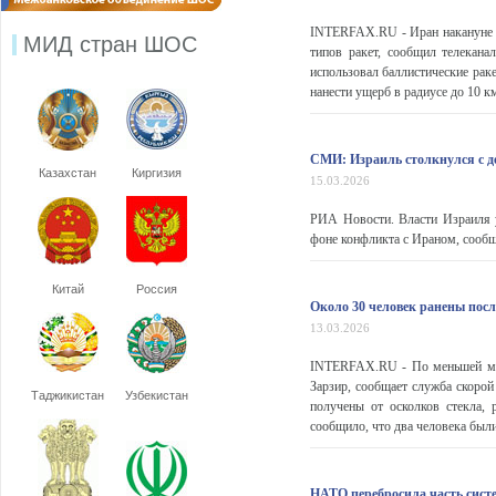
INTERFAX.RU - Иран накануне 
МИД стран ШОС
типов ракет, сообщил телекана
использовал баллистические рак
нанести ущерб в радиусе до 10 к
СМИ: Израиль столкнулся с д
Казахстан
Киргизия
15.03.2026
РИА Новости. Власти Израиля 
фоне конфликта с Ираном, сообща
Китай
Россия
Около 30 человек ранены посл
13.03.2026
INTERFAX.RU - По меньшей мере
Зарзир, сообщает служба скоро
Таджикистан
Узбекистан
получены от осколков стекла,
сообщило, что два человека были
НАТО перебросила часть сист