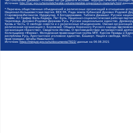
Чистопольский Джамаат, Рохнамо ба суи давлати исломи, Террористическое сообщест
Источник:
http://nac.gov.ru/terroristicheskie-i-ekstremistskie-organizacii-i-materialy.html
данные
* Перечень общественных объединений и религиозных организаций в отношении котор
Национал-большевистская партия, ВЕК РА, Рада земли Кубанской Духовно Родовой Де
Староверов-Инглингов, Нурджулар, К Богодержавию, Таблиги Джамаат, Русское наци
славян, Ат-Такфир Валь-Хиджра, Пит Буль, Национал-социалистическая рабочая парт
Череповца, Духовно-Родовая Держава Русь, Русское национальное единство, Древнер
Кровь и Честь, О свободе совести и о религиозных объединениях, Омская организаци
религиозная организация п. Боровский, Община Коренного Русского народа Щелковског
организация «Братство», Свидетели Иеговы, О противодействии экстремистской деяте
болельщиков «Фирма», Молодежная правозащитная группа МПГ, Курсом Правды и Единен
республика Русь, Арестантское уголовное единство, Башкорт, Нация и свобода, W.H.С
прав граждан, Штабы Навального
Источник:
https://minjust.gov.ru/ru/documents/7822/
данные на
06.08.2021