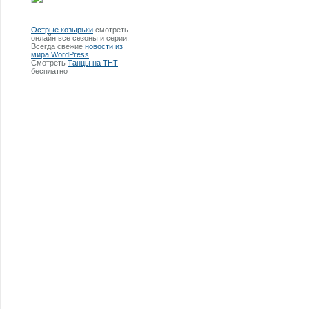
Острые козырьки
смотреть
онлайн все сезоны и серии.
Всегда свежие
новости из
мира WordPress
Смотреть
Танцы на ТНТ
бесплатно