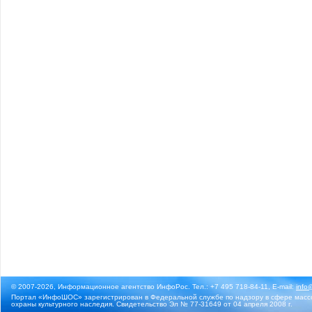
© 2007-2026, Информационное агентство ИнфоРос. Тел.: +7 495 718-84-11, E-mail:
info
Портал «ИнфоШОС» зарегистрирован в Федеральной службе по надзору в сфере массо
охраны культурного наследия. Свидетельство Эл № 77-31649 от 04 апреля 2008 г.