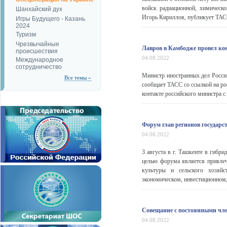
войск радиационной, химическ
Шанхайский дух
Игорь Кириллов, публикует ТАСС
Игры Будущего - Казань
2024
Туризм
Чрезвычайные
Лавров в Камбодже провел кон
происшествия
04.08.2022
Международное
сотрудничество
Министр иностранных дел России
Все темы »
сообщает ТАСС со ссылкой на р
контакте российского министра с
Форум глав регионов государ
04.08.2022
3 августа в г. Ташкенте в гиб
целью форума является привле
культуры и сельского хозяйс
экономическом, инвестиционном,
Совещание с постоянными чле
04.08.2022