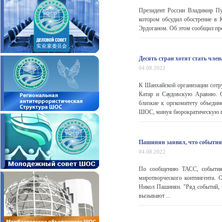
Президент России Владимир Пу
котором обсудил обострение в 
Эрдоганом. Об этом сообщил пре
Десять стран хотят стать чл
04.08.2022
К Шанхайской организации сотр
Катар и Саудовскую Аравию. О
близкие к оргкомитету объедин
ШОС, минуя бюрократическую пр
Пашинян заявил, что события
04.08.2022
По сообщению ТАСС, события 
миротворческого контингента. 
Никол Пашинян. "Ряд событий, 
вызывают ...