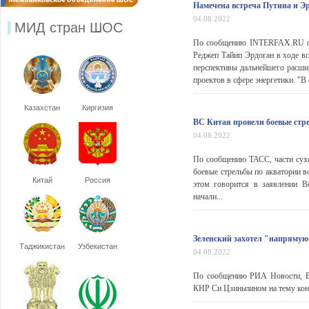
Намечена встреча Путина и Э
04.08.2022
МИД стран ШОС
По сообщению INTERFAX.RU со 
Реджеп Тайип Эрдоган в ходе вс
перспективы дальнейшего расшир
проектов в сфере энергетики. "В
Казахстан
Киргизия
ВС Китая провели боевые стр
04.08.2022
По сообщению ТАСС, части сух
боевые стрельбы по акватории в
Китай
Россия
этом говорится в заявлении В
начали...
Зеленский захотел "напрямую
Таджикистан
Узбекистан
04.08.2022
По сообщению РИА Новости, Вл
КНР Си Цзиньпином на тему конф