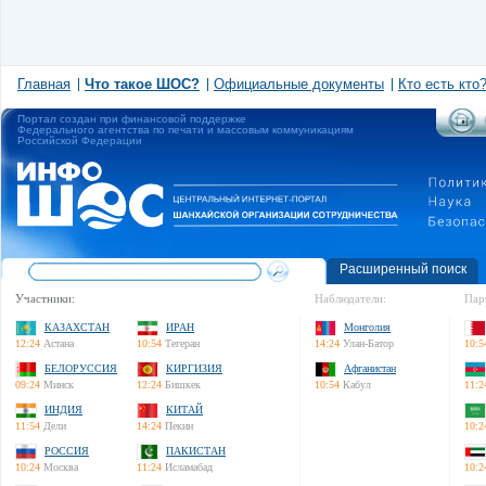
Главная
Что такое ШОС?
Официальные документы
Кто есть кто
Портал создан при финансовой поддержке
Федерального агентства по печати и массовым коммуникациям
Российской Федерации
Расширенный поиск
Участники:
Наблюдатели:
Пар
КАЗАХСТАН
ИРАН
Монголия
12:24
Астана
10:54
Тегеран
14:24
Улан-Батор
10:5
БЕЛОРУССИЯ
КИРГИЗИЯ
Афганистан
09:24
Минск
12:24
Бишкек
10:54
Кабул
11:2
ИНДИЯ
КИТАЙ
11:54
Дели
14:24
Пекин
10:2
РОССИЯ
ПАКИСТАН
10:24
Москва
11:24
Исламабад
10:2