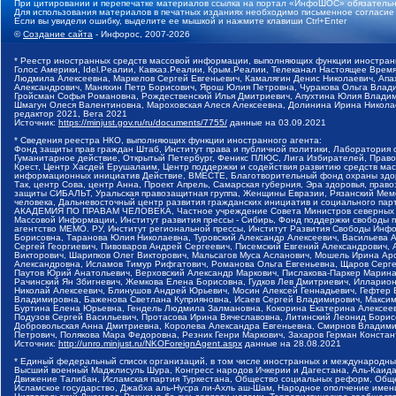
При цитировании и перепечатке материалов ссылка на портал «ИнфоШОС» обязательн
Для использования материалов в печатных изданиях необходимо письменное согласие
Если вы увидели ошибку, выделите ее мышкой и нажмите клавиши Ctrl+Enter
©
Создание сайта
- Инфорос, 2007-2026
* Реестр иностранных средств массовой информации, выполняющих функции иностранн
Голос Америки, Idel.Реалии, Кавказ.Реалии, Крым.Реалии, Телеканал Настоящее Время
Людмила Алексеевна, Маркелов Сергей Евгеньевич, Камалягин Денис Николаевич, Апах
Александрович, Маняхин Петр Борисович, Ярош Юлия Петровна, Чуракова Ольга Влади
Гройсман Софья Романовна, Рождественский Илья Дмитриевич, Апухтина Юлия Владимир
Шмагун Олеся Валентиновна, Мароховская Алеся Алексеевна, Долинина Ирина Никола
редактор 2021, Вега 2021
Источник:
https://minjust.gov.ru/ru/documents/7755/
данные на
03.09.2021
* Сведения реестра НКО, выполняющих функции иностранного агента:
Фонд защиты прав граждан Штаб, Институт права и публичной политики, Лаборатория
Гуманитарное действие, Открытый Петербург, Феникс ПЛЮС, Лига Избирателей, Правов
Крест, Центр Хасдей Ерушалаим, Центр поддержки и содействия развитию средств мас
информационных инициатив Действие, ВМЕСТЕ, Благотворительный фонд охраны здоров
Так, центр Сова, центр Анна, Проект Апрель, Самарская губерния, Эра здоровья, пр
защиты СИБАЛЬТ, Уральская правозащитная группа, Женщины Евразии, Рязанский Мемо
человека, Дальневосточный центр развития гражданских инициатив и социального пар
АКАДЕМИЯ ПО ПРАВАМ ЧЕЛОВЕКА, Частное учреждение Совета Министров северных стр
Массовой Информации, Институт развития прессы - Сибирь, Фонд поддержки свободы 
агентство МЕМО. РУ, Институт региональной прессы, Институт Развития Свободы Инф
Борисовна, Таранова Юлия Николаевна, Туровский Александр Алексеевич, Васильева 
Сергей Георгиевич, Пивоваров Андрей Сергеевич, Писемский Евгений Александрович,
Викторович, Шарипков Олег Викторович, Мальсагов Муса Асланович, Мошель Ирина Ар
Александровна, Исламов Тимур Рифгатович, Романова Ольга Евгеньевна, Щаров Серг
Паутов Юрий Анатольевич, Верховский Александр Маркович, Пислакова-Паркер Марина
Рачинский Ян Збигневич, Жемкова Елена Борисовна, Гудков Лев Дмитриевич, Иллари
Николай Алексеевич, Блинушов Андрей Юрьевич, Мосин Алексей Геннадьевич, Гефтер
Владимировна, Баженова Светлана Куприяновна, Исаев Сергей Владимирович, Максим
Буртина Елена Юрьевна, Гендель Людмила Залмановна, Кокорина Екатерина Алексеев
Подузов Сергей Васильевич, Протасова Ирина Вячеславовна, Литинский Леонид Борис
Добровольская Анна Дмитриевна, Королева Александра Евгеньевна, Смирнов Владими
Петрович, Полякова Мара Федоровна, Резник Генри Маркович, Захаров Герман Конста
Источник:
http://unro.minjust.ru/NKOForeignAgent.aspx
данные на
28.08.2021
* Единый федеральный список организаций, в том числе иностранных и международны
Высший военный Маджлисуль Шура, Конгресс народов Ичкерии и Дагестана, Аль-Каида, 
Движение Талибан, Исламская партия Туркестана, Общество социальных реформ, Общес
Исламское государство, Джабха аль-Нусра ли-Ахль аш-Шам, Народное ополчение имен