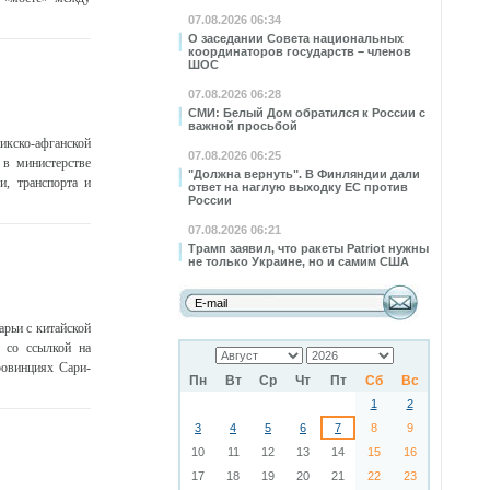
07.08.2026 06:34
О заседании Совета национальных
координаторов государств – членов
ШОС
07.08.2026 06:28
СМИ: Белый Дом обратился к России с
важной просьбой
икско-афганской
07.08.2026 06:25
 в министерстве
"Должна вернуть". В Финляндии дали
и, транспорта и
ответ на наглую выходку ЕС против
России
07.08.2026 06:21
Трамп заявил, что ракеты Patriot нужны
не только Украине, но и самим США
рьи с китайской
у со ссылкой на
ровинциях Сари-
Пн
Вт
Ср
Чт
Пт
Сб
Вс
1
2
3
4
5
6
7
8
9
10
11
12
13
14
15
16
17
18
19
20
21
22
23