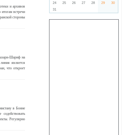
24
25
26
27
28
29
30
отеки и архивов
31
 итогам встречи
ранской стороны
 Мазари-Шариф на
 линия является
ан, что откроет
нистану в Бонне
 содействовать
екты. Регулярно