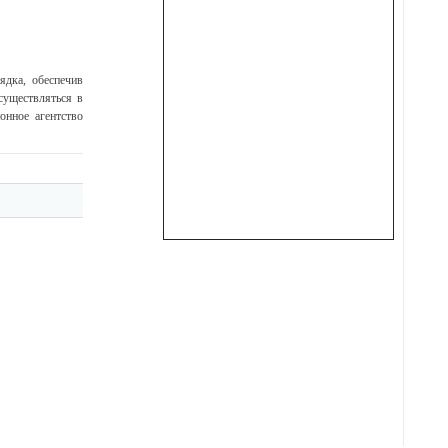
ядка, обеспечив
существляться в
онное агентство