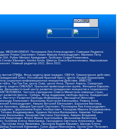
обода, MEDIUM-ORIENT, Пономарев Лев Александрович, Савицкая Людмила
Баданин Роман Сергеевич, Гликин Максим Александрович, Маняхин Петр
er SIA, Рубин Михаил Аркадьевич, Гройсман Софья Романовна,
Степан Юрьевич, Istories fonds, Шмагун Олеся Валентиновна, Мароховская
нолит, Главный редактор 2021, Вега 2021
Мы против СПИДа, Фонд защиты прав граждан, СВЕЧА, Гуманитарное действие,
 Гражданский Союз, Российский Красный Крест, Центр Хасдей Ерушалаим,
 Центр социально-информационных инициатив Действие, ВМЕСТЕ,
айга, Так-Так-Так, центр Сова, центр Анна, Проект Апрель, Самарская
Центр защиты СИБАЛЬТ, Уральская правозащитная группа, Женщины Евразии,
ка, Дальневосточный центр развития гражданских инициатив и социального
АВАМ ЧЕЛОВЕКА, Частное учреждение Совета Министров северных стран,
т развития прессы - Сибирь, Фонд поддержки свободы прессы, Гражданский
ы, Институт Развития Свободы Информации, Экозащита!-Женсовет,
ександр Алексеевич, Васильева Анастасия Евгеньевна, Ривина Анна
вгений Александрович, Аверин Виталий Евгеньевич, Барахоев Магомед
на Ароновна, Шведов Григорий Сергеевич, Пономарев Лев Александрович,
ксадрович, Цирульников Борис Альбертович, Халидова Марина Владимировна,
 Татьяна Владимировна, Чуркина Наталья Валерьевна, Акимова Татьяна
 Анна Васильевна, Захарова Светлана Сергеевна, Аверин Владимир
ксей Кириллович, Флиге Ирина Анатольевна, Мельникова Валентина
, Голубева Елена Николаевна, Ганнушкина Светлана Алексеевна, Закс
, Пастухова Анна Яковлевна, Прохоров Вадим Юрьевич, Шахова Елена
 Шабад Анатолий Ефимович, Сухих Дарья Николаевна, Орлов Олег Петрович,