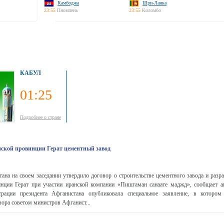
Камбоджа
Шри-Ланка
23:55
Пномпень
23:55
Коломбо
КАБУЛ
01:25
Подробнее о стране
нской провинции Герат цементный завод
ана на своем заседании утвердило договор о строительстве цементного завода и разр
нции Герат при участии иранской компании «Пишгаман санаате маджд», сообщает 
трации президента Афганистана опубликовала специальное заявление, в котором
вора советом министров Афганист...