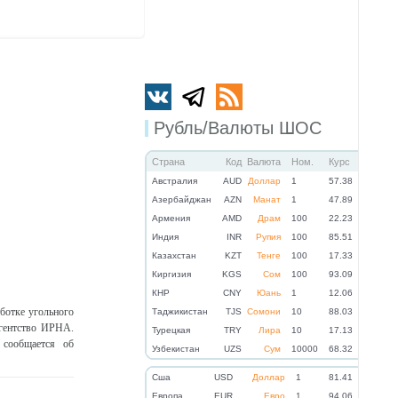
Рубль/Валюты ШОС
Страна
Код
Валюта
Ном.
Курс
Австралия
AUD
Доллар
1
57.38
Азербайджан
AZN
Манат
1
47.89
Армения
AMD
Драм
100
22.23
Индия
INR
Рупия
100
85.51
Казахстан
KZT
Тенге
100
17.33
Киргизия
KGS
Сом
100
93.09
КНР
CNY
Юань
1
12.06
аботке угольного
Таджикистан
TJS
Сомони
10
88.03
агентство ИРНА.
Турецкая
TRY
Лира
10
17.13
 сообщается об
Узбекистан
UZS
Сум
10000
68.32
Cша
USD
Доллар
1
81.41
Eвропа
EUR
Евро
1
94.06