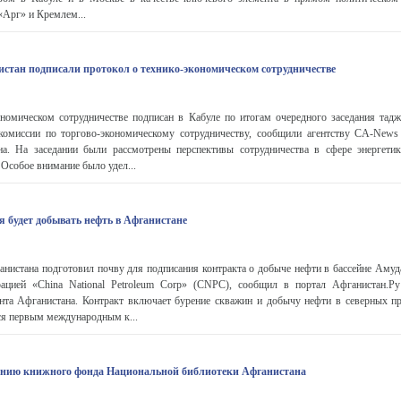
«Арг» и Кремлем...
стан подписали протокол о технико-экономическом сотрудничестве
ономическом сотрудничестве подписан в Кабуле по итогам очередного заседания тадж
комиссии по торгово-экономическому сотрудничеству, сообщили агентству CA-News
на. На заседании были рассмотрены перспективы сотрудничества в сфере энергетик
 Особое внимание было удел...
 будет добывать нефть в Афганистане
нистана подготовил почву для подписания контракта о добыче нефти в бассейне Амуда
рацией «China National Petroleum Corp» (CNPC), сообщил в портал Афганистан.Р
нта Афганистана. Контракт включает бурение скважин и добычу нефти в северных п
ся первым международным к...
ению книжного фонда Национальной библиотеки Афганистана