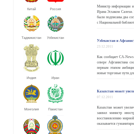
Министр информации и 
Китай
Россия
Ирана Эсхаком Салехи. 
были подписаны два сог
с Национальной библиот
Таджикистан
Узбекистан
Узбекистан и Афганис
23.12.2011
Как сообщает CA-News с
севере Афганистана со
первым этапом амбицио
новые торговые пути дл
Индия
Иран
Казахстан может увел
07.12.2011
Казахстан может увели
Монголия
Пакистан
заявил министр иност
восстановлению мирной
оказывается гуманитарн