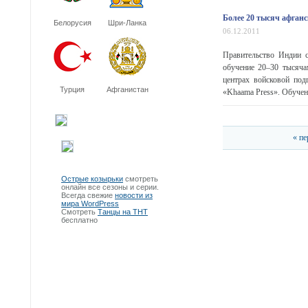
Более 20 тысяч афган
Белорусия
Шри-Ланка
06.12.2011
Правительство Индии с
обучение 20–30 тысяча
центрах войсковой под
Турция
Афганистан
«Khaama Press». Обучени
« пе
Острые козырьки
смотреть
онлайн все сезоны и серии.
Всегда свежие
новости из
мира WordPress
Смотреть
Танцы на ТНТ
бесплатно