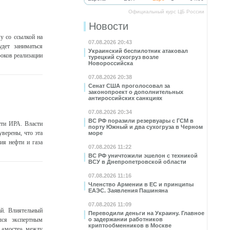
Официальный курс ЦБ России
Новости
у со ссылкой на
07.08.2026 20:43
дет заниматься
Украинский беспилотник атаковал
роков реализации
турецкий сухогруз возле
Новороссийска
07.08.2026 20:38
Сенат США проголосовал за
законопроект о дополнительных
антироссийских санкциях
07.08.2026 20:34
ВС РФ поразили резервуары с ГСМ в
сти ИРА. Власти
порту Южный и два сухогруза в Черном
верены, что эта
море
ия нефти и газа
07.08.2026 11:22
ВС РФ уничтожили эшелон с техникой
ВСУ в Днепропетровской области
07.08.2026 11:16
Членство Армении в ЕС и принципы
ЕАЭС. Заявления Пашиняна
07.08.2026 11:09
й. Влиятельный
Переводили деньги на Украину. Главное
лся экспертным
о задержании работников
криптообменников в Москве
 «мосте» между