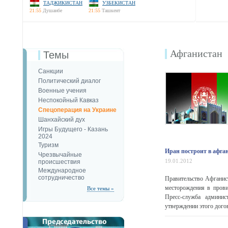
ТАДЖИКИСТАН
УЗБЕКИСТАН
21:55
Душанбе
21:55
Ташкент
Афганистан
Темы
Санкции
Политический диалог
Военные учения
Неспокойный Кавказ
Спецоперация на Украине
Шанхайский дух
Игры Будущего - Казань
2024
Туризм
Иран построит в афга
Чрезвычайные
19.01.2012
происшествия
Международное
сотрудничество
Правительство Афганист
месторождения в прови
Все темы »
Пресс-служба админис
утверждении этого дого