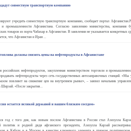
здадут совместную транспортную компанию
нируют учредить совместную транспортную компанию, сообщает портал Афганистан.Р
и и промышленности Афганистана. Согласно заявлению министерства, компания бу
ских товаров из порта Чабахар в Афганистан. В заявлении не указывается конкретных с
ется, что Афганистан и Иран ...
 топлива должны снизить цены на нефтепродукты в Афганистане
я российских нефтепродуктов, закупленная министерством торговли и промышленно
родавать нефтепродукты через сеть государственных автозаправочных станций. «Мы у
азом повлияет на снижение цен на внутреннем рынке», – заявил начальник управлен
 Ширзай. «После закрытия...
ссия остается великой державой и нашим близким соседом»
ся год с того дня, как новым послом Афганистана в России стал Азизулла Карза
й политик и родной дядя афганского президента, Азизулла Карзай рассматрива
вом в Кабуле и в Москве в качестве ключевого элемента в прямом политическом