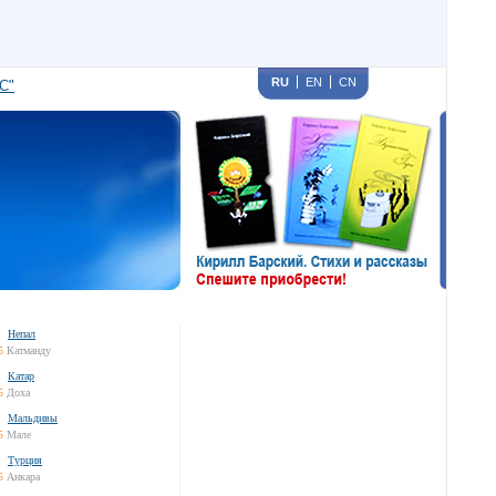
RU
EN
CN
С"
Непал
5
Катманду
Катар
5
Доха
Мальдивы
5
Мале
Турция
5
Анкара