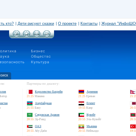
сть кто?
Дети рисуют сказки
О проекте
Контакты
Журнал "ИнфоШО
оиск
ли:
Партнеры по диалогу:
олия
Королевство Бахрейн
Армения
Батор
21:25
Манама
21:25
Ереван
21:2
нистан
Азербайджан
Египет
л
21:55
Баку
19:55
Каир
20:5
Саудовская Аравия
Кувейт
20:55
Эр-Рияд
20:55
Эль-Кувейт
20:5
ОАЭ
Мьянма
20:55
Абу-Даби
20:55
Нейпьидо
19:5