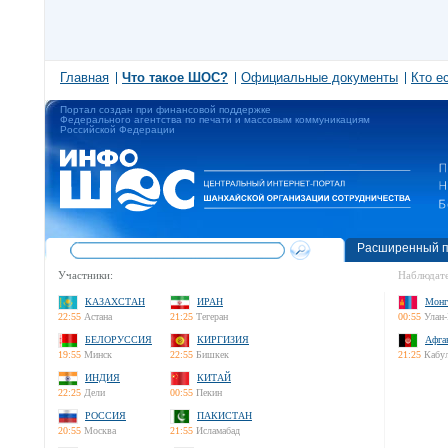
Главная
Что такое ШОС?
Официальные документы
Кто е
Портал создан при финансовой поддержке
Федерального агентства по печати и массовым коммуникациям
Российской Федерации
Расширенный п
Участники:
Наблюдате
КАЗАХСТАН
ИРАН
Монг
22:55
Астана
21:25
Тегеран
00:55
Улан-
БЕЛОРУССИЯ
КИРГИЗИЯ
Афга
19:55
Минск
22:55
Бишкек
21:25
Кабу
ИНДИЯ
КИТАЙ
22:25
Дели
00:55
Пекин
РОССИЯ
ПАКИСТАН
20:55
Москва
21:55
Исламабад