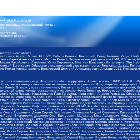
mail:
info@infoshos.ru
ре массовых коммуникаций, связи и
8 г.
язательна.
согласие редакции
иностранного агента:
щее Время, Azatliq Radiosi, PCE/PC, Сибирь.Реалии, Фактограф, Север.Реалии, Радио Св
ончич Дарья Александровна, Medusa Project, Первое антикоррупционное СМИ, VTimes.io, 
ария Михайловна, Лукьянова Юлия Сергеевна, Маетная Елизавета Витальевна, The Insid
ексей Евгеньевич, Общество с ограниченной ответственностью Телеканал Дождь, Петров 
н Роман Александрович, Великовский Дмитрий Александрович, Альтаир 2021, Ромашки мо
оратория социальных наук, Фонд по борьбе с коррупцией, Альянс врачей, НАСИЛИЮ.НЕТ, 
Гражданская инициатива против экологической преступности, Фонд борьбы с коррупцией,
чая Линия, В защиту прав заключенных, Институт глобализации и социальных движений,
тельный фонд помощи осужденным и их семьям, Фонд Тольятти, Новое время, Серебряная т
Центр Юрия Левады, Издательство Парк Гагарина, Фонд имени Андрея Рылькова, Сфера, 
еловека, Фонд защиты гласности, Российский исследовательский центр по правам челове
йствие, Центр независимых социологических исследований, Сутяжник, АКАДЕМИЯ ПО ПР
р Трансперенси Интернешнл-Р, Центр Защиты Прав Средств Массовой Информации, Институ
 академика Сахарова, Информационное агентство МЕМО. РУ, Институт региональной пресс
Лилия Айратовна, Сидорович Ольга Борисовна, Таранова Юлия Николаевна, Туровский Ал
а Ольга Андреевна, Дугин Сергей Георгиевич, Пивоваров Андрей Сергеевич, Писемский Е
в Роман Викторович, Шарипков Олег Викторович, Мальсагов Муса Асланович, Мошель Ири
ександровна, Исламов Тимур Рифгатович, Романова Ольга Евгеньевна, Щаров Сергей Але
льевич, Верховский Александр Маркович, Пислакова-Паркер Марина Петровна, Кочеткова
, Жемкова Елена Борисовна, Гудков Лев Дмитриевич, Илларионова Юлия Юрьевна, Саранг
Андрей Юрьевич, Мосин Алексей Геннадьевич, Гефтер Валентин Михайлович, Симонов Але
а, Исаев Сергей Владимирович, Максимов Сергей Владимирович, Беляев Сергей Иванович
 Кокорина Екатерина Алексеевна, Шуманов Илья Вячеславович, Арапова Галина Юрьевна
Литинский Леонид Борисович, Лукашевский Сергей Маркович, Бахмин Вячеслав Иванович,