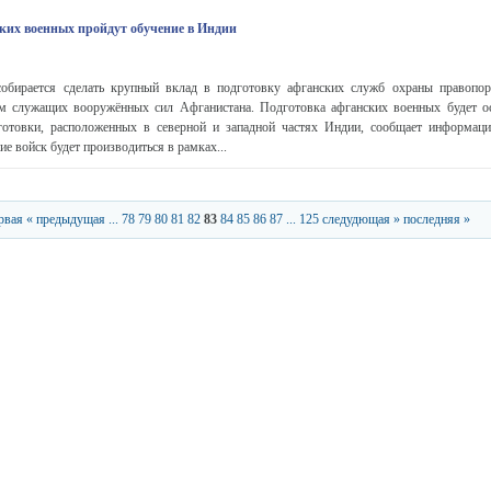
ских военных пройдут обучение в Индии
обирается сделать крупный вклад в подготовку афганских служб охраны правопор
м служащих вооружённых сил Афганистана. Подготовка афганских военных будет о
готовки, расположенных в северной и западной частях Индии, сообщает информаци
е войск будет производиться в рамках...
рвая
« предыдущая
...
78
79
80
81
82
83
84
85
86
87
...
125
следудющая »
последняя »