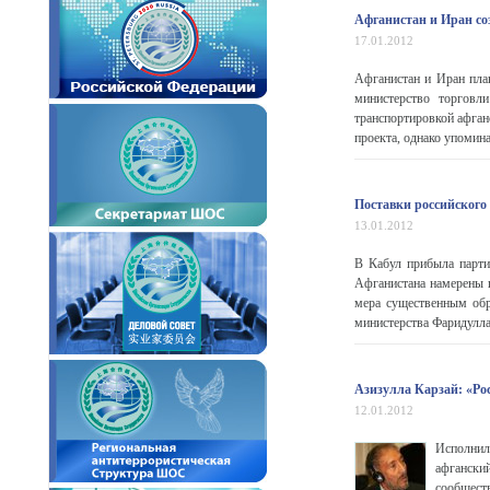
Афганистан и Иран со
17.01.2012
Афганистан и Иран пла
министерство торговл
транспортировкой афган
проекта, однако упомина
Поставки российского
13.01.2012
В Кабул прибыла парти
Афганистана намерены п
мера существенным обр
министерства Фаридулла
Азизулла Карзай: «Ро
12.01.2012
Исполнил
афгански
сообщест