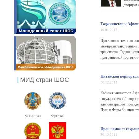
дворцом 
Таджикистан и Афгани
10.01.2012
Протокол о технико-эк
межправительственной 
транспорта Таджикиста
приграничной торговли.
Китайская корпорация
МИД стран ШОС
30.12.2011
Кабинет министров Афга
государственной корпо
администрацию президе
Пуль и Фарьяб и являет
Казахстан
Киргизия
Иран поможет сохран
30.12.2011