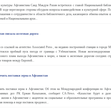
культуры Афганистана Саид Макдум Рахин встретился с главой Национальной библи
В ходе переговоров стороны обсудили вопросы взаимодействия в культурной сфере. По
лашения о сотрудничестве в области библиотечного дела, касающиеся обмена опытом и
екой и Национальными архи...
тан связала железная дорога
о ссылкой на агентство Associated Press , на недавно построенной станции в городе
стоялся пробный пуск поезда от границы с Узбекистаном. Новая железнодорожная
зного плана выхода Афганистана к морю, а также к железным дорогам соседних стр
я товаров между Европой...
ичить поставки зерна в Афганистан
чить поставки зерна в Афганистан. Об этом на Международной конференции по Афга
ранных дел РК Ержан Казыханов, сообщает CA-News. «Казахстан будет и далее
 жизни в Афганистане с акцентом на социальные и образовательные программы и про
ая помощь в виде поставок продовол...