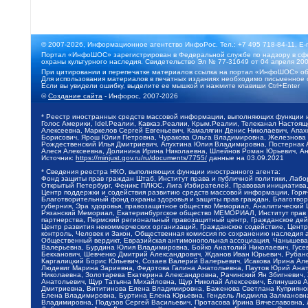
© 2007-2026, Информационное агентство ИнфоРос. Тел.: +7 495 718-84-11, E-
Портал «ИнфоШОС» зарегистрирован в Федеральной службе по надзору в сфе
охраны культурного наследия. Свидетельство Эл № 77-31649 от 04 апреля 200
При цитировании и перепечатке материалов ссылка на портал «ИнфоШОС» об
Для использования материалов в печатных изданиях необходимо письменное 
Если вы увидели ошибку, выделите ее мышкой и нажмите клавиши Ctrl+Enter
©
Создание сайта
- Инфорос, 2007-2026
* Реестр иностранных средств массовой информации, выполняющих функции 
Голос Америки, Idel.Реалии, Кавказ.Реалии, Крым.Реалии, Телеканал Настоя
Алексеевна, Маркелов Сергей Евгеньевич, Камалягин Денис Николаевич, Апах
Борисович, Ярош Юлия Петровна, Чуракова Ольга Владимировна, Железнова М
Рождественский Илья Дмитриевич, Апухтина Юлия Владимировна, Постернак Ал
Алеся Алексеевна, Долинина Ирина Николаевна, Шлейнов Роман Юрьевич, Ани
Источник:
https://minjust.gov.ru/ru/documents/7755/
данные на
03.09.2021
* Сведения реестра НКО, выполняющих функции иностранного агента:
Фонд защиты прав граждан Штаб, Институт права и публичной политики, Лаб
Открытый Петербург, Феникс ПЛЮС, Лига Избирателей, Правовая инициатива, 
Центр поддержки и содействия развитию средств массовой информации, Горя
Благотворительный фонд охраны здоровья и защиты прав граждан, Благотвори
губерния, Эра здоровья, правозащитное общество Мемориал, Аналитический 
Рязанский Мемориал, Екатеринбургское общество МЕМОРИАЛ, Институт прав ч
партнерства, Пермский региональный правозащитный центр, Гражданское де
Центр развития некоммерческих организаций, Гражданское содействие, Цент
контроль, Человек и Закон, Общественная комиссия по сохранению наследия
Общественный вердикт, Евразийская антимонопольная ассоциация, Чанышева 
Валерьевна, Бурдина Юлия Владимировна, Бойко Анатолий Николаевич, Гусев
Бекханович, Шевченко Дмитрий Александрович, Жданов Иван Юрьевич, Рубано
Каргалицкий Борис Юльевич, Созаев Валерий Валерьевич, Исакова Ирина Ал
Людевиг Марина Зариевна, Федотова Галина Анатольевна, Паутов Юрий Анато
Николаевна, Золотарева Екатерина Александровна, Рачинский Ян Збигневич
Анатольевич, Щур Татьяна Михайловна, Щур Николай Алексеевич, Блинушов 
Дмитриевна, Вититинова Елена Владимировна, Баженова Светлана Куприяновн
Елена Владимировна, Буртина Елена Юрьевна, Гендель Людмила Залмановна,
Владимировна, Подузов Сергей Васильевич, Протасова Ирина Вячеславовна, 