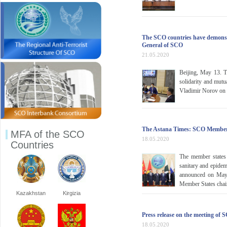
The SCO countries have demonstra
General of SCO
21.05.2020
Beijing, May 13. T
solidarity and mutu
Vladimir Norov on
The Astana Times: SCO Member St
MFA of the SCO
18.05.2020
Countries
The member states 
sanitary and epidem
announced on May 1
Member States chair
Kazakhstan
Kirgizia
Press release on the meeting of 
18.05.2020