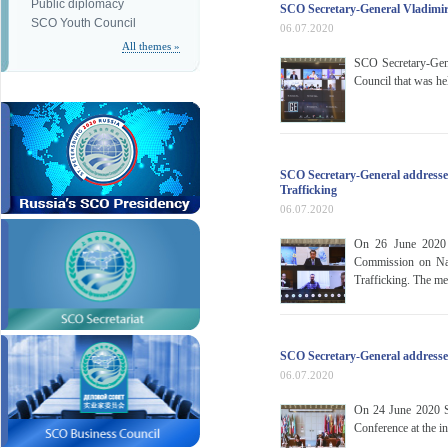
Public diplomacy
SCO Secretary-General Vladimir 
SCO Youth Council
06.07.2020
All themes »
SCO Secretary-Gene
Council that was he
SCO Secretary-General addresses 
Trafficking
06.07.2020
On 26 June 2020 
Commission on Narc
Trafficking. The me
SCO Secretary-General address
06.07.2020
On 24 June 2020 S
Conference at the i