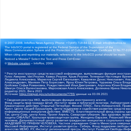
© 2007-2008, InfoRos News Agency. Phone: +7(495) 718-84-11, E-mail: info@infoshos.ru
The InfoSCO portal is registered at the Federal Service of the Supervision of the
Mass Communication Sphere and the Protection of Cultural Heritage. Certificate El No.77-3164
When citing and reprinting our materials, reference to the InfoSCO portal should be made.
Noticed a Mistake? Select the Text and Press Ctrl+Enter
©
Website creation
– InfoRos, 2008
* Реестр иностранных средств массовой информации, выполняющих функции иностранн
Голос Америки, Idel.Реалии, Кавказ.Реалии, Крым.Реалии, Телеканал Настоящее Время
Людмила Алексеевна, Маркелов Сергей Евгеньевич, Камалягин Денис Николаевич, Апах
Александрович, Маняхин Петр Борисович, Ярош Юлия Петровна, Чуракова Ольга Влади
Гройсман Софья Романовна, Рождественский Илья Дмитриевич, Апухтина Юлия Владимир
Шмагун Олеся Валентиновна, Мароховская Алеся Алексеевна, Долинина Ирина Никола
редактор 2021, Вега 2021
Источник:
https://minjust.gov.ru/ru/documents/7755/
данные на
03.09.2021
* Сведения реестра НКО, выполняющих функции иностранного агента:
Фонд защиты прав граждан Штаб, Институт права и публичной политики, Лаборатория
Гуманитарное действие, Открытый Петербург, Феникс ПЛЮС, Лига Избирателей, Правов
Крест, Центр Хасдей Ерушалаим, Центр поддержки и содействия развитию средств мас
информационных инициатив Действие, ВМЕСТЕ, Благотворительный фонд охраны здоров
Так, центр Сова, центр Анна, Проект Апрель, Самарская губерния, Эра здоровья, пр
защиты СИБАЛЬТ, Уральская правозащитная группа, Женщины Евразии, Рязанский Мемо
человека, Дальневосточный центр развития гражданских инициатив и социального пар
АКАДЕМИЯ ПО ПРАВАМ ЧЕЛОВЕКА, Частное учреждение Совета Министров северных стр
Массовой Информации, Институт развития прессы - Сибирь, Фонд поддержки свободы 
агентство МЕМО. РУ, Институт региональной прессы, Институт Развития Свободы Инф