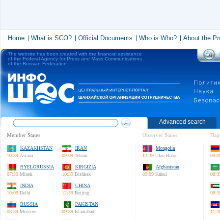
Home
What is SCO?
Official Documents
Who is Who?
About the Pr
The website has been created with the financial assistance
of the Federal Agency for Press and Mass Communications
of the Russian Federation
Advanced search
Member States:
Observer States:
Пар
KAZAKHSTAN
IRAN
Mongolia
10:39
Astana
09:09
Tehran
12:39
Ulan-Bator
09:0
BYELORUSSIA
KIRGIZIA
Afghanistan
07:39
Minsk
10:39
Bishkek
09:09
Kabul
08:3
INDIA
CHINA
10:09
Delhi
12:39
Beijing
08:3
RUSSIA
PAKISTAN
08:39
Moscow
09:39
Islamabad
11:3