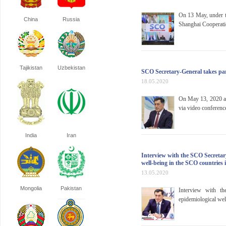
On 13 May, under th
China
Russia
Shanghai Cooperati
Tajikistan
Uzbekistan
SCO Secretary-General takes part
18.05.2020
On May 13, 2020 an
via video conferenc
India
Iran
Interview with the SCO Secretary
well-being in the SCO countries 
13.05.2020
Mongolia
Pakistan
Interview with th
epidemiological wel