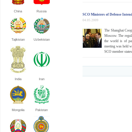
China
Russia
SCO Ministers of Defense Inten
04.05.2009
The Shanghai Coope
Moscow. The regular
Tajikistan
Uzbekistan
the world is of pa
meeting was held wi
SCO member states 
India
Iran
Mongolia
Pakistan