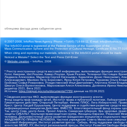
облицовка фасада дома сайдингом цена
© 2007-2008, InfoRos News Agency. Phone: +7(495) 718-84-11, E-mail: info@infoshos.ru
The InfoSCO portal is registered at the Federal Service of the Supervision of the
Mass Communication Sphere and the Protection of Cultural Heritage. Certificate El No.77-3164
When citing and reprinting our materials, reference to the InfoSCO portal should be made.
Noticed a Mistake? Select the Text and Press Ctrl+Enter
©
Website creation
– InfoRos, 2008
* Реестр иностранных средств массовой информации, выполняющих функции иностранн
Голос Америки, Idel.Реалии, Кавказ.Реалии, Крым.Реалии, Телеканал Настоящее Время
Людмила Алексеевна, Маркелов Сергей Евгеньевич, Камалягин Денис Николаевич, Апах
Александрович, Маняхин Петр Борисович, Ярош Юлия Петровна, Чуракова Ольга Влади
Гройсман Софья Романовна, Рождественский Илья Дмитриевич, Апухтина Юлия Владимир
Шмагун Олеся Валентиновна, Мароховская Алеся Алексеевна, Долинина Ирина Никола
редактор 2021, Вега 2021
Источник:
https://minjust.gov.ru/ru/documents/7755/
данные на
03.09.2021
* Сведения реестра НКО, выполняющих функции иностранного агента:
Фонд защиты прав граждан Штаб, Институт права и публичной политики, Лаборатория
Гуманитарное действие, Открытый Петербург, Феникс ПЛЮС, Лига Избирателей, Правов
Крест, Центр Хасдей Ерушалаим, Центр поддержки и содействия развитию средств мас
информационных инициатив Действие, ВМЕСТЕ, Благотворительный фонд охраны здоров
Так, центр Сова, центр Анна, Проект Апрель, Самарская губерния, Эра здоровья, пр
защиты СИБАЛЬТ, Уральская правозащитная группа, Женщины Евразии, Рязанский Мемо
человека, Дальневосточный центр развития гражданских инициатив и социального пар
АКАДЕМИЯ ПО ПРАВАМ ЧЕЛОВЕКА, Частное учреждение Совета Министров северных стр
Массовой Информации, Институт развития прессы - Сибирь, Фонд поддержки свободы 
агентство МЕМО. РУ, Институт региональной прессы, Институт Развития Свободы Инф