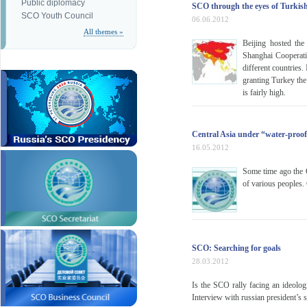
Public diplomacy
SCO through the eyes of Turkish
SCO Youth Council
06.06.2012
All themes »
Beijing hosted the
Shanghai Cooperati
different countries.
granting Turkey the 
is fairly high.
Central Asia under “water-proo
16.05.2012
Some time ago the C
of various peoples.
SCO: Searching for goals
28.03.2012
Is the SCO rally facing an ideologi
Interview with russian president’s 