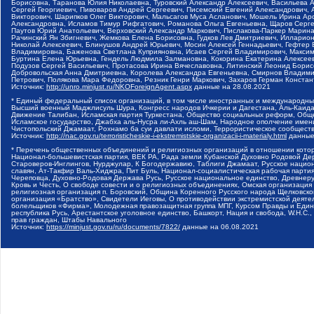
Борисовна, Таранова Юлия Николаевна, Туровский Александр Алексеевич, Васильева 
Сергей Георгиевич, Пивоваров Андрей Сергеевич, Писемский Евгений Александрович,
Викторович, Шарипков Олег Викторович, Мальсагов Муса Асланович, Мошель Ирина Ар
Александровна, Исламов Тимур Рифгатович, Романова Ольга Евгеньевна, Щаров Серг
Паутов Юрий Анатольевич, Верховский Александр Маркович, Пислакова-Паркер Марина
Рачинский Ян Збигневич, Жемкова Елена Борисовна, Гудков Лев Дмитриевич, Иллари
Николай Алексеевич, Блинушов Андрей Юрьевич, Мосин Алексей Геннадьевич, Гефтер
Владимировна, Баженова Светлана Куприяновна, Исаев Сергей Владимирович, Максим
Буртина Елена Юрьевна, Гендель Людмила Залмановна, Кокорина Екатерина Алексеев
Подузов Сергей Васильевич, Протасова Ирина Вячеславовна, Литинский Леонид Борис
Добровольская Анна Дмитриевна, Королева Александра Евгеньевна, Смирнов Владими
Петрович, Полякова Мара Федоровна, Резник Генри Маркович, Захаров Герман Конста
Источник:
http://unro.minjust.ru/NKOForeignAgent.aspx
данные на
28.08.2021
* Единый федеральный список организаций, в том числе иностранных и международны
Высший военный Маджлисуль Шура, Конгресс народов Ичкерии и Дагестана, Аль-Каида, 
Движение Талибан, Исламская партия Туркестана, Общество социальных реформ, Общес
Исламское государство, Джабха аль-Нусра ли-Ахль аш-Шам, Народное ополчение имен
Чистопольский Джамаат, Рохнамо ба суи давлати исломи, Террористическое сообщест
Источник:
http://nac.gov.ru/terroristicheskie-i-ekstremistskie-organizacii-i-materialy.html
данные
* Перечень общественных объединений и религиозных организаций в отношении котор
Национал-большевистская партия, ВЕК РА, Рада земли Кубанской Духовно Родовой Де
Староверов-Инглингов, Нурджулар, К Богодержавию, Таблиги Джамаат, Русское наци
славян, Ат-Такфир Валь-Хиджра, Пит Буль, Национал-социалистическая рабочая парт
Череповца, Духовно-Родовая Держава Русь, Русское национальное единство, Древнер
Кровь и Честь, О свободе совести и о религиозных объединениях, Омская организаци
религиозная организация п. Боровский, Община Коренного Русского народа Щелковског
организация «Братство», Свидетели Иеговы, О противодействии экстремистской деяте
болельщиков «Фирма», Молодежная правозащитная группа МПГ, Курсом Правды и Единен
республика Русь, Арестантское уголовное единство, Башкорт, Нация и свобода, W.H.С
прав граждан, Штабы Навального
Источник:
https://minjust.gov.ru/ru/documents/7822/
данные на
06.08.2021