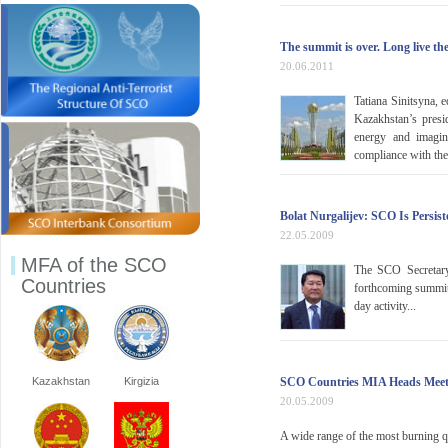
The summit is over. Long live th
20.06.2011
Tatiana Sinitsyna,
Kazakhstan’s presi
energy and imagina
compliance with the
Bolat Nurgalijev: SCO Is Persist
22.05.2009
MFA of the SCO
The SCO Secretary
Countries
forthcoming summit 
day activity...
Kazakhstan
Kirgizia
SCO Countries MIA Heads Meeti
20.05.2009
A wide range of the most burning qu