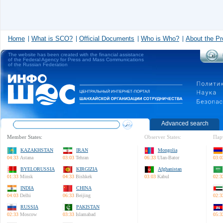
Home
What is SCO?
Official Documents
Who is Who?
About the Pr
The website has been created with the financial assistance
of the Federal Agency for Press and Mass Communications
of the Russian Federation
Advanced search
Member States:
Observer States:
Пар
KAZAKHSTAN
IRAN
Mongolia
04:33
Astana
03:03
Tehran
06:33
Ulan-Bator
03:0
BYELORUSSIA
KIRGIZIA
Afghanistan
01:33
Minsk
04:33
Bishkek
03:03
Kabul
02:3
INDIA
CHINA
04:03
Delhi
06:33
Beijing
02:3
RUSSIA
PAKISTAN
02:33
Moscow
03:33
Islamabad
05:3