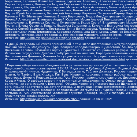
Борисовна, Таранова Юлия Николаевна, Туровский Александр Алексеевич, Васильева 
Сергей Георгиевич, Пивоваров Андрей Сергеевич, Писемский Евгений Александрович,
Викторович, Шарипков Олег Викторович, Мальсагов Муса Асланович, Мошель Ирина Ар
Александровна, Исламов Тимур Рифгатович, Романова Ольга Евгеньевна, Щаров Серг
Паутов Юрий Анатольевич, Верховский Александр Маркович, Пислакова-Паркер Марина
Рачинский Ян Збигневич, Жемкова Елена Борисовна, Гудков Лев Дмитриевич, Иллари
Николай Алексеевич, Блинушов Андрей Юрьевич, Мосин Алексей Геннадьевич, Гефтер
Владимировна, Баженова Светлана Куприяновна, Исаев Сергей Владимирович, Максим
Буртина Елена Юрьевна, Гендель Людмила Залмановна, Кокорина Екатерина Алексеев
Подузов Сергей Васильевич, Протасова Ирина Вячеславовна, Литинский Леонид Борис
Добровольская Анна Дмитриевна, Королева Александра Евгеньевна, Смирнов Владими
Петрович, Полякова Мара Федоровна, Резник Генри Маркович, Захаров Герман Конста
Источник:
http://unro.minjust.ru/NKOForeignAgent.aspx
данные на
28.08.2021
* Единый федеральный список организаций, в том числе иностранных и международны
Высший военный Маджлисуль Шура, Конгресс народов Ичкерии и Дагестана, Аль-Каида, 
Движение Талибан, Исламская партия Туркестана, Общество социальных реформ, Общес
Исламское государство, Джабха аль-Нусра ли-Ахль аш-Шам, Народное ополчение имен
Чистопольский Джамаат, Рохнамо ба суи давлати исломи, Террористическое сообщест
Источник:
http://nac.gov.ru/terroristicheskie-i-ekstremistskie-organizacii-i-materialy.html
данные
* Перечень общественных объединений и религиозных организаций в отношении котор
Национал-большевистская партия, ВЕК РА, Рада земли Кубанской Духовно Родовой Де
Староверов-Инглингов, Нурджулар, К Богодержавию, Таблиги Джамаат, Русское наци
славян, Ат-Такфир Валь-Хиджра, Пит Буль, Национал-социалистическая рабочая парт
Череповца, Духовно-Родовая Держава Русь, Русское национальное единство, Древнер
Кровь и Честь, О свободе совести и о религиозных объединениях, Омская организаци
религиозная организация п. Боровский, Община Коренного Русского народа Щелковског
организация «Братство», Свидетели Иеговы, О противодействии экстремистской деяте
болельщиков «Фирма», Молодежная правозащитная группа МПГ, Курсом Правды и Единен
республика Русь, Арестантское уголовное единство, Башкорт, Нация и свобода, W.H.С
прав граждан, Штабы Навального
Источник:
https://minjust.gov.ru/ru/documents/7822/
данные на
06.08.2021