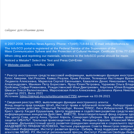
сайдинг для обшивки дома
© 2007-2008, InfoRos News Agency. Phone: +7(495) 718-84-11, E-mail: info@infoshos.ru
The InfoSCO portal is registered at the Federal Service of the Supervision of the
Mass Communication Sphere and the Protection of Cultural Heritage. Certificate El No.77-3164
When citing and reprinting our materials, reference to the InfoSCO portal should be made.
Noticed a Mistake? Select the Text and Press Ctrl+Enter
©
Website creation
– InfoRos, 2008
* Реестр иностранных средств массовой информации, выполняющих функции иностранн
Голос Америки, Idel.Реалии, Кавказ.Реалии, Крым.Реалии, Телеканал Настоящее Время
Людмила Алексеевна, Маркелов Сергей Евгеньевич, Камалягин Денис Николаевич, Апах
Александрович, Маняхин Петр Борисович, Ярош Юлия Петровна, Чуракова Ольга Влади
Гройсман Софья Романовна, Рождественский Илья Дмитриевич, Апухтина Юлия Владимир
Шмагун Олеся Валентиновна, Мароховская Алеся Алексеевна, Долинина Ирина Никола
редактор 2021, Вега 2021
Источник:
https://minjust.gov.ru/ru/documents/7755/
данные на
03.09.2021
* Сведения реестра НКО, выполняющих функции иностранного агента:
Фонд защиты прав граждан Штаб, Институт права и публичной политики, Лаборатория
Гуманитарное действие, Открытый Петербург, Феникс ПЛЮС, Лига Избирателей, Правов
Крест, Центр Хасдей Ерушалаим, Центр поддержки и содействия развитию средств мас
информационных инициатив Действие, ВМЕСТЕ, Благотворительный фонд охраны здоров
Так, центр Сова, центр Анна, Проект Апрель, Самарская губерния, Эра здоровья, пр
защиты СИБАЛЬТ, Уральская правозащитная группа, Женщины Евразии, Рязанский Мемо
человека, Дальневосточный центр развития гражданских инициатив и социального пар
АКАДЕМИЯ ПО ПРАВАМ ЧЕЛОВЕКА, Частное учреждение Совета Министров северных стр
Массовой Информации, Институт развития прессы - Сибирь, Фонд поддержки свободы 
агентство МЕМО. РУ, Институт региональной прессы, Институт Развития Свободы Инф