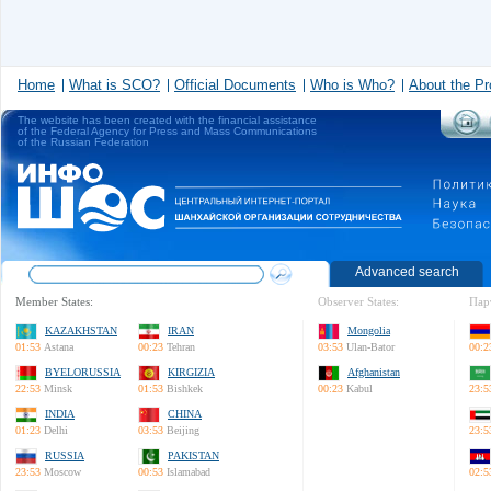
Home
What is SCO?
Official Documents
Who is Who?
About the Pr
The website has been created with the financial assistance
of the Federal Agency for Press and Mass Communications
of the Russian Federation
Advanced search
Member States:
Observer States:
Пар
KAZAKHSTAN
IRAN
Mongolia
01:53
Astana
00:23
Tehran
03:53
Ulan-Bator
00:2
BYELORUSSIA
KIRGIZIA
Afghanistan
22:53
Minsk
01:53
Bishkek
00:23
Kabul
23:5
INDIA
CHINA
01:23
Delhi
03:53
Beijing
23:5
RUSSIA
PAKISTAN
23:53
Moscow
00:53
Islamabad
02:5