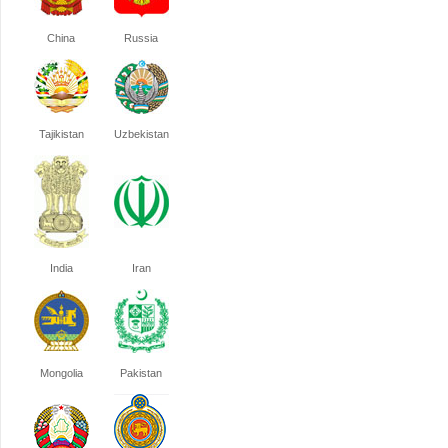
China
Russia
Tajikistan
Uzbekistan
India
Iran
Mongolia
Pakistan