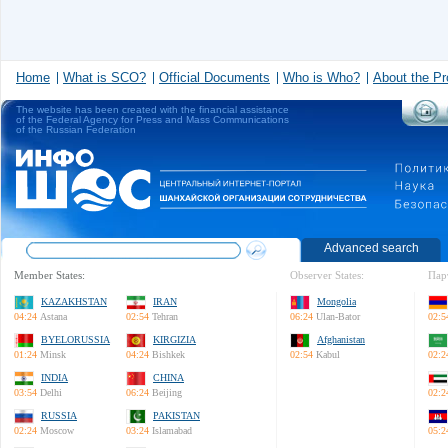
Home
What is SCO?
Official Documents
Who is Who?
About the Pr
The website has been created with the financial assistance
of the Federal Agency for Press and Mass Communications
of the Russian Federation
Advanced search
Member States:
Observer States:
Пар
KAZAKHSTAN
IRAN
Mongolia
04:24
Astana
02:54
Tehran
06:24
Ulan-Bator
02:5
BYELORUSSIA
KIRGIZIA
Afghanistan
01:24
Minsk
04:24
Bishkek
02:54
Kabul
02:2
INDIA
CHINA
03:54
Delhi
06:24
Beijing
02:2
RUSSIA
PAKISTAN
02:24
Moscow
03:24
Islamabad
05:2