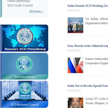
Public diplomacy
SCO Youth Council
India Attends SCO Working Grou
25.02.2020
All themes »
An Indian officia
Organisation held i
Iran, Russia review bilateral co
25.02.2020
Iranian Ambassador
Cooperation Organ
India Not to Revoke Special Sta
20.02.2020
Article 371 of the I
Assam, Manipur, An