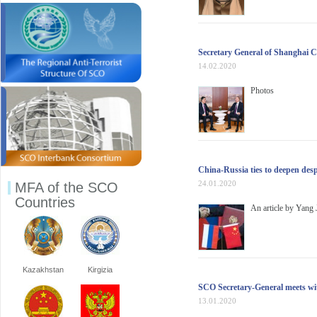
Secretary General of Shanghai C
14.02.2020
Photos
China-Russia ties to deepen des
24.01.2020
MFA of the SCO
Countries
An article by Yang 
Kazakhstan
Kirgizia
SCO Secretary-General meets w
13.01.2020