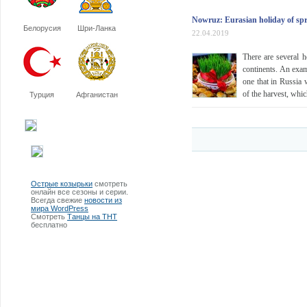
Nowruz: Eurasian holiday of sp
Белорусия
Шри-Ланка
22.04.2019
There are several 
continents. An exam
one that in Russia w
of the harvest, whi
Турция
Афганистан
Острые козырьки
смотреть
онлайн все сезоны и серии.
Всегда свежие
новости из
мира WordPress
Смотреть
Танцы на ТНТ
бесплатно