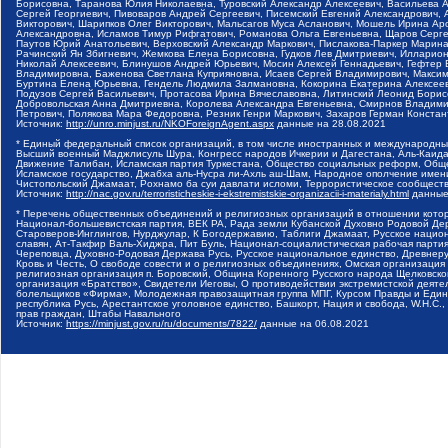
Борисовна, Таранова Юлия Николаевна, Туровский Александр Алексеевич, Васильева 
Сергей Георгиевич, Пивоваров Андрей Сергеевич, Писемский Евгений Александрович,
Викторович, Шарипков Олег Викторович, Мальсагов Муса Асланович, Мошель Ирина Ар
Александровна, Исламов Тимур Рифгатович, Романова Ольга Евгеньевна, Щаров Серг
Паутов Юрий Анатольевич, Верховский Александр Маркович, Пислакова-Паркер Марина
Рачинский Ян Збигневич, Жемкова Елена Борисовна, Гудков Лев Дмитриевич, Иллари
Николай Алексеевич, Блинушов Андрей Юрьевич, Мосин Алексей Геннадьевич, Гефтер
Владимировна, Баженова Светлана Куприяновна, Исаев Сергей Владимирович, Максим
Буртина Елена Юрьевна, Гендель Людмила Залмановна, Кокорина Екатерина Алексеев
Подузов Сергей Васильевич, Протасова Ирина Вячеславовна, Литинский Леонид Борис
Добровольская Анна Дмитриевна, Королева Александра Евгеньевна, Смирнов Владими
Петрович, Полякова Мара Федоровна, Резник Генри Маркович, Захаров Герман Конста
Источник:
http://unro.minjust.ru/NKOForeignAgent.aspx
данные на
28.08.2021
* Единый федеральный список организаций, в том числе иностранных и международны
Высший военный Маджлисуль Шура, Конгресс народов Ичкерии и Дагестана, Аль-Каида, 
Движение Талибан, Исламская партия Туркестана, Общество социальных реформ, Общес
Исламское государство, Джабха аль-Нусра ли-Ахль аш-Шам, Народное ополчение имен
Чистопольский Джамаат, Рохнамо ба суи давлати исломи, Террористическое сообщест
Источник:
http://nac.gov.ru/terroristicheskie-i-ekstremistskie-organizacii-i-materialy.html
данные
* Перечень общественных объединений и религиозных организаций в отношении котор
Национал-большевистская партия, ВЕК РА, Рада земли Кубанской Духовно Родовой Де
Староверов-Инглингов, Нурджулар, К Богодержавию, Таблиги Джамаат, Русское наци
славян, Ат-Такфир Валь-Хиджра, Пит Буль, Национал-социалистическая рабочая парт
Череповца, Духовно-Родовая Держава Русь, Русское национальное единство, Древнер
Кровь и Честь, О свободе совести и о религиозных объединениях, Омская организаци
религиозная организация п. Боровский, Община Коренного Русского народа Щелковског
организация «Братство», Свидетели Иеговы, О противодействии экстремистской деяте
болельщиков «Фирма», Молодежная правозащитная группа МПГ, Курсом Правды и Единен
республика Русь, Арестантское уголовное единство, Башкорт, Нация и свобода, W.H.С
прав граждан, Штабы Навального
Источник:
https://minjust.gov.ru/ru/documents/7822/
данные на
06.08.2021