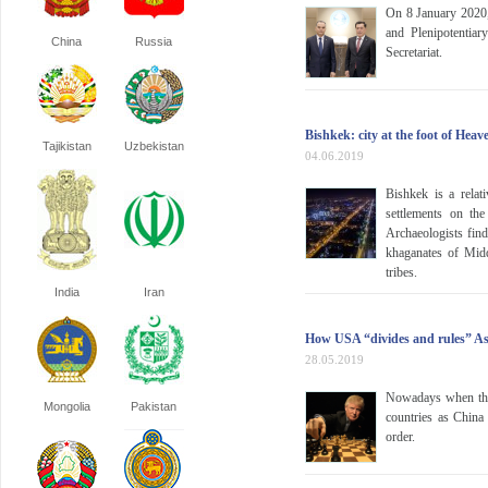
On 8 January 2020,
and Plenipotentia
China
Russia
Secretariat.
Bishkek: city at the foot of Hea
Tajikistan
Uzbekistan
04.06.2019
Bishkek is a relati
settlements on th
Archaeologists find
khaganates of Midd
tribes.
India
Iran
How USA “divides and rules” As
28.05.2019
Nowadays when the 
Mongolia
Pakistan
countries as China
order.