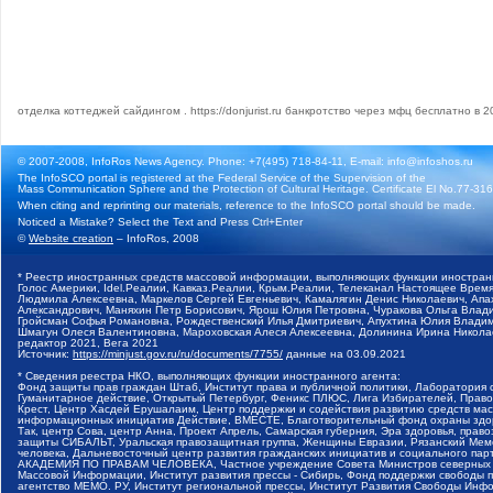
отделка коттеджей сайдингом
.
https://donjurist.ru
банкротство через мфц бесплатно в 2
© 2007-2008, InfoRos News Agency. Phone: +7(495) 718-84-11, E-mail: info@infoshos.ru
The InfoSCO portal is registered at the Federal Service of the Supervision of the
Mass Communication Sphere and the Protection of Cultural Heritage. Certificate El No.77-3164
When citing and reprinting our materials, reference to the InfoSCO portal should be made.
Noticed a Mistake? Select the Text and Press Ctrl+Enter
©
Website creation
– InfoRos, 2008
* Реестр иностранных средств массовой информации, выполняющих функции иностранн
Голос Америки, Idel.Реалии, Кавказ.Реалии, Крым.Реалии, Телеканал Настоящее Время
Людмила Алексеевна, Маркелов Сергей Евгеньевич, Камалягин Денис Николаевич, Апах
Александрович, Маняхин Петр Борисович, Ярош Юлия Петровна, Чуракова Ольга Влади
Гройсман Софья Романовна, Рождественский Илья Дмитриевич, Апухтина Юлия Владимир
Шмагун Олеся Валентиновна, Мароховская Алеся Алексеевна, Долинина Ирина Никола
редактор 2021, Вега 2021
Источник:
https://minjust.gov.ru/ru/documents/7755/
данные на
03.09.2021
* Сведения реестра НКО, выполняющих функции иностранного агента:
Фонд защиты прав граждан Штаб, Институт права и публичной политики, Лаборатория
Гуманитарное действие, Открытый Петербург, Феникс ПЛЮС, Лига Избирателей, Правов
Крест, Центр Хасдей Ерушалаим, Центр поддержки и содействия развитию средств мас
информационных инициатив Действие, ВМЕСТЕ, Благотворительный фонд охраны здоров
Так, центр Сова, центр Анна, Проект Апрель, Самарская губерния, Эра здоровья, пр
защиты СИБАЛЬТ, Уральская правозащитная группа, Женщины Евразии, Рязанский Мемо
человека, Дальневосточный центр развития гражданских инициатив и социального пар
АКАДЕМИЯ ПО ПРАВАМ ЧЕЛОВЕКА, Частное учреждение Совета Министров северных стр
Массовой Информации, Институт развития прессы - Сибирь, Фонд поддержки свободы 
агентство МЕМО. РУ, Институт региональной прессы, Институт Развития Свободы Инф