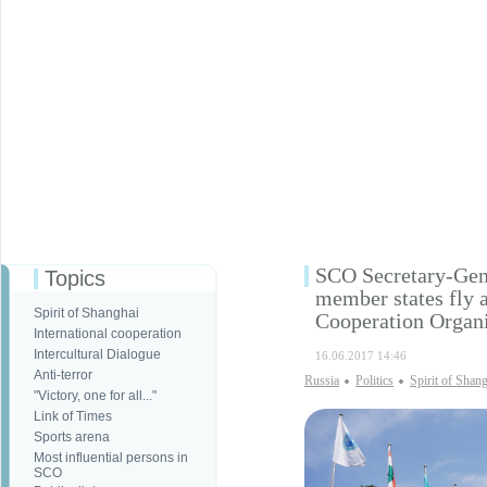
SCO Secretary-Gener
Topics
member states fly 
Spirit of Shanghai
Cooperation Organ
International cooperation
Intercultural Dialogue
16.06.2017 14:46
Anti-terror
Russia
Politics
Spirit of Shan
"Victory, one for all..."
Link of Times
Sports arena
Most influential persons in
SCO