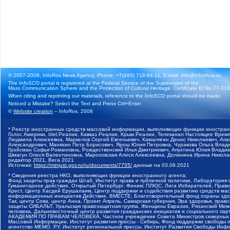
© 2007-2008, InfoRos News Agency. Phone: +7(495) 718-84-11, E-mail: info@infoshos.ru
The InfoSCO portal is registered at the Federal Service of the Supervision of the
Mass Communication Sphere and the Protection of Cultural Heritage. Certificate El No.77-3164
When citing and reprinting our materials, reference to the InfoSCO portal should be made.
Noticed a Mistake? Select the Text and Press Ctrl+Enter
©
Website creation
– InfoRos, 2008
* Реестр иностранных средств массовой информации, выполняющих функции иностранн
Голос Америки, Idel.Реалии, Кавказ.Реалии, Крым.Реалии, Телеканал Настоящее Время
Людмила Алексеевна, Маркелов Сергей Евгеньевич, Камалягин Денис Николаевич, Апах
Александрович, Маняхин Петр Борисович, Ярош Юлия Петровна, Чуракова Ольга Влади
Гройсман Софья Романовна, Рождественский Илья Дмитриевич, Апухтина Юлия Владимир
Шмагун Олеся Валентиновна, Мароховская Алеся Алексеевна, Долинина Ирина Никола
редактор 2021, Вега 2021
Источник:
https://minjust.gov.ru/ru/documents/7755/
данные на
03.09.2021
* Сведения реестра НКО, выполняющих функции иностранного агента:
Фонд защиты прав граждан Штаб, Институт права и публичной политики, Лаборатория
Гуманитарное действие, Открытый Петербург, Феникс ПЛЮС, Лига Избирателей, Правов
Крест, Центр Хасдей Ерушалаим, Центр поддержки и содействия развитию средств мас
информационных инициатив Действие, ВМЕСТЕ, Благотворительный фонд охраны здоров
Так, центр Сова, центр Анна, Проект Апрель, Самарская губерния, Эра здоровья, пр
защиты СИБАЛЬТ, Уральская правозащитная группа, Женщины Евразии, Рязанский Мемо
человека, Дальневосточный центр развития гражданских инициатив и социального пар
АКАДЕМИЯ ПО ПРАВАМ ЧЕЛОВЕКА, Частное учреждение Совета Министров северных стр
Массовой Информации, Институт развития прессы - Сибирь, Фонд поддержки свободы 
агентство МЕМО. РУ, Институт региональной прессы, Институт Развития Свободы Инф