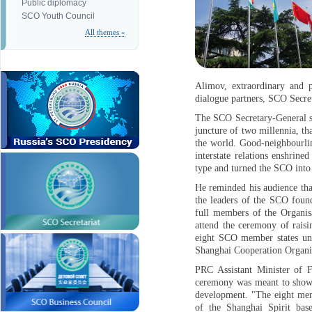
Public diplomacy
SCO Youth Council
All themes »
Alimov, extraordinary and p
dialogue partners, SCO Secreta
The SCO Secretary-General sai
juncture of two millennia, t
the world. Good-neighbourli
interstate relations enshrin
type and turned the SCO into a
He reminded his audience tha
the leaders of the SCO found
full members of the Organi
attend the ceremony of raisin
eight SCO member states uni
Shanghai Cooperation Organis
PRC Assistant Minister of F
ceremony was meant to show e
development. "The eight memb
of the Shanghai Spirit base