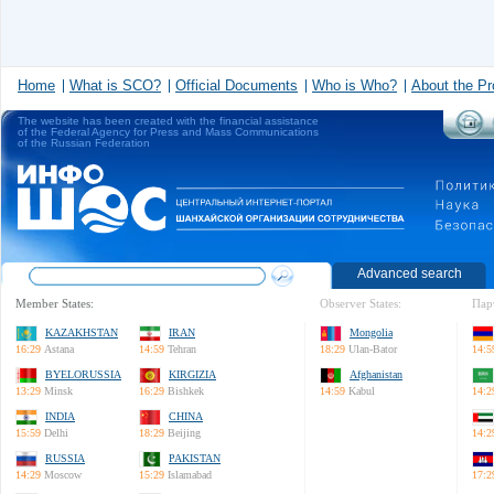
Home
What is SCO?
Official Documents
Who is Who?
About the Pr
The website has been created with the financial assistance
of the Federal Agency for Press and Mass Communications
of the Russian Federation
Advanced search
Member States:
Observer States:
Пар
KAZAKHSTAN
IRAN
Mongolia
16:29
Astana
14:59
Tehran
18:29
Ulan-Bator
14:5
BYELORUSSIA
KIRGIZIA
Afghanistan
13:29
Minsk
16:29
Bishkek
14:59
Kabul
14:2
INDIA
CHINA
15:59
Delhi
18:29
Beijing
14:2
RUSSIA
PAKISTAN
14:29
Moscow
15:29
Islamabad
17:2