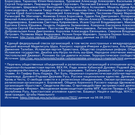
Борисовна, Таранова Юлия Николаевна, Туровский Александр Алексеевич, Васильева 
Сергей Георгиевич, Пивоваров Андрей Сергеевич, Писемский Евгений Александрович,
Викторович, Шарипков Олег Викторович, Мальсагов Муса Асланович, Мошель Ирина Ар
Александровна, Исламов Тимур Рифгатович, Романова Ольга Евгеньевна, Щаров Серг
Паутов Юрий Анатольевич, Верховский Александр Маркович, Пислакова-Паркер Марина
Рачинский Ян Збигневич, Жемкова Елена Борисовна, Гудков Лев Дмитриевич, Иллари
Николай Алексеевич, Блинушов Андрей Юрьевич, Мосин Алексей Геннадьевич, Гефтер
Владимировна, Баженова Светлана Куприяновна, Исаев Сергей Владимирович, Максим
Буртина Елена Юрьевна, Гендель Людмила Залмановна, Кокорина Екатерина Алексеев
Подузов Сергей Васильевич, Протасова Ирина Вячеславовна, Литинский Леонид Борис
Добровольская Анна Дмитриевна, Королева Александра Евгеньевна, Смирнов Владими
Петрович, Полякова Мара Федоровна, Резник Генри Маркович, Захаров Герман Конста
Источник:
http://unro.minjust.ru/NKOForeignAgent.aspx
данные на
28.08.2021
* Единый федеральный список организаций, в том числе иностранных и международны
Высший военный Маджлисуль Шура, Конгресс народов Ичкерии и Дагестана, Аль-Каида, 
Движение Талибан, Исламская партия Туркестана, Общество социальных реформ, Общес
Исламское государство, Джабха аль-Нусра ли-Ахль аш-Шам, Народное ополчение имен
Чистопольский Джамаат, Рохнамо ба суи давлати исломи, Террористическое сообщест
Источник:
http://nac.gov.ru/terroristicheskie-i-ekstremistskie-organizacii-i-materialy.html
данные
* Перечень общественных объединений и религиозных организаций в отношении котор
Национал-большевистская партия, ВЕК РА, Рада земли Кубанской Духовно Родовой Де
Староверов-Инглингов, Нурджулар, К Богодержавию, Таблиги Джамаат, Русское наци
славян, Ат-Такфир Валь-Хиджра, Пит Буль, Национал-социалистическая рабочая парт
Череповца, Духовно-Родовая Держава Русь, Русское национальное единство, Древнер
Кровь и Честь, О свободе совести и о религиозных объединениях, Омская организаци
религиозная организация п. Боровский, Община Коренного Русского народа Щелковског
организация «Братство», Свидетели Иеговы, О противодействии экстремистской деяте
болельщиков «Фирма», Молодежная правозащитная группа МПГ, Курсом Правды и Единен
республика Русь, Арестантское уголовное единство, Башкорт, Нация и свобода, W.H.С
прав граждан, Штабы Навального
Источник:
https://minjust.gov.ru/ru/documents/7822/
данные на
06.08.2021