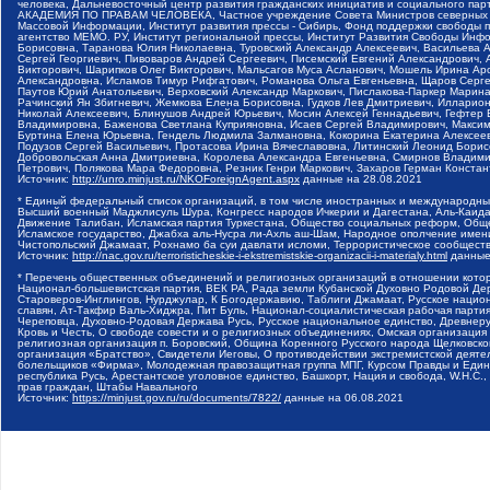
человека, Дальневосточный центр развития гражданских инициатив и социального пар
АКАДЕМИЯ ПО ПРАВАМ ЧЕЛОВЕКА, Частное учреждение Совета Министров северных стр
Массовой Информации, Институт развития прессы - Сибирь, Фонд поддержки свободы 
агентство МЕМО. РУ, Институт региональной прессы, Институт Развития Свободы Инф
Борисовна, Таранова Юлия Николаевна, Туровский Александр Алексеевич, Васильева 
Сергей Георгиевич, Пивоваров Андрей Сергеевич, Писемский Евгений Александрович,
Викторович, Шарипков Олег Викторович, Мальсагов Муса Асланович, Мошель Ирина Ар
Александровна, Исламов Тимур Рифгатович, Романова Ольга Евгеньевна, Щаров Серг
Паутов Юрий Анатольевич, Верховский Александр Маркович, Пислакова-Паркер Марина
Рачинский Ян Збигневич, Жемкова Елена Борисовна, Гудков Лев Дмитриевич, Иллари
Николай Алексеевич, Блинушов Андрей Юрьевич, Мосин Алексей Геннадьевич, Гефтер
Владимировна, Баженова Светлана Куприяновна, Исаев Сергей Владимирович, Максим
Буртина Елена Юрьевна, Гендель Людмила Залмановна, Кокорина Екатерина Алексеев
Подузов Сергей Васильевич, Протасова Ирина Вячеславовна, Литинский Леонид Борис
Добровольская Анна Дмитриевна, Королева Александра Евгеньевна, Смирнов Владими
Петрович, Полякова Мара Федоровна, Резник Генри Маркович, Захаров Герман Конста
Источник:
http://unro.minjust.ru/NKOForeignAgent.aspx
данные на
28.08.2021
* Единый федеральный список организаций, в том числе иностранных и международны
Высший военный Маджлисуль Шура, Конгресс народов Ичкерии и Дагестана, Аль-Каида, 
Движение Талибан, Исламская партия Туркестана, Общество социальных реформ, Общес
Исламское государство, Джабха аль-Нусра ли-Ахль аш-Шам, Народное ополчение имен
Чистопольский Джамаат, Рохнамо ба суи давлати исломи, Террористическое сообщест
Источник:
http://nac.gov.ru/terroristicheskie-i-ekstremistskie-organizacii-i-materialy.html
данные
* Перечень общественных объединений и религиозных организаций в отношении котор
Национал-большевистская партия, ВЕК РА, Рада земли Кубанской Духовно Родовой Де
Староверов-Инглингов, Нурджулар, К Богодержавию, Таблиги Джамаат, Русское наци
славян, Ат-Такфир Валь-Хиджра, Пит Буль, Национал-социалистическая рабочая парт
Череповца, Духовно-Родовая Держава Русь, Русское национальное единство, Древнер
Кровь и Честь, О свободе совести и о религиозных объединениях, Омская организаци
религиозная организация п. Боровский, Община Коренного Русского народа Щелковског
организация «Братство», Свидетели Иеговы, О противодействии экстремистской деяте
болельщиков «Фирма», Молодежная правозащитная группа МПГ, Курсом Правды и Единен
республика Русь, Арестантское уголовное единство, Башкорт, Нация и свобода, W.H.С
прав граждан, Штабы Навального
Источник:
https://minjust.gov.ru/ru/documents/7822/
данные на
06.08.2021