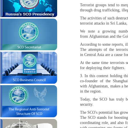
Terrorist groups tend to merg
through drug trafficking, ill
The activities of such destruc
terrorist attacks in Sri Lanka
We note a growing number
from Afghanistan and the Gol
According to some reports, il
The attempts of the terroris
in Central Asia are a cause fo
At the same time terrorists s
for deploying their fighters.
3. In this context holding th
co-founder of the Shanghai
with Afghanistan, makes a hef
in the region.
Today, the SCO has truly be
security.
The SCO's potential has grow
The SCO stands for boosting e
coordinating role, and also 
with countering any forms of 