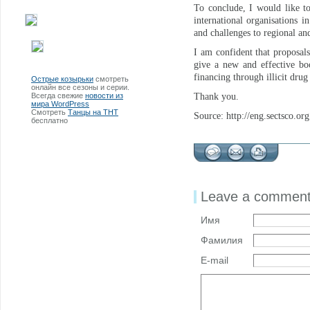
To conclude, I would like to
international organisations i
and challenges to regional and
I am confident that proposals
give a new and effective boo
financing through illicit drug
Острые козырьки
смотреть
онлайн все сезоны и серии.
Всегда свежие
новости из
Thank you.
мира WordPress
Смотреть
Танцы на ТНТ
Source: http://eng.sectsco.org
бесплатно
Leave a commen
Имя
Фамилия
E-mail