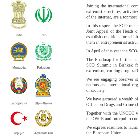
Joining the international co
extremist structures, activit
of the internet, are a topmost 
In this respect the SCO membe
Joint Appeal of the Heads o
India
Iran
establish conditions for self-
them in entrepreneurial activi
In April of this year the SCO
The Roadmap for further act
SCO Summit in Bishkek for 
Mongolia
Pakistan
extremism, curbing drug traff
We see engaging observer st
nations and international or
of security.
We have garnered a wealth of
Белорусия
Шри-Ланка
Office on Drugs and Crime (U
Together with the UNODC we 
the OSCE and Interpol to comb
We express readiness to laun
the European Union.
Турция
Афганистан