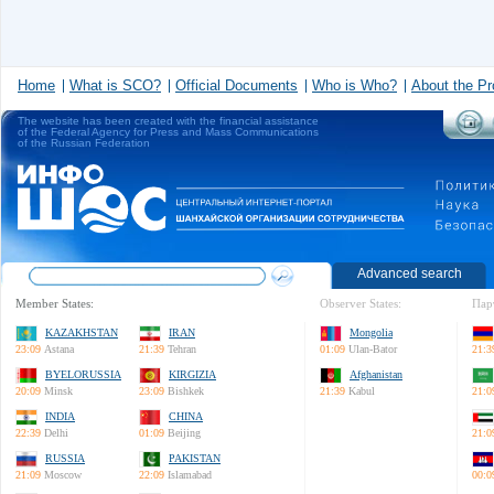
Home
What is SCO?
Official Documents
Who is Who?
About the Pr
The website has been created with the financial assistance
of the Federal Agency for Press and Mass Communications
of the Russian Federation
Advanced search
Member States:
Observer States:
Пар
KAZAKHSTAN
IRAN
Mongolia
23:09
Astana
21:39
Tehran
01:09
Ulan-Bator
21:3
BYELORUSSIA
KIRGIZIA
Afghanistan
20:09
Minsk
23:09
Bishkek
21:39
Kabul
21:0
INDIA
CHINA
22:39
Delhi
01:09
Beijing
21:0
RUSSIA
PAKISTAN
21:09
Moscow
22:09
Islamabad
00:0