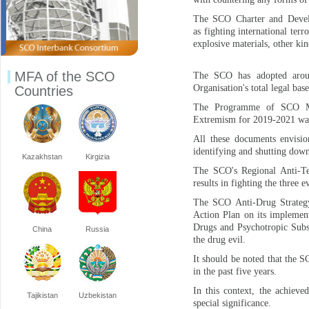
The SCO Charter and Develop
as fighting international ter
explosive materials, other kin
MFA of the SCO
The SCO has adopted aroun
Organisation's total legal base
Countries
The Programme of SCO Mem
Extremism for 2019-2021 was
All these documents envisio
identifying and shutting down
Kazakhstan
Kirgizia
The SCO's Regional Anti-Terr
results in fighting the three 
The SCO Anti-Drug Strategy
Action Plan on its implemen
Drugs and Psychotropic Subst
China
Russia
the drug evil.
It should be noted that the S
in the past five years.
In this context, the achiev
Tajikistan
Uzbekistan
special significance.