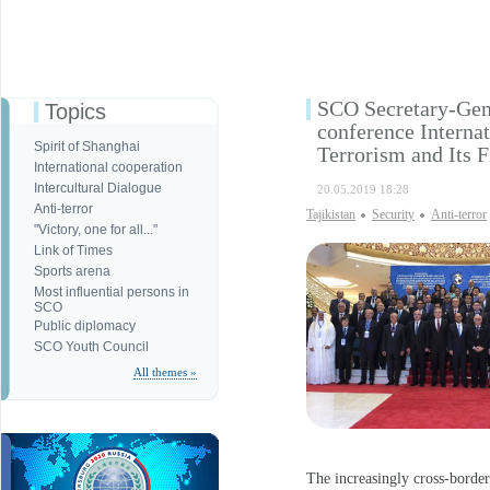
SCO Secretary-Gener
Topics
conference Interna
Spirit of Shanghai
Terrorism and Its 
International cooperation
Intercultural Dialogue
20.05.2019 18:28
Anti-terror
Tajikistan
Security
Anti-terror
"Victory, one for all..."
Link of Times
Sports arena
Most influential persons in
SCO
Public diplomacy
SCO Youth Council
All themes »
The increasingly cross-border