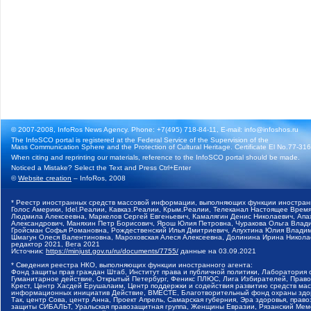
© 2007-2008, InfoRos News Agency. Phone: +7(495) 718-84-11, E-mail: info@infoshos.ru
The InfoSCO portal is registered at the Federal Service of the Supervision of the
Mass Communication Sphere and the Protection of Cultural Heritage. Certificate El No.77-3164
When citing and reprinting our materials, reference to the InfoSCO portal should be made.
Noticed a Mistake? Select the Text and Press Ctrl+Enter
©
Website creation
– InfoRos, 2008
* Реестр иностранных средств массовой информации, выполняющих функции иностранн
Голос Америки, Idel.Реалии, Кавказ.Реалии, Крым.Реалии, Телеканал Настоящее Время
Людмила Алексеевна, Маркелов Сергей Евгеньевич, Камалягин Денис Николаевич, Апах
Александрович, Маняхин Петр Борисович, Ярош Юлия Петровна, Чуракова Ольга Влади
Гройсман Софья Романовна, Рождественский Илья Дмитриевич, Апухтина Юлия Владимир
Шмагун Олеся Валентиновна, Мароховская Алеся Алексеевна, Долинина Ирина Никола
редактор 2021, Вега 2021
Источник:
https://minjust.gov.ru/ru/documents/7755/
данные на
03.09.2021
* Сведения реестра НКО, выполняющих функции иностранного агента:
Фонд защиты прав граждан Штаб, Институт права и публичной политики, Лаборатория
Гуманитарное действие, Открытый Петербург, Феникс ПЛЮС, Лига Избирателей, Правов
Крест, Центр Хасдей Ерушалаим, Центр поддержки и содействия развитию средств мас
информационных инициатив Действие, ВМЕСТЕ, Благотворительный фонд охраны здоров
Так, центр Сова, центр Анна, Проект Апрель, Самарская губерния, Эра здоровья, пр
защиты СИБАЛЬТ, Уральская правозащитная группа, Женщины Евразии, Рязанский Мемо