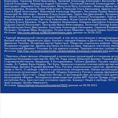
Борисовна, Таранова Юлия Николаевна, Туровский Александр Алексеевич, Васильева 
Сергей Георгиевич, Пивоваров Андрей Сергеевич, Писемский Евгений Александрович,
Викторович, Шарипков Олег Викторович, Мальсагов Муса Асланович, Мошель Ирина Ар
Александровна, Исламов Тимур Рифгатович, Романова Ольга Евгеньевна, Щаров Серг
Паутов Юрий Анатольевич, Верховский Александр Маркович, Пислакова-Паркер Марина
Рачинский Ян Збигневич, Жемкова Елена Борисовна, Гудков Лев Дмитриевич, Иллари
Николай Алексеевич, Блинушов Андрей Юрьевич, Мосин Алексей Геннадьевич, Гефтер
Владимировна, Баженова Светлана Куприяновна, Исаев Сергей Владимирович, Максим
Буртина Елена Юрьевна, Гендель Людмила Залмановна, Кокорина Екатерина Алексеев
Подузов Сергей Васильевич, Протасова Ирина Вячеславовна, Литинский Леонид Борис
Добровольская Анна Дмитриевна, Королева Александра Евгеньевна, Смирнов Владими
Петрович, Полякова Мара Федоровна, Резник Генри Маркович, Захаров Герман Конста
Источник:
http://unro.minjust.ru/NKOForeignAgent.aspx
данные на
28.08.2021
* Единый федеральный список организаций, в том числе иностранных и международны
Высший военный Маджлисуль Шура, Конгресс народов Ичкерии и Дагестана, Аль-Каида, 
Движение Талибан, Исламская партия Туркестана, Общество социальных реформ, Общес
Исламское государство, Джабха аль-Нусра ли-Ахль аш-Шам, Народное ополчение имен
Чистопольский Джамаат, Рохнамо ба суи давлати исломи, Террористическое сообщест
Источник:
http://nac.gov.ru/terroristicheskie-i-ekstremistskie-organizacii-i-materialy.html
данные
* Перечень общественных объединений и религиозных организаций в отношении котор
Национал-большевистская партия, ВЕК РА, Рада земли Кубанской Духовно Родовой Де
Староверов-Инглингов, Нурджулар, К Богодержавию, Таблиги Джамаат, Русское наци
славян, Ат-Такфир Валь-Хиджра, Пит Буль, Национал-социалистическая рабочая парт
Череповца, Духовно-Родовая Держава Русь, Русское национальное единство, Древнер
Кровь и Честь, О свободе совести и о религиозных объединениях, Омская организаци
религиозная организация п. Боровский, Община Коренного Русского народа Щелковског
организация «Братство», Свидетели Иеговы, О противодействии экстремистской деяте
болельщиков «Фирма», Молодежная правозащитная группа МПГ, Курсом Правды и Единен
республика Русь, Арестантское уголовное единство, Башкорт, Нация и свобода, W.H.С
прав граждан, Штабы Навального
Источник:
https://minjust.gov.ru/ru/documents/7822/
данные на
06.08.2021