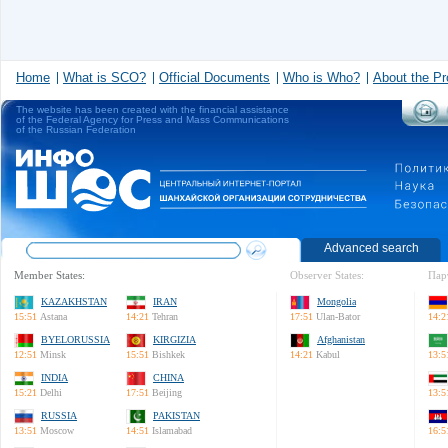
Home
What is SCO?
Official Documents
Who is Who?
About the Pr
The website has been created with the financial assistance
of the Federal Agency for Press and Mass Communications
of the Russian Federation
Advanced search
Member States:
Observer States:
Пар
KAZAKHSTAN
IRAN
Mongolia
15:51
Astana
14:21
Tehran
17:51
Ulan-Bator
14:2
BYELORUSSIA
KIRGIZIA
Afghanistan
12:51
Minsk
15:51
Bishkek
14:21
Kabul
13:5
INDIA
CHINA
15:21
Delhi
17:51
Beijing
13:5
RUSSIA
PAKISTAN
13:51
Moscow
14:51
Islamabad
16:5