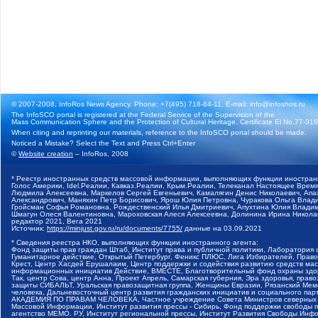
© 2007-2008, InfoRos News Agency. Phone: +7(495) 718-84-11, E-mail: info@infoshos.ru
The InfoSCO portal is registered at the Federal Service of the Supervision of the
Mass Communication Sphere and the Protection of Cultural Heritage. Certificate El No.77-3164
When citing and reprinting our materials, reference to the InfoSCO portal should be made.
Noticed a Mistake? Select the Text and Press Ctrl+Enter
©
Website creation
– InfoRos, 2008
* Реестр иностранных средств массовой информации, выполняющих функции иностранн
Голос Америки, Idel.Реалии, Кавказ.Реалии, Крым.Реалии, Телеканал Настоящее Время
Людмила Алексеевна, Маркелов Сергей Евгеньевич, Камалягин Денис Николаевич, Апах
Александрович, Маняхин Петр Борисович, Ярош Юлия Петровна, Чуракова Ольга Влади
Гройсман Софья Романовна, Рождественский Илья Дмитриевич, Апухтина Юлия Владимир
Шмагун Олеся Валентиновна, Мароховская Алеся Алексеевна, Долинина Ирина Никола
редактор 2021, Вега 2021
Источник:
https://minjust.gov.ru/ru/documents/7755/
данные на
03.09.2021
* Сведения реестра НКО, выполняющих функции иностранного агента:
Фонд защиты прав граждан Штаб, Институт права и публичной политики, Лаборатория
Гуманитарное действие, Открытый Петербург, Феникс ПЛЮС, Лига Избирателей, Правов
Крест, Центр Хасдей Ерушалаим, Центр поддержки и содействия развитию средств мас
информационных инициатив Действие, ВМЕСТЕ, Благотворительный фонд охраны здоров
Так, центр Сова, центр Анна, Проект Апрель, Самарская губерния, Эра здоровья, пр
защиты СИБАЛЬТ, Уральская правозащитная группа, Женщины Евразии, Рязанский Мемо
человека, Дальневосточный центр развития гражданских инициатив и социального пар
АКАДЕМИЯ ПО ПРАВАМ ЧЕЛОВЕКА, Частное учреждение Совета Министров северных стр
Массовой Информации, Институт развития прессы - Сибирь, Фонд поддержки свободы 
агентство МЕМО. РУ, Институт региональной прессы, Институт Развития Свободы Инф