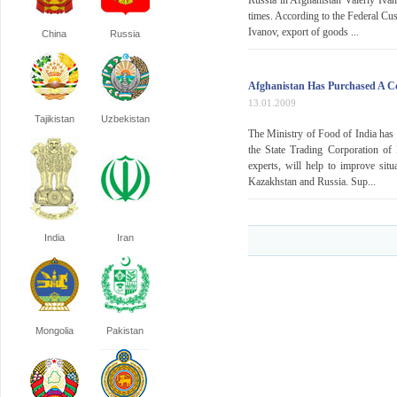
Russia in Afghanistan Valeriy Ivan
times. According to the Federal Cu
Ivanov, export of goods ...
China
Russia
Afghanistan Has Purchased A C
13.01.2009
Tajikistan
Uzbekistan
The Ministry of Food of India has 
the State Trading Corporation of 
experts, will help to improve sit
Kazakhstan and Russia. Sup...
India
Iran
Mongolia
Pakistan