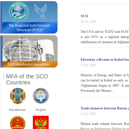
SCO
20.01.2009
The USA and its NATO and ISAF part
is just SCO as a regional interg
stabilization of situation in Afghan
Electricity will come to Kabul f
19.01.2009
MFA of the SCO
Ministry of Energy and Water of Af
can be started in Kabul as early as
Countries
Afghanistan began in 2007. It pa
Previously the Ministe...
Trade turnover between Russia a
Kazakhstan
Kirgizia
16.01.2009
Mutual trade volume between Russ